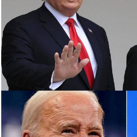
ئيل، ردا على غارة إسرائيلية على سفارة طهران في
د أن أعلنت اغتيال القائد العسكري البارز بـ”الحزب”
روت الجنوبية، قبل أن يعلن الحزب اغتياله مساء
رئيس مكتبها السياسي إسماعيل هنية بغارة إسرائيلية
مشاركة في حفل تنصيب الرئيس الإيراني الجديد
وفلسطينية في لبنان، أبرزها “الحزب”، مع الجيش الإسرائيلي
عن مئات القتلى والجرحى معظمهم في الجانب اللبناني.
وترهن الفصائل وقف القصف بإنهاء إسرائيل حربا تشنها بدعم أميركي على قطاع غزة منذ 7 تشرين
الأول، ما خلّف أكثر من 130 ألف قتيل وجريح فلسطينيين، معظمهم أطفال ونساء، وما يزيد على 10