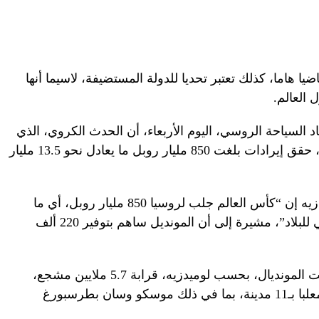
يا هاما، كذلك تعتبر تحديا للدولة المستضيفة، لاسيما أنها
 العالم.
حاد السياحة الروسي، اليوم الأربعاء، أن الحدث الكروي، الذي
استضافته روسيا للمرة الأولى في تاريخها، حقق إيرادات بلغت 850 مليار روبل ما يعادل نحو 13.5 مليار
وقالت المديرة التنفيذية للاتحاد، مايا لوميدزيه إن “كأس العالم جلب لروسيا 850 مليار روبل، أي ما
يعادل 1% من حجم الناتج المحلي الإجمالي للبلاد”، مشيرة إلى أن المونديل ساهم بتوفير 220 ألف
واستقطبت المدن الروسية، التي استضافت المونديال، بحسب لوميدزيه، قرابة 5.7 ملايين مشجع،
بما في ذلك موسكو وسان بطرسبورغ