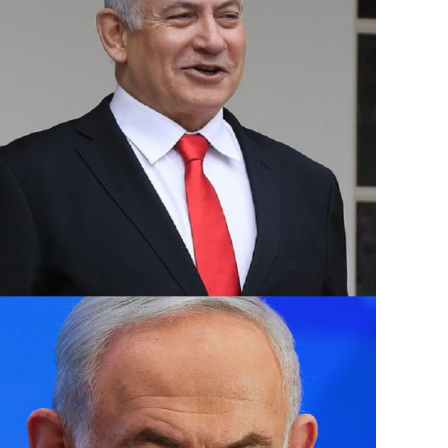
المسيرة والصواريخ الذي شنته إيران على إسرا
دمشق قتل فيها 16 شخصًا منهم مسؤول إيراني كبير في فيلق القدس.
وتسود حالة من التوترات الأمنية في إسرائيل بع
فؤاد شكر في غارة جوية على مبنى في ضاحية بي
الأربعاء.
وبعدها بساعات أعلنت “حماس” اغتيال إسرائيل 
استهدفت مقر إقامته في طهران التي وصلها لل
مسعود بزشكيان.
ومنذ 8 تشرين الأول تتبادل فصائل لبنانية 
قصفا يوميا عبر “الخط الأزرق” الفاصل، أسفر 
آلاف مفقود.