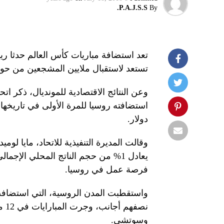
P.A.J.S.S.
By
تعد استضافة مباريات كأس العالم حدثا رياض
تستعد لاستقبال ملايين المشجعين من حول
وعن النتائج الاقتصادية للمونديال، ذكر ات
دولار.
فرصة عمل في روسيا.
نصفهم أجانب، وجرت المبارايات في 12 معلبا بـ11 مدينة،
وسوتشي.