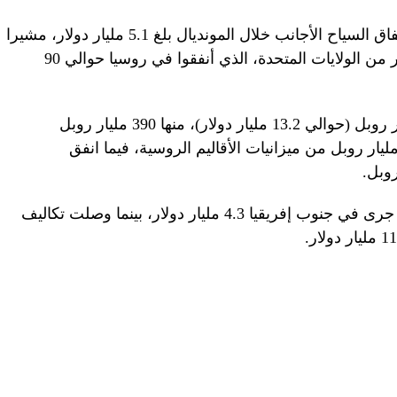
وأعلن مصرف “سبيربنك” الروسي، أن إنفاق السياح الأجانب خلال المونديال بلغ 5.1 مليار دولار، مشيرا
إلى أن الإنفاق الأكبر كان من نصيب الزوار من الولايات المتحدة، الذي أنفقوا في روسيا حوالي 90
وبلغت تكاليف البطولة ما يقارب 680 مليار روبل (حوالي 13.2 مليار دولار)، منها 390 مليار روبل
صت من الميزانية الاتحادية، ونحو 92 مليار روبل من ميزانيات الأقاليم الروسية، فيما انفق
وللمقارنة فقد كلف مونديال 2010، والذي جرى في جنوب إفريقيا 4.3 مليار دولار، بينما وصلت تكاليف