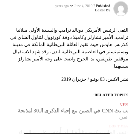
on
June 4, 2019
7 years ago
Published
Editor
By
التقى الرئيس الأمريكي دونالد ترامب والسيدة الأولى ميلانيا
ترامب، الأمير تشارلز وكاميلا دوقة كورنوول لتناول الشاي في
كلارنس هاوس حيث تقيم العائلة البريطانية المالكة في مدينة
ويستمنستر في العاصمة البريطانية لندن، وقد شهد الاستقبال
موقفين طريفين، بدا الحرج واضحا على وجه الأمير تشارلز
بسببهما.
نشر الاثنين، 03 يونيو / حزيران 2019
RELATED TOPICS:
UP NEX
حجب بث CNN في الصين مع إحياء الذكرى الـ30 لمذبحة
يانانمن
DON'T MISS
رئيس الفلبين: كنت مثلياً قبل أن أُشفى على يد النساء