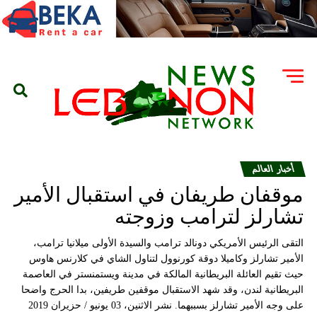
أخبار العالم
موقفان طريفان في استقبال الأمير
تشارلز لترامب وزوجته
التقى الرئيس الأمريكي دونالد ترامب والسيدة الأولى ميلانيا ترامب،
الأمير تشارلز وكاميلا دوقة كورنوول لتناول الشاي في كلارنس هاوس
حيث تقيم العائلة البريطانية المالكة في مدينة ويستمنستر في العاصمة
البريطانية لندن، وقد شهد الاستقبال موقفين طريفين، بدا الحرج واضحا
على وجه الأمير تشارلز بسببهما. نشر الاثنين، 03 يونيو / حزيران 2019