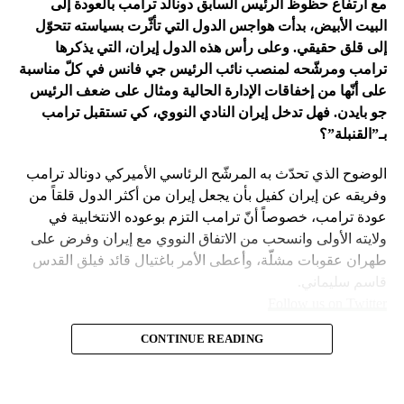
مع ارتفاع حظوظ الرئيس السابق دونالد ترامب بالعودة إلى
فتح باباً كبيراً على تحوّلات جذرية في السياسة الأميركية وتعاطي
البيت الأبيض، بدأت هواجس الدول التي تأثّرت بسياسته تتحوّل
إسرائيل معها، أبرزها:
إلى قلق حقيقي. وعلى رأس هذه الدول إيران، التي يذكرها
ترامب ومرشّحه لمنصب نائب الرئيس جي فانس في كلّ مناسبة
على أنّها من إخفاقات الإدارة الحالية ومثال على ضعف الرئيس
جو بايدن. فهل تدخل إيران النادي النووي، كي تستقبل ترامب
بـ”القنبلة”؟
الوضوح الذي تحدّث به المرشّح الرئاسي الأميركي دونالد ترامب
وفريقه عن إيران كفيل بأن يجعل إيران من أكثر الدول قلقاً من
عودة ترامب، خصوصاً أنّ ترامب التزم بوعوده الانتخابية في
ولايته الأولى وانسحب من الاتفاق النووي مع إيران وفرض على
طهران عقوبات مشلّة، وأعطى الأمر باغتيال قائد فيلق القدس
قاسم سليماني.
Follow us on Twitter
– نهاية عهد منظومة حوله آمنت بإمكان الاتفاق مع إيران. وهي
CONTINUE READING
مع ارتفاع حظوظ الرئيس السابق
امتداد لعهد باراك أوباما واتفاقه مع طهران على الملف النووي
في 2015.
دونالد ترامب بالعودة إلى البيت
– لذلك لجم بايدن نتنياهو عن ضرب إيران بقوّة في نيسان