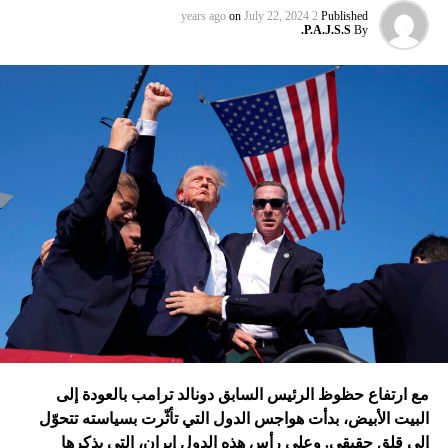
بصاروخ أدخله للمرّة الأولى إلى ترسانة الاستخدام؟ هل الذروة
on
July 22, 2024
2 years ago
Published
الجديدة للحرب هي قصف الحوثيين تل أبيب بمسيّرة قتلت مدنياً،
P.A.J.S.S.
By
ثمّ قصف إسرائيل مستودعات النفط في الحديدة، وهو أمر لم
تقُم بمثله غارات التحالف الدولي؟ أم هي تدمير الطائرات
الإسرائيلية للمرّة الأولى مستودعاً لصواريخ الحزب في عمق
الجنوب في عدلون في قضاء الزهراني؟
ترامب الذي أكّد أنّه سينهي الحروب
التي اندلعت في عهد بايدن، قد
يضغط على إسرائيل لوقف الحرب
في غزة
إدارة بايدن ونهاية منظومة.. وانتقام نتنياهو
في اعتقاد متابعين عن كثب للداخل الأميركي أنّ انسحاب بايدن
مع ارتفاع حظوظ الرئيس السابق دونالد ترامب بالعودة إلى
فتح باباً كبيراً على تحوّلات جذرية في السياسة الأميركية وتعاطي
البيت الأبيض، بدأت هواجس الدول التي تأثّرت بسياسته تتحوّل
إسرائيل معها، أبرزها:
إلى قلق حقيقي. وعلى رأس هذه الدول إيران، التي يذكرها