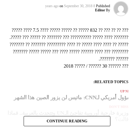
on
September 30, 2018
8 years ago
Published
Editor
By
??? ?? ?? ??? ?? 832 ????? ?? ????? ????? ???? 7.5 ???? ?????
??????? ???? ????? ?????????? ??? ??????? ?? ????? ??? ?????.
????? ?? ???? ???? ????? ?? ???? ????????? ??????? ?? ???????
???????? ??? ???? ?????? ????? ???? ??? ????? ????? ???????
?????? ???????.
??? ?????? 30 ?????? / ????? 2018
RELATED TOPICS:
UP NEX
سؤول أمريكي لـCNN: ماتيس لن يزور الصين هذا الشهر
DON'T MISS
وزيرة خارجية أوروبية تفاجئ الـUN وتتحدث بالعربية.. فماذا
قالت؟
CONTINUE READING