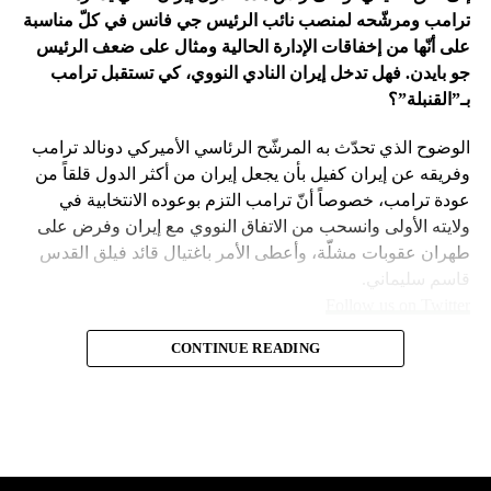
ترامب ومرشّحه لمنصب نائب الرئيس جي فانس في كلّ مناسبة
على أنّها من إخفاقات الإدارة الحالية ومثال على ضعف الرئيس
جو بايدن. فهل تدخل إيران النادي النووي، كي تستقبل ترامب
بـ”القنبلة”؟
الوضوح الذي تحدّث به المرشّح الرئاسي الأميركي دونالد ترامب
وفريقه عن إيران كفيل بأن يجعل إيران من أكثر الدول قلقاً من
عودة ترامب، خصوصاً أنّ ترامب التزم بوعوده الانتخابية في
ولايته الأولى وانسحب من الاتفاق النووي مع إيران وفرض على
طهران عقوبات مشلّة، وأعطى الأمر باغتيال قائد فيلق القدس
قاسم سليماني.
Follow us on Twitter
– نهاية عهد منظومة حوله آمنت بإمكان الاتفاق مع إيران. وهي
CONTINUE READING
مع ارتفاع حظوظ الرئيس السابق
امتداد لعهد باراك أوباما واتفاقه مع طهران على الملف النووي
في 2015.
دونالد ترامب بالعودة إلى البيت
– لذلك لجم بايدن نتنياهو عن ضرب إيران بقوّة في نيسان
الأبيض، بدأت هواجس الدول التي
الماضي ردّاً على ردّها على قصف قنصليّتها في دمشق. يقيم
أصحاب هذا التقويم وزناً لتهديد بايدن لنتنياهو في حينها بـ”أنّك