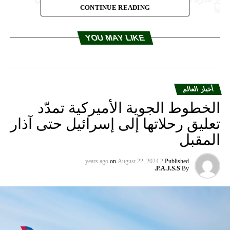
CONTINUE READING
راها
DON'T MISS
بأول ظهور علني بعد الولادة.. لقطات لطفل ميغان والأمير
YOU MAY LIKE
هاري
أخبار العالم
الخطوط الجوية الأميركية تمدّد
تعليق رحلاتها إلى إسرائيل حتى آذار
المقبل
on
August 22, 2024
2 years ago
Published
P.A.J.S.S.
By