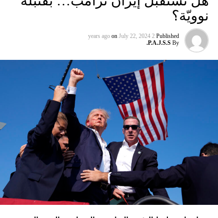
هل تستقبل إيران ترامب… بقنبلة
المتتالية لكوادر وقادة الحزب وآخرهم في بلدة الجميجمة في 19
نوويّة؟
تموز، وهو ما دفع الحزب إلى استهداف 3 بلدات جديدة في الجليل
بصاروخ أدخله للمرّة الأولى إلى ترسانة الاستخدام؟ هل الذروة
on
July 22, 2024
2 years ago
Published
الجديدة للحرب هي قصف الحوثيين تل أبيب بمسيّرة قتلت مدنياً،
P.A.J.S.S.
By
ثمّ قصف إسرائيل مستودعات النفط في الحديدة، وهو أمر لم
تقُم بمثله غارات التحالف الدولي؟ أم هي تدمير الطائرات
الإسرائيلية للمرّة الأولى مستودعاً لصواريخ الحزب في عمق
الجنوب في عدلون في قضاء الزهراني؟
ترامب الذي أكّد أنّه سينهي الحروب
التي اندلعت في عهد بايدن، قد
يضغط على إسرائيل لوقف الحرب
في غزة
إدارة بايدن ونهاية منظومة.. وانتقام نتنياهو
في اعتقاد متابعين عن كثب للداخل الأميركي أنّ انسحاب بايدن