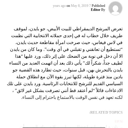
on
May 8, 2019
7 years ago
Published
Editor
By
تعرض المرشح الديمقراطي للبيت الأبيض، جو بايدن، لموقف
طريف خلال خطاب له في إحدى حملاته الانتخابية التي نظمت
في لاس فيغاس، حيث صرخت امرأة مقاطعة حديث بايدن،
“تستطيع أن تعانقني و تقبلني في أي وقت”. وما كان من بايدن
الا أن دخل في نوبة من الضحك على إثر ذلك، ورد عليها “هذا
لطيف جداً، شكراً لك” يأتي ذلك بعد أن اتهمت العديد من النساء
بايدن بالتحرش بهن، قبل سنوات، حيث تطارد هذه القضية جو
بادين منذ فترة طويلة، لكنها تبرز بقوة الآن مع انطلاق حملة
السياسي القديم للترشح للانتخابات الرئاسية. ورد بايدن على تلك
الادعاءات قائلاً “لم أعتقد قط أنني تصرفت بشكل غير لائق” ،
لكنه تعهد في نفس الوقت بالاستماع باحترام إلى النساء.
RELATED TOPICS:
UP NEX
ور نادرة لمخيمات اعتقال مسلمين لا تريدك الصين أن