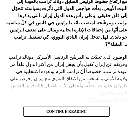
مع ارتفاع حظوظ الرئيس السابق دونالد ترامب بالعودة إلى
فتح باباً كبيراً على تحوّلات جذرية في السياسة الأميركية وتعاطي
البيت الأبيض، بدأت هواجس الدول التي تأثّرت بسياسته تتحوّل
إسرائيل معها، أبرزها:
إلى قلق حقيقي. وعلى رأس هذه الدول إيران، التي يذكرها
ترامب ومرشّحه لمنصب نائب الرئيس جي فانس في كلّ مناسبة
على أنّها من إخفاقات الإدارة الحالية ومثال على ضعف الرئيس
جو بايدن. فهل تدخل إيران النادي النووي، كي تستقبل ترامب
بـ”القنبلة”؟
الوضوح الذي تحدّث به المرشّح الرئاسي الأميركي دونالد ترامب
وفريقه عن إيران كفيل بأن يجعل إيران من أكثر الدول قلقاً من
عودة ترامب، خصوصاً أنّ ترامب التزم بوعوده الانتخابية في
ولايته الأولى وانسحب من الاتفاق النووي مع إيران وفرض على
طهران عقوبات مشلّة، وأعطى الأمر باغتيال قائد فيلق القدس
قاسم سليماني.
Follow us on Twitter
– نهاية عهد منظومة حوله آمنت بإمكان الاتفاق مع إيران. وهي
CONTINUE READING
مع ارتفاع حظوظ الرئيس السابق
امتداد لعهد باراك أوباما واتفاقه مع طهران على الملف النووي
في 2015.
دونالد ترامب بالعودة إلى البيت
– لذلك لجم بايدن نتنياهو عن ضرب إيران بقوّة في نيسان