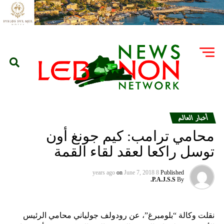
أخبار العالم
محامي ترامب: كيم جونغ أون
توسل راكعا لعقد لقاء القمة
on
June 7, 2018
8 years ago
Published
P.A.J.S.S.
By
نقلت وكالة “بلومبرغ”، عن رودولف جولياني محامي الرئيس