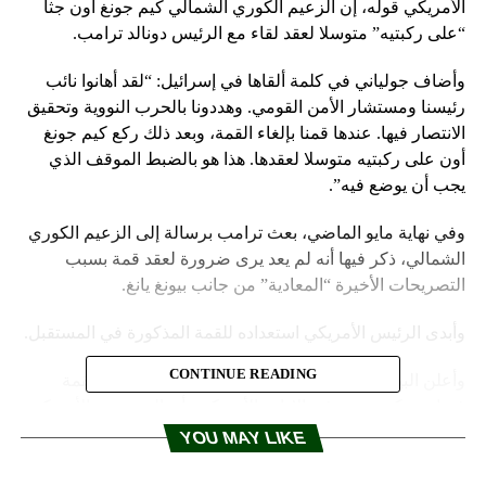
الأمريكي قوله، إن الزعيم الكوري الشمالي كيم جونغ أون جثا
“على ركبتيه” متوسلا لعقد لقاء مع الرئيس دونالد ترامب.
وأضاف جولياني في كلمة ألقاها في إسرائيل: “لقد أهانوا نائب
رئيسنا ومستشار الأمن القومي. وهددونا بالحرب النووية وتحقيق
الانتصار فيها. عندها قمنا بإلغاء القمة، وبعد ذلك ركع كيم جونغ
أون على ركبتيه متوسلا لعقدها. هذا هو بالضبط الموقف الذي
يجب أن يوضع فيه”.
وفي نهاية مايو الماضي، بعث ترامب برسالة إلى الزعيم الكوري
الشمالي، ذكر فيها أنه لم يعد يرى ضرورة لعقد قمة بسبب
التصريحات الأخيرة “المعادية” من جانب بيونغ يانغ.
وأبدى الرئيس الأمريكي استعداده للقمة المذكورة في المستقبل.
CONTINUE READING
وأعلن البيت الأبيض كذلك، أن لقاء مجموعة التحضير للقمة
فشل، وذكر مصدر في الإدارة الأمريكية، أن المجموعة الأمريكية
توجهت إلى سنغافورة للقاء مسؤولين من كوريا الشمالية
YOU MAY LIKE
لمناقشة بعض تفاصيل المباحثات خلال القمة ولكن الكوريين
الشماليين لم يحضروا.