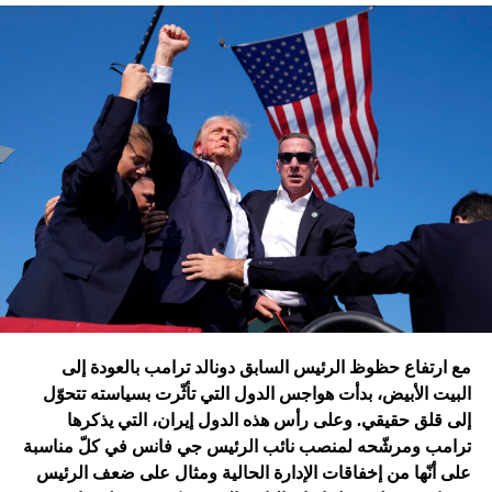
تقُم بمثله غارات التحالف الدولي؟ أم هي تدمير الطائرات
الإسرائيلية للمرّة الأولى مستودعاً لصواريخ الحزب في عمق
الجنوب في عدلون في قضاء الزهراني؟
ترامب الذي أكّد أنّه سينهي الحروب
التي اندلعت في عهد بايدن، قد
يضغط على إسرائيل لوقف الحرب
في غزة
إدارة بايدن ونهاية منظومة.. وانتقام نتنياهو
في اعتقاد متابعين عن كثب للداخل الأميركي أنّ انسحاب بايدن
مع ارتفاع حظوظ الرئيس السابق دونالد ترامب بالعودة إلى
فتح باباً كبيراً على تحوّلات جذرية في السياسة الأميركية وتعاطي
البيت الأبيض، بدأت هواجس الدول التي تأثّرت بسياسته تتحوّل
إسرائيل معها، أبرزها:
إلى قلق حقيقي. وعلى رأس هذه الدول إيران، التي يذكرها
ترامب ومرشّحه لمنصب نائب الرئيس جي فانس في كلّ مناسبة
على أنّها من إخفاقات الإدارة الحالية ومثال على ضعف الرئيس