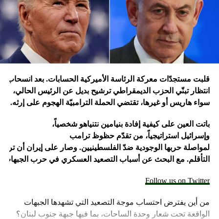
ساعات، بسبب الهجوم المكثف بالطائرات المسيرة والصواريخ
الذي شنته إيران على إسرائيل، ردا على غارة إسرائيلية على
سفارة طهران في دمشق قتل فيها 16 شخصًا منهم مسؤول
إيراني كبير في فيلق القدس.
وتسود حالة من التوترات الأمنية في إسرائيل بعد أن أعلنت
اغتيال القائد العسكري البارز بـ”الحزب” فؤاد شكر في غارة
قلبت
مستجدّات
معركة
الرئاسة
الأميركية
الحسابات
.
بعد
انسحاب
جو
جوية على مبنى في ضاحية بيروت الجنوبية، قبل أن يعلن الحزب
انتظار تبنّي الحزب الديمقراطي ترشيح بديل عن الرئيس الحالي،
اغتياله مساء الأربعاء.
سواء هاريس أو غيرها، تقتضي الحملة الترامبيّة الهجوم على
إرثه.
وبعدها بساعات أعلنت “حماس” اغتيال إسرائيل رئيس مكتبها
باتت
العين
على
كيفية
إفادة
بنيامين
نتنياهو
شخصياً،
السياسي إسماعيل هنية بغارة إسرائيلية استهدفت مقر إقامته
وإسرائيل
استراتيجياً،
من
تقدّم
حظوظ
ترامب
في طهران التي وصلها للمشاركة في حفل تنصيب الرئيس
لمواصلة
حربها
الوجودية
ضدّ
الفلسطينيين
.
وصار
على
إيران
أن
تراجع
الإيراني الجديد مسعود بزشكيان.
التأقلم.
مع
البحث
عن
أسباب
التصعيد
العسكري
في
حرب
الجبهات
ا
ومنذ 8 تشرين الأول تتبادل فصائل لبنانية وفلسطينية في لبنان،
Follow us on Twitter
أبرزها “الحزب”، مع الجيش الإسرائيلي قصفا يوميا عبر “الخط
الأزرق” الفاصل، أسفر عن مئات القتلى والجرحى معظمهم في
من أين يفترض احتساب موجة التصعيد التي تشهدها الجبهات
الجانب اللبناني.
الواقعة تحت شعار وحدة الساحات، بما فيها جبهة جنوب لبنان؟