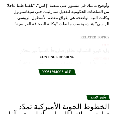
وأوضح ماسك في منشور على منصة “إكس”: “تلقينا طلبا عاجلا
من السلطات الحكومية لتفعيل ستارلينك حتى سيفاستوبول.
وكانت النية الواضحة هي إغراق معظم الأسطول الروسي
الراسي” هناك، بحسب ما نقلت “وكالة الصحافة الفرنسية”.
RELATED TOPICS:
UP NEX
يول: كوريا الشمالية تطلق صاروخاً بالستياً غير محدّد
CONTINUE READING
DON'T MISS
ستيف هارفي يواجه شائعات خيانة زوجته له والاقتراب من
الانفصال
YOU MAY LIKE
أخبار العالم
الخطوط الجوية الأميركية تمدّد