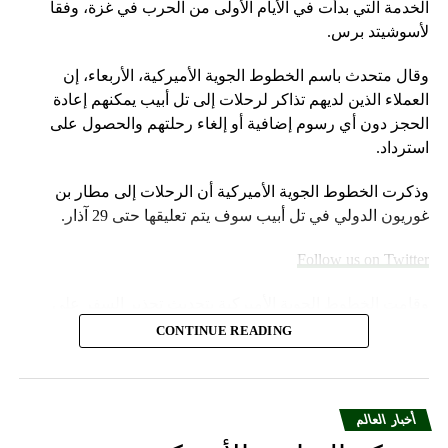
الخدمة التي بدأت في الأيام الأولى من الحرب في غزة، وفقا
لأسوشيتد برس.
وقال متحدث باسم الخطوط الجوية الأميركية، الأربعاء، إن
العملاء الذين لديهم تذاكر لرحلات إلى تل أبيب يمكنهم إعادة
الحجز دون أي رسوم إضافية أو إلغاء رحلتهم والحصول على
استرداد.
وذكرت الخطوط الجوية الأميركية أن الرحلات إلى مطار بن
غوريون الدولي في تل أبيب سوف يتم تعليقها حتى 29 آذار.
Follow us on Twitter
وقامت الخطوط الجوية الأميركية بتحديث تحذير السفر على
موقعها الإلكتروني خلال عطلة نهاية الأسبوع.
CONTINUE READING
وأضاف المتحدث “سنواصل العمل بشكل وثيق مع شركات
الطيران الشريكة لمساعدة العملاء المسافرين بين إسرائيل
والمدن الأوروبية التي تقدم خدماتها إلى الولايات المتحدة”.
أخبار العالم