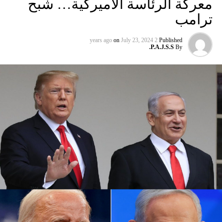
معركة الرئاسة الأميركية… شبح
ومددت شركة دلتا إيرلاينز تعليق رحلاتها إلى إسرائيل حتى 30
ترامب
أيلول المقبل من 31 آب الحالي. كما أوقفت شركة يونايتد إيرلاينز
خدماتها إلى أجل غير مسمى.
on
July 23, 2024
2 years ago
Published
P.A.J.S.S.
By
وتوقفت شركات الطيران الثلاث عن الطيران إلى إسرائيل بعد
وقت قصير من هجوم حماس في السابع من تشرين الأول الذي
أشعل فتيل الحرب.
كما أوقفت عدة شركات طيران دولية أخرى رحلاتها من وإلى
إسرائيل ولبنان والأردن والعراق وإيران، على خلفية تصاعد التوتر
في المنطقة، بعد مقتل رئيس المكتب السياسي لحماس في
طهران، ومقتل مسؤول عسكري بارز في الحزب بغارة إسرائيلية
على بيروت أواخر تموز الماضي.
وأعلنت شركة لوفتهانزا الألمانية، الاثنين الماضي، أنها ستوقف
جميع رحلاتها إلى إسرائيل وعمان وبيروت وطهران وأربيل في
العراق حتى يوم الاثنين المقبل بناء على “تحليل أمني حالي”.
وفي نيسان الماضي أغلقت إسرائيل مجالها الجوي لمدة سبع