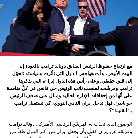
التي اندلعت في عهد بايدن، قد
يضغط على إسرائيل لوقف الحرب
في غزة
إدارة بايدن ونهاية منظومة.. وانتقام نتنياهو
في اعتقاد متابعين عن كثب للداخل الأميركي أنّ انسحاب بايدن
مع ارتفاع حظوظ الرئيس السابق دونالد ترامب بالعودة إلى
فتح باباً كبيراً على تحوّلات جذرية في السياسة الأميركية وتعاطي
البيت الأبيض، بدأت هواجس الدول التي تأثّرت بسياسته تتحوّل
إسرائيل معها، أبرزها:
إلى قلق حقيقي. وعلى رأس هذه الدول إيران، التي يذكرها
ترامب ومرشّحه لمنصب نائب الرئيس جي فانس في كلّ مناسبة
على أنّها من إخفاقات الإدارة الحالية ومثال على ضعف الرئيس
جو بايدن. فهل تدخل إيران النادي النووي، كي تستقبل ترامب
بـ”القنبلة”؟
الوضوح الذي تحدّث به المرشّح الرئاسي الأميركي دونالد ترامب
وفريقه عن إيران كفيل بأن يجعل إيران من أكثر الدول قلقاً من