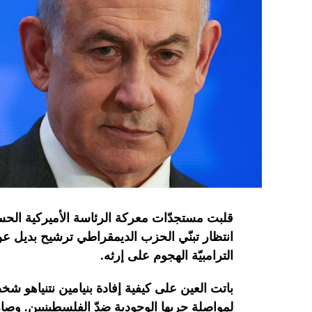
آلاف مفقود.
قلبت
مستجدّات
معركة
الرئاسة
الأميركية
الحس
انتظار تبنّي الحزب الديمقراطي ترشيح بديل ع
الترامبيّة الهجوم على
إرثه.
باتت
العين
على
كيفية
إفادة
بنيامين
نتنياهو
شخصي
لمواصلة
حربها
الوجودية
ضدّ
الفلسطينيين
.
وصار