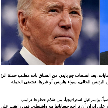
ابات
.
بعد
انسحاب
جو
بايدن
من
السباق
بات
مطلب
حملة
الرئ
ن الرئيس الحالي، سواء هاريس أو غيرها، تقتضي الحملة
اً، وإسرائيل
استراتيجياً،
من
تقدّم
حظوظ
ترامب
على
إيران
أن
تراجع
حساباتها
مع
واشنطن
.
فهي
راهنت
على