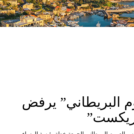
موم البريطاني” يرفض
ريكست”
ية المتحدة (CNN) – رفض مجلس العموم البريطاني الجمعة خطة رئيسة الوزراء