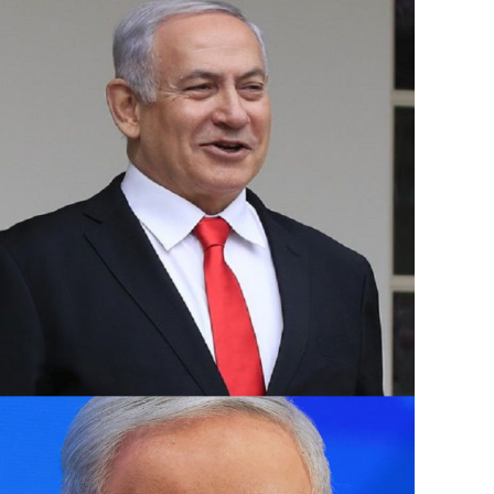
وفي نيسان الماضي أغلقت إسرائيل مجالها الج
المسيرة والصواريخ الذي شنته إيران على إسرا
دمشق قتل فيها 16 شخصًا منهم مسؤول إيراني كبير في فيلق القدس.
وتسود حالة من التوترات الأمنية في إسرائيل بع
فؤاد شكر في غارة جوية على مبنى في ضاحية بي
الأربعاء.
وبعدها بساعات أعلنت “حماس” اغتيال إسرائيل 
استهدفت مقر إقامته في طهران التي وصلها لل
مسعود بزشكيان.
ومنذ 8 تشرين الأول تتبادل فصائل لبنانية 
قصفا يوميا عبر “الخط الأزرق” الفاصل، أسفر 