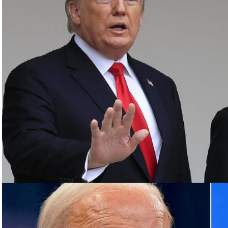
وي لمدة سبع ساعات، بسبب الهجوم المكثف بالطائرات
ئيل، ردا على غارة إسرائيلية على سفارة طهران في
د أن أعلنت اغتيال القائد العسكري البارز بـ”الحزب”
روت الجنوبية، قبل أن يعلن الحزب اغتياله مساء
رئيس مكتبها السياسي إسماعيل هنية بغارة إسرائيلية
مشاركة في حفل تنصيب الرئيس الإيراني الجديد
وفلسطينية في لبنان، أبرزها “الحزب”، مع الجيش الإسرائيلي
عن مئات القتلى والجرحى معظمهم في الجانب اللبناني.
وترهن الفصائل وقف القصف بإنهاء إسرائيل حربا تشنها بدعم أميركي على قطاع غزة منذ 7 تشرين
الأول، ما خلّف أكثر من 130 ألف قتيل وجريح فلسطينيين، معظمهم أطفال ونساء، وما يزيد على 10