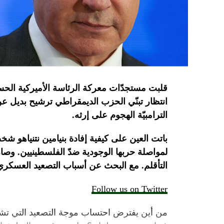
قلبت
مستجدّات
معركة
الرئاسة
الأميركية
الحس
انتظار تبنّي الحزب الديمقراطي ترشيح بديل ع
الترامبيّة الهجوم على
إرثه.
باتت
العين
على
كيفية
إفادة
بنيامين
نتنياهو
شخصي
لمواصلة
حربها
الوجودية
ضدّ
الفلسطينيين
.
وصار
التأقلم.
مع
البحث
عن
أسباب
التصعيد
العسكري
Follow us on Twitter
من أين يفترض احتساب موجة التصعيد التي تشه