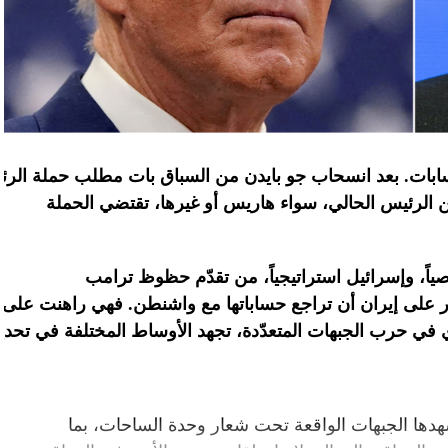
ابات
.
بعد
انسحاب
جو
بايدن
من
السباق
بات
مطلب
حملة
الرئ
ن الرئيس الحالي، سواء هاريس أو غيرها، تقتضي الحملة
اً، وإسرائيل
استراتيجياً،
من
تقدّم
حظوظ
ترامب
على
إيران
أن
تراجع
حساباتها
مع
واشنطن
.
فهي
راهنت
على
في
حرب
الجبهات
المتعدّدة،
تجهد
الأوساط
المختلفة
في
تحدي
دها الجبهات الواقعة تحت شعار وحدة الساحات، بما