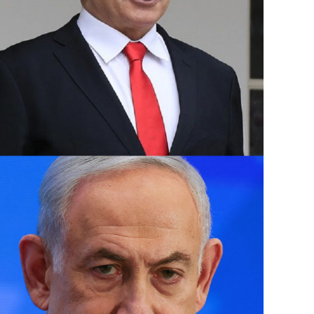
وتسود حالة من التوترات الأمنية في إسرائيل بع
فؤاد شكر في غارة جوية على مبنى في ضاحية بي
الأربعاء.
وبعدها بساعات أعلنت “حماس” اغتيال إسرائيل 
استهدفت مقر إقامته في طهران التي وصلها لل
مسعود بزشكيان.
ومنذ 8 تشرين الأول تتبادل فصائل لبنانية 
قصفا يوميا عبر “الخط الأزرق” الفاصل، أسفر 
آلاف مفقود.