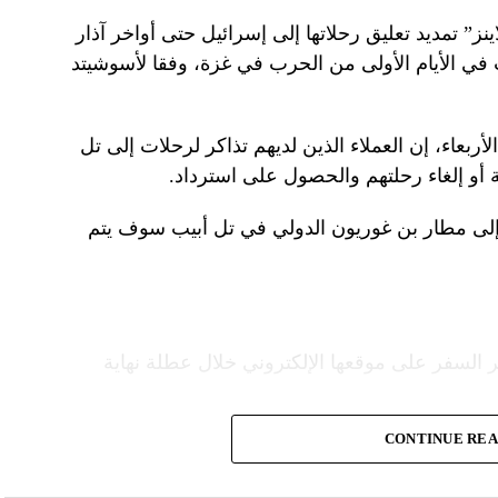
نز” تمديد تعليق رحلاتها إلى إسرائيل حتى أواخر آذار
 في الأيام الأولى من الحرب في غزة، وفقا لأسوشيتد
ربعاء، إن العملاء الذين لديهم تذاكر لرحلات إلى تل
 أو إلغاء رحلتهم والحصول على استرداد.
إلى مطار بن غوريون الدولي في تل أبيب سوف يتم
 السفر على موقعها الإلكتروني خلال عطلة نهاية
CONTINUE RE
ع شركات الطيران الشريكة لمساعدة العملاء
قدم خدماتها إلى الولايات المتحدة”.