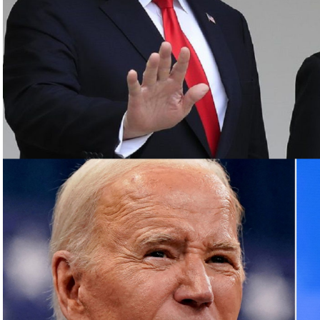
د أن أعلنت اغتيال القائد العسكري البارز بـ”الحزب”
روت الجنوبية، قبل أن يعلن الحزب اغتياله مساء
رئيس مكتبها السياسي إسماعيل هنية بغارة إسرائيلية
مشاركة في حفل تنصيب الرئيس الإيراني الجديد
وفلسطينية في لبنان، أبرزها “الحزب”، مع الجيش الإسرائيلي
عن مئات القتلى والجرحى معظمهم في الجانب اللبناني.
وترهن الفصائل وقف القصف بإنهاء إسرائيل حربا تشنها بدعم أميركي على قطاع غزة منذ 7 تشرين
الأول، ما خلّف أكثر من 130 ألف قتيل وجريح فلسطينيين، معظمهم أطفال ونساء، وما يزيد على 10