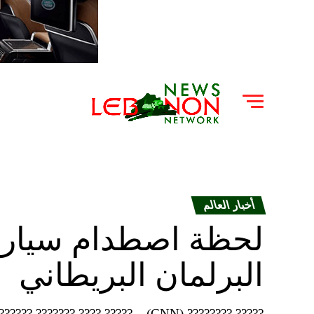
أخبار العالم
لحظة اصطدام سيارة
البرلمان البريطاني
? ??? ?? ?????? ?????? ???? ???????