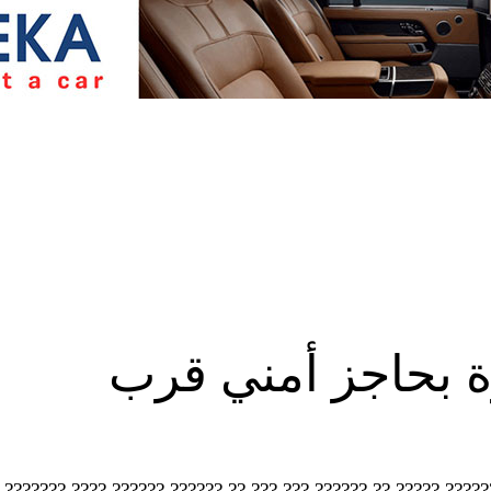
 بحاجز أمني قرب
????? ???????? (CNN) – ????? ???? ??????? ??????????? ????? ?? ?????? ??