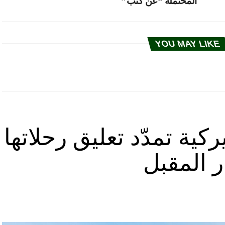
المحتملة “عن كثب”
YOU MAY LIKE
كية تمدّد تعليق رحلاتها
ر المقبل