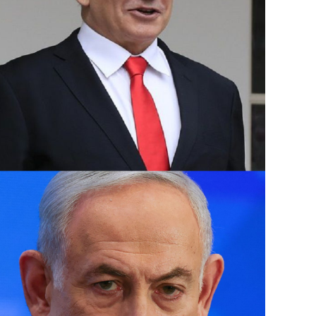
وتسود حالة من التوترات الأمنية في إسرائيل بع
فؤاد شكر في غارة جوية على مبنى في ضاحية بي
الأربعاء.
وبعدها بساعات أعلنت “حماس” اغتيال إسرائيل 
استهدفت مقر إقامته في طهران التي وصلها لل
مسعود بزشكيان.
ومنذ 8 تشرين الأول تتبادل فصائل لبنانية 
قصفا يوميا عبر “الخط الأزرق” الفاصل، أسفر 
آلاف مفقود.