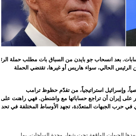
ابات
.
بعد
انسحاب
جو
بايدن
من
السباق
بات
مطلب
حملة
الرئ
ن الرئيس الحالي، سواء هاريس أو غيرها، تقتضي الحملة
اً، وإسرائيل
استراتيجياً،
من
تقدّم
حظوظ
ترامب
على
إيران
أن
تراجع
حساباتها
مع
واشنطن
.
فهي
راهنت
على
في
حرب
الجبهات
المتعدّدة،
تجهد
الأوساط
المختلفة
في
تحدي
دها الجبهات الواقعة تحت شعار وحدة الساحات، بما