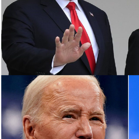
د أن أعلنت اغتيال القائد العسكري البارز بـ”الحزب”
روت الجنوبية، قبل أن يعلن الحزب اغتياله مساء
رئيس مكتبها السياسي إسماعيل هنية بغارة إسرائيلية
مشاركة في حفل تنصيب الرئيس الإيراني الجديد
وفلسطينية في لبنان، أبرزها “الحزب”، مع الجيش الإسرائيلي
عن مئات القتلى والجرحى معظمهم في الجانب اللبناني.
وترهن الفصائل وقف القصف بإنهاء إسرائيل حربا تشنها بدعم أميركي على قطاع غزة منذ 7 تشرين
الأول، ما خلّف أكثر من 130 ألف قتيل وجريح فلسطينيين، معظمهم أطفال ونساء، وما يزيد على 10