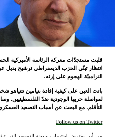
قلبت
مستجدّات
معركة
الرئاسة
الأميركية
الحس
انتظار تبنّي الحزب الديمقراطي ترشيح بديل ع
الترامبيّة الهجوم على
إرثه.
باتت
العين
على
كيفية
إفادة
بنيامين
نتنياهو
شخصي
لمواصلة
حربها
الوجودية
ضدّ
الفلسطينيين
.
وصار
التأقلم.
مع
البحث
عن
أسباب
التصعيد
العسكري
Follow us on Twitter
من أين يفترض احتساب موجة التصعيد التي تشه