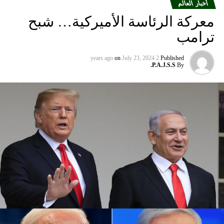
والمدن الأوروبية التي تقدم خدماتها إلى الولايات المتحدة”.
أخبار العالم
معركة الرئاسة الأميركية… شبح
ومددت شركة دلتا إيرلاينز تعليق رحلاتها إلى إسرائيل حتى 30
ترامب
أيلول المقبل من 31 آب الحالي. كما أوقفت شركة يونايتد إيرلاينز
خدماتها إلى أجل غير مسمى.
on
July 23, 2024
2 years ago
Published
P.A.J.S.S.
By
وتوقفت شركات الطيران الثلاث عن الطيران إلى إسرائيل بعد
وقت قصير من هجوم حماس في السابع من تشرين الأول الذي
أشعل فتيل الحرب.
كما أوقفت عدة شركات طيران دولية أخرى رحلاتها من وإلى
إسرائيل ولبنان والأردن والعراق وإيران، على خلفية تصاعد التوتر
في المنطقة، بعد مقتل رئيس المكتب السياسي لحماس في
طهران، ومقتل مسؤول عسكري بارز في الحزب بغارة إسرائيلية
على بيروت أواخر تموز الماضي.
وأعلنت شركة لوفتهانزا الألمانية، الاثنين الماضي، أنها ستوقف
جميع رحلاتها إلى إسرائيل وعمان وبيروت وطهران وأربيل في
العراق حتى يوم الاثنين المقبل بناء على “تحليل أمني حالي”.