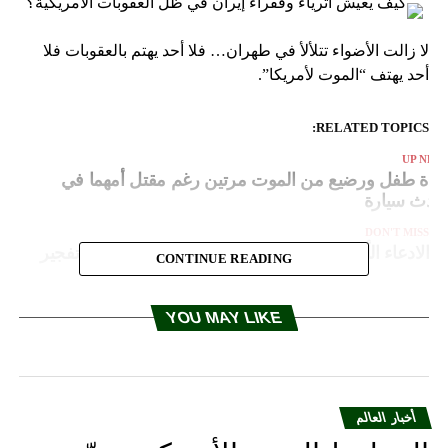
لا زالت الأضواء تتلألأ في طهران… فلا أحد يهتم بالعقوبات فلا
أحد يهتف “الموت لأمريكا”.
RELATED TOPICS:
UP NEX
جاة طفل ورضيع من الموت مرتين رغم مقتل أمهما في
ادث سيارة
DON'T MISS
الادعاء الألماني: اعتقلنا مسلما روسيا خطط لعملية تفجير
CONTINUE READING
YOU MAY LIKE
أخبار العالم