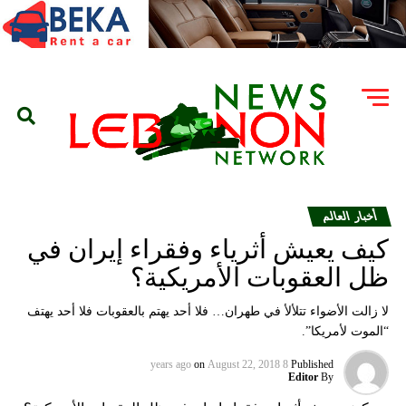
أخبار العالم
كيف يعيش أثرياء وفقراء إيران في
ظل العقوبات الأمريكية؟
لا زالت الأضواء تتلألأ في طهران… فلا أحد يهتم بالعقوبات فلا أحد يهتف
“الموت لأمريكا”.
on
August 22, 2018
8 years ago
Published
Editor
By