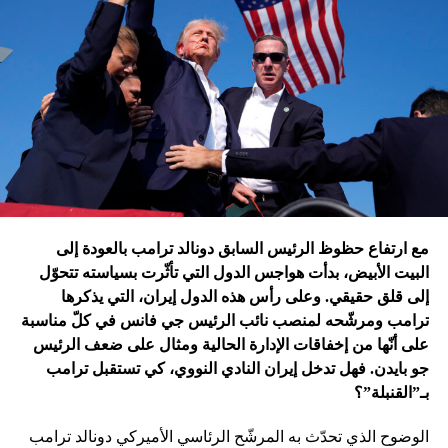
ترامب الذي أكّد أنّه سينهي الحروب
التي اندلعت في عهد بايدن، قد
يضغط على إسرائيل لوقف الحرب
في غزة
إدارة بايدن ونهاية منظومة.. وانتقام نتنياهو
في اعتقاد متابعين عن كثب للداخل الأميركي أنّ انسحاب بايدن
مع ارتفاع حظوظ الرئيس السابق دونالد ترامب بالعودة إلى
فتح باباً كبيراً على تحوّلات جذرية في السياسة الأميركية وتعاطي
البيت الأبيض، بدأت هواجس الدول التي تأثّرت بسياسته تتحوّل
إسرائيل معها، أبرزها:
إلى قلق حقيقي. وعلى رأس هذه الدول إيران، التي يذكرها
ترامب ومرشّحه لمنصب نائب الرئيس جي فانس في كلّ مناسبة
على أنّها من إخفاقات الإدارة الحالية ومثال على ضعف الرئيس
جو بايدن. فهل تدخل إيران النادي النووي، كي تستقبل ترامب
بـ”القنبلة”؟
الوضوح الذي تحدّث به المرشّح الرئاسي الأميركي دونالد ترامب