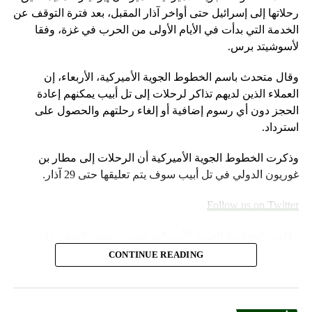
رحلاتها إلى إسرائيل حتى أواخر آذار المقبل، بعد فترة التوقف عن
الخدمة التي بدأت في الأيام الأولى من الحرب في غزة، وفقا
لأسوشيتد برس.
وقال متحدث باسم الخطوط الجوية الأميركية، الأربعاء، إن
العملاء الذين لديهم تذاكر لرحلات إلى تل أبيب يمكنهم إعادة
الحجز دون أي رسوم إضافية أو إلغاء رحلتهم والحصول على
استرداد.
وذكرت الخطوط الجوية الأميركية أن الرحلات إلى مطار بن
غوريون الدولي في تل أبيب سوف يتم تعليقها حتى 29 آذار.
Follow us on Twitter
وقامت الخطوط الجوية الأميركية بتحديث تحذير السفر على
موقعها الإلكتروني خلال عطلة نهاية الأسبوع.
CONTINUE READING
وأضاف المتحدث “سنواصل العمل بشكل وثيق مع شركات
الطيران الشريكة لمساعدة العملاء المسافرين بين إسرائيل