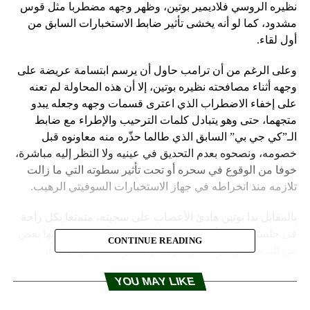
نظيره الروسي فلاديمير بوتين، وظهر وجهه مضطربا مثل قوس
مشدود، كما لو أنه يخشى تأثير ضابط الاستخبارات السابق من
أول لقاء.
وعلى الرغم من أن ترامب حاول أن يرسم ابتسامة عريضة على
وجهه أثناء مصافحته نظيره بوتين، إلا أن هذه المحاولة لم تعنه
على إخفاء الاضطراب الذي اعترى قسمات وجهه وجعله يبدو
متجهما، حتى وهو يتبادل كلمات الترحيب والإطراء مع ضابط
الـ”كي جي بي” السابق الذي طالما حذّره منه معاونوه قبل
خصومه، ونصحوه بعدم التحديق في عينيه ولا النظر إليه مباشرة،
خوفا من الوقوع في سحره أو تحت تأثير سطوته التي ما زالت
تلازمه منذ انخراطه في جهاز الاستخبارات السوفيتي الرهيب.
بالمقابل بدا بوتين هادئ الأعصاب على سجيته، متمتعا بكل راحة
في جلسته على الأريكة المقابلة لترامب يرمقه بنظرة فيها بعض
CONTINUE READING
من الترحيب والترغيب والمودة، والكثير الكثير من الأسرار.
YOU MAY LIKE