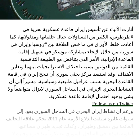
كما وقال بيان من مكتب نتنياهو إنه مصر على بقاء القوات
الإسرائيلية في محور فيلادلفيا “لمنع الإرهابيين من إعادة
التسلح”.
أثارت الأنباء عن تأسيس إيران قاعدة عسكرية بحرية في
وفي هذا السياق، قال الكاتب والباحث السياسي الفلسطيني
#طرطوس، الكثير من التساؤلات حيال خلفياتها ومدلولاتها، كما
جمال زقوت في حديث لـ”سكاي نيوز عربية”:
أعادت خلط الأوراق في ما خص العلاقة بين #روسيا وإيران في
سوريا، من خلال الإيحاء بمشاركة موسكو في تسهيل إقامة
حماس ليست عقبة في المفاوضات وأي حديث من هذا
القاعدة الإيرانية، الأمر الذي يتناقض مع الطبيعة التنافسية
القبيل تجني على الموقف الفلسطيني.
القائمة بين الدولتين بسبب اختلاف الاستراتيجيات بينهما وتغاير
المعضلة الأساسية هي أن نتنياهو يعرض المجتمع
الأهداف. وقد استبعد مركز بحثي سوري أن تنجح إيران في إقامة
الإسرائيلي والمنطقة للخطر.
القاعدة البحرية بسبب عراقيل طبيعية وسياسية، مشيراً إلى أن
النشاط البحري الإيراني في الساحل السوري لايزال متواضعاً ولا
حماس وافقت على الإطار الرئيسي الذي قدمه جو بايدن
يشي بوجود احتمال لإقامة قاعدة عسكرية.
وقالت إنها وافقت على تصورات يوليو.
Follow us on Twitter
حماس تدرك أن وقف إطلاق النار مصلحة لفلسطين
ورغم أن نشاط إيران البحري في الساحل السوري يعود إلى
والمنطقة.
سنوات غابرة سبقت اندلاع الأزمة عام 2011 بحكم علاقة التحالف
برنامج نتنياهو لا يريد السلام في المنطقة، وهو من سمح
القائمة بين دمشق وطهران، وكذلك تجديد طهران مساعيها
ببقاء حماس في الحكم.
لتقوية نفوذها في الساحل السوري عسكرياً منذ فترة وجيزة لا