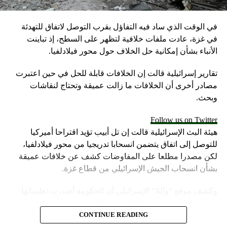
في الوقت الذي ساد فيه التفاؤل بقرب التوصل لاتفاق للتهدئة
في غزة، عادت ملفات خلافية لتظهر على السطح، إذ تباينت
الأنباء بشأن إمكانية حل الخلاف حول محور فيلادلفيا.
تقارير إسرائيلية قالت إن الخلافات قابلة للحل في حين اعتبرت
مصادر أخرى أن الخلافات ما زالت عميقة وتحتاج لنقاشات
وبحث.
Follow us on Twitter
هيئة البث الإسرائيلية قالت إن تل أبيب تؤيد اقتراحا أميركيا
للتوصل إلى اتفاق يتضمن انسحابا تدريجيا من محور فيلادلفيا،
لكن مصدرا مطلعا على المفاوضات كشف عن خلافات عميقة
بشأن انسحاب الجيش الإسرائيلي من قطاع غزة.
وكشف موقع “واللا” الإسرائيلي أن الحكومة أصدرت تعليماتها
إلى الجيش لزيادة حدة القتال في قطاع غزة، من أجل تحسين
موقف إسرائيل في محادثات الهدنة.
CONTINUE READING