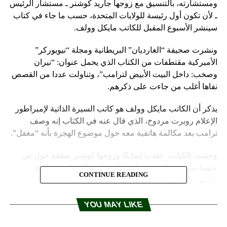
ومستشارته، بالتنسيق مع زوجها جاريد كوشنر ـ مستشار الرئيس
ـ لأن تكون أول رئيسة للولايات المتحدة، حسب ما جاء في كتاب
سينشر الأسبوع المقبل للكاتب مايكل وولف.
ونشرت صحيفة “الغارديان” البريطانية ومجلة “نيويوركر”
الأميركية مقتطفات من الكتاب الذي يحمل عنوان: “نيران
وصخب: داخل البيت الأبيض لترامب”، وتناولت عددا من القصص
نفاها أغلب من جاءت على ذكرهم.
يذكر أن الكاتب مايكل وولف هو كاتب السيرة الذاتية لإمبراطور
الإعلام روبرت مردوخ، الذي قال عنه في الكتاب إنه وصف
ترامب بعد مكالمة هاتفية معه حول موضوع الهجرة بأنه “مغفل”.
وحسب الكتاب، عقدت إيفانكا وزوجها كوشنر صفقة حول من
منهما سيترشح للرئاسة، إذ يقول وولف: “لن تكون هيلاري
CONTINUE READING
كلينتون أول رئيسة، بل إيفانكا ترامب”.
ويقول الكتاب عن ستيف بانون، مستشار ترامب السابق الذي
YOU MAY LIKE
طرد من البيت الأبيض، إنه يتعامل على أنه مرشح مقبل للرئاسة
أيضا. ويرسم الكتاب، حسب ما نشر من مقتطفات، صورة