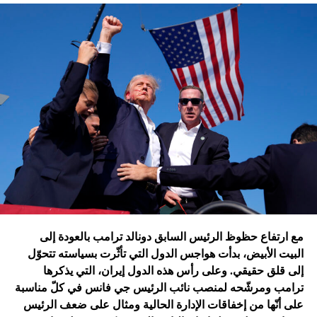
تقُم بمثله غارات التحالف الدولي؟ أم هي تدمير الطائرات
الإسرائيلية للمرّة الأولى مستودعاً لصواريخ الحزب في عمق
الجنوب في عدلون في قضاء الزهراني؟
ترامب الذي أكّد أنّه سينهي الحروب
التي اندلعت في عهد بايدن، قد
يضغط على إسرائيل لوقف الحرب
في غزة
إدارة بايدن ونهاية منظومة.. وانتقام نتنياهو
في اعتقاد متابعين عن كثب للداخل الأميركي أنّ انسحاب بايدن
مع ارتفاع حظوظ الرئيس السابق دونالد ترامب بالعودة إلى
فتح باباً كبيراً على تحوّلات جذرية في السياسة الأميركية وتعاطي
البيت الأبيض، بدأت هواجس الدول التي تأثّرت بسياسته تتحوّل
إسرائيل معها، أبرزها:
إلى قلق حقيقي. وعلى رأس هذه الدول إيران، التي يذكرها
ترامب ومرشّحه لمنصب نائب الرئيس جي فانس في كلّ مناسبة
على أنّها من إخفاقات الإدارة الحالية ومثال على ضعف الرئيس