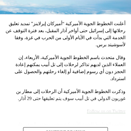
شارب بولتون
ويقول الكتاب إنه في فترة اختيار مستشار الرئيس لشؤون الأمن
القومي، رشح روجر آيلز الرئيس التنفيذي لشبكة فوكس نيوز،
أعلنت الخطوط الجوية الأميركية “أميركان إيرلاينز” تمديد تعليق
سفير أميركا الأسبق للأمم المتحدة جون بولتون. ووصف آيلز
رحلاتها إلى إسرائيل حتى أواخر آذار المقبل، بعد فترة التوقف عن
صديقه بولتون بأنه “شخص جريء ومقدام”.
الخدمة التي بدأت في الأيام الأولى من الحرب في غزة، وفقا
لأسوشيتد برس.
إلا أن ستيف بانون، الذي كان يشير على ترامب وقتها، نصح بعدم
اختياره، قائلا إن “شارب بولتون سيكون مشكلة”، حسب ما نشر
وقال متحدث باسم الخطوط الجوية الأميركية، الأربعاء، إن
من مقتطفات من كتاب وولف.
العملاء الذين لديهم تذاكر لرحلات إلى تل أبيب يمكنهم إعادة
الحجز دون أي رسوم إضافية أو إلغاء رحلتهم والحصول على
ويقول الكتاب إن أحدا في حملة ترامب لم يكن يصدق أنه سيفوز،
استرداد.
والأرجح أن الترشح كان بغرض تعزيز مكانته العامة.
وذكرت الخطوط الجوية الأميركية أن الرحلات إلى مطار بن
ويضيف أن أكثر من كانوا يخافون من الفوز زوجته ميلانيا ترامب،
غوريون الدولي في تل أبيب سوف يتم تعليقها حتى 29 آذار.
ويقول إنه يوم الانتخابات عندما بدا أن ترامب يمكن أن يفوز،
“انخرطت ميلانيا في البكاء، ليس من الفرحة”.
Follow us on Twitter
البيت الأبيض
وقامت الخطوط الجوية الأميركية بتحديث تحذير السفر على