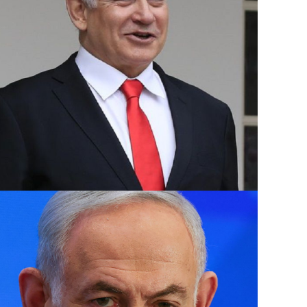
دمشق قتل فيها 16 شخصًا منهم مسؤول إيراني كبير في فيلق القدس.
وتسود حالة من التوترات الأمنية في إسرائيل بع
فؤاد شكر في غارة جوية على مبنى في ضاحية بي
الأربعاء.
وبعدها بساعات أعلنت “حماس” اغتيال إسرائيل 
استهدفت مقر إقامته في طهران التي وصلها لل
مسعود بزشكيان.
ومنذ 8 تشرين الأول تتبادل فصائل لبنانية 
قصفا يوميا عبر “الخط الأزرق” الفاصل، أسفر 
آلاف مفقود.