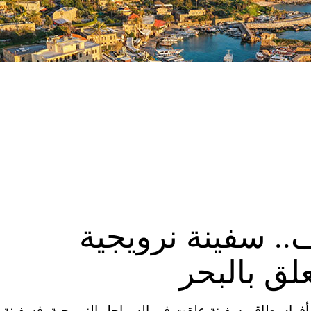
. سفينة نرويجية
نقاذ والمروحيات لإجلاء 1300 راكب وأفراد بطاقم سفينة علقت في السواحل النرويجية. فسفينة