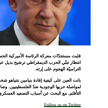
قلبت
مستجدّات
معركة
الرئاسة
الأميركية
الحس
انتظار تبنّي الحزب الديمقراطي ترشيح بديل ع
الترامبيّة الهجوم على
إرثه.
باتت
العين
على
كيفية
إفادة
بنيامين
نتنياهو
شخصي
لمواصلة
حربها
الوجودية
ضدّ
الفلسطينيين
.
وصار
التأقلم.
مع
البحث
عن
أسباب
التصعيد
العسكري
Follow us on Twitter