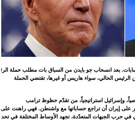
ابات
.
بعد
انسحاب
جو
بايدن
من
السباق
بات
مطلب
حملة
الرئ
ن الرئيس الحالي، سواء هاريس أو غيرها، تقتضي الحملة
اً، وإسرائيل
استراتيجياً،
من
تقدّم
حظوظ
ترامب
على
إيران
أن
تراجع
حساباتها
مع
واشنطن
.
فهي
راهنت
على
في
حرب
الجبهات
المتعدّدة،
تجهد
الأوساط
المختلفة
في
تحدي