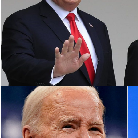
د أن أعلنت اغتيال القائد العسكري البارز بـ”الحزب”
روت الجنوبية، قبل أن يعلن الحزب اغتياله مساء
رئيس مكتبها السياسي إسماعيل هنية بغارة إسرائيلية
مشاركة في حفل تنصيب الرئيس الإيراني الجديد
وفلسطينية في لبنان، أبرزها “الحزب”، مع الجيش الإسرائيلي
عن مئات القتلى والجرحى معظمهم في الجانب اللبناني.
وترهن الفصائل وقف القصف بإنهاء إسرائيل حربا تشنها بدعم أميركي على قطاع غزة منذ 7 تشرين
الأول، ما خلّف أكثر من 130 ألف قتيل وجريح فلسطينيين، معظمهم أطفال ونساء، وما يزيد على 10