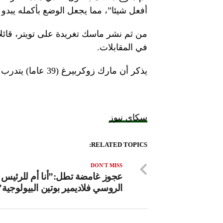
أفعل شيئا”، مما يجعل الوضع بأكمله يبدو
من ثم نشر ماسك تغريدة على تويتر، قائلاً
في المقابلات.
يذكر أن مارك زوكربيرغ (39 عاما) يتدرب على الفنون القتالية بشكل علني جدا.
سكاي نيوز
RELATED TOPICS:
DON'T MISS
عجوز غامضة تطل:”أنا أم للرئيس
الروسي فلاديمير بوتين البيولوجية”