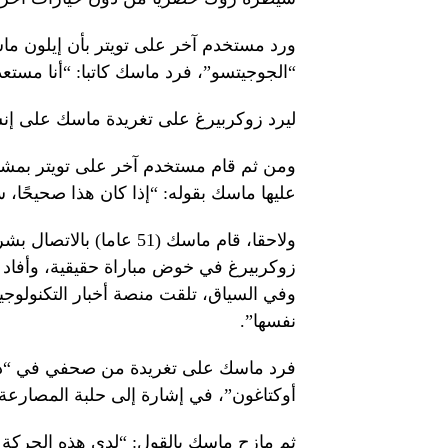
ورد مستخدم آخر على تويتر بأن إيلون م
“الجوجيتسو”، فرد ماسك كاتبا: “أنا مستعد
ليرد زوكربيرغ على تغريدة ماسك على إن
ومن ثم قام مستخدم آخر على تويتر بمشارك
عليها ماسك بقوله: “إذا كان هذا صحيحًا، 
ولاحقا، قام ماسك (51 عا
زوكربيرغ في خوض مباراة حقيقية، وأفاد 
وفي السياق، تلقت منصة أخبار التكنولوجيا
نفسها”.
فرد ماسك على تغريدة من صحفي في “ذا 
أوكتاغون”، في إشارة إلى حلبة المصارعة المكونة من 8 أضلاع، والمغ
ثم مازح ماسك بالقول: “لدي هذه الحركة 