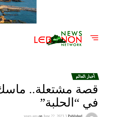
أخبار العالم
قصة مشتعلة.. ماسك 
في “الحلبة”
on
June 22, 2023
3 years ago
Published