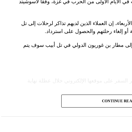
 في الأيام الأولى من الحرب في غزة، وفقا لأسوشيتد
ربعاء، إن العملاء الذين لديهم تذاكر لرحلات إلى تل
 أو إلغاء رحلتهم والحصول على استرداد.
إلى مطار بن غوريون الدولي في تل أبيب سوف يتم
 السفر على موقعها الإلكتروني خلال عطلة نهاية
CONTINUE RE
ع شركات الطيران الشريكة لمساعدة العملاء
قدم خدماتها إلى الولايات المتحدة”.
ومددت شركة دلتا إيرلاينز تعليق رحلاتها إلى إسرائيل حتى 30 أيلول المقبل من 31 آب الحالي. كما