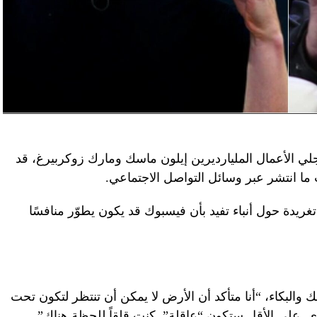
رجلي الأعمال المليارديرين إيلون ماسك ومارك زوكربيرغ، قد
 ما انتشر عبر وسائل التواصل الاجتماعي.
غريدة حول أنباء تفيد بأن فيسبوك قد يكون يطوّر منافسًا
البكاء، “أنا متأكد أن الأرض لا يمكن أن تنتظر لتكون تحت
 على الأقل ستكون “عاقلة”. كنت قلقاً للحظة هناك”.