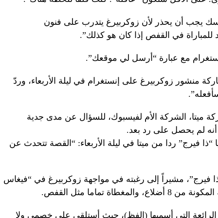
اسك يجب أن يحذر لأن زوكربيرغ يتدرب على فنون
 للمباراة في القفص إذا كان هو كذلك”.
ستغرام مع عبارة “أرسل لي موقعك”.
ة منشور زوكربيرغ على إنستغرام في ليلة الأربعاء، وردّ
سأفعله”.
ما) بالاتصال بشركة ميتا، الشركة الأم لفيسبوك، للسؤال عن مدى جدية
أنه لم يحصل على رد بعد.
 “ذا فيرج” ردا من ميتا في ليلة الأربعاء: “القصة تتحدث عن
فيرج”، مشيراً إلى رغبته في مواجهة زوكربيرغ في “فيغاس
طاة تماما مثل القفص.
الرائعة التي أسميها (الفظ)، حيث أستلقي على خصمي ولا