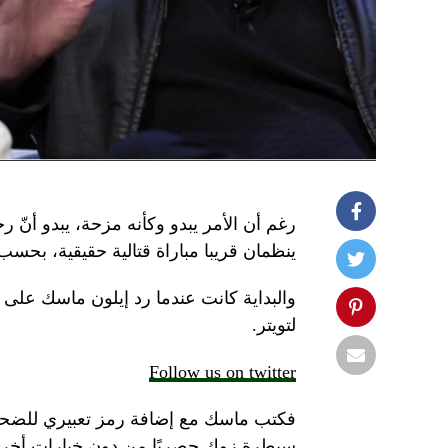
رغم أن الأمر يبدو وكأنه مزحة، يبدو أنّ 
ينظمان قريبا مباراة قتالية حقيقية، بحسب
والبداية كانت عندما رد إيلون ماسك على ت
لتويتر.
Follow us on twitter
فكتب ماسك مع إضافة رمز تعبيري للضحك و
سيطرة زوك حصريًا من دون خيارات أخرى.