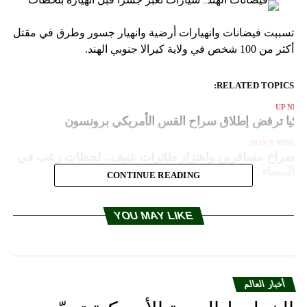
تسببت فيضانات وانهيارات أرضية وانهيار جسور وطرق في مقتل
أكثر من 100 شخص في ولاية كيرالا جنوبي الهند.
RELATED TOPICS:
UP NEX
ركيا ترفض إطلاق سراح القس الأمريكي برونسون
DON'T MISS
صراخ مسافرين واهتزاز طائرات عنيف.. لحظات رعب في
السماء
CONTINUE READING
YOU MAY LIKE
أخبار العالم