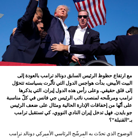
ترامب الذي أكّد أنّه سينهي الحروب
التي اندلعت في عهد بايدن، قد
يضغط على إسرائيل لوقف الحرب
في غزة
إدارة بايدن ونهاية منظومة.. وانتقام نتنياهو
في اعتقاد متابعين عن كثب للداخل الأميركي أنّ انسحاب بايدن
مع ارتفاع حظوظ الرئيس السابق دونالد ترامب بالعودة إلى
فتح باباً كبيراً على تحوّلات جذرية في السياسة الأميركية وتعاطي
البيت الأبيض، بدأت هواجس الدول التي تأثّرت بسياسته تتحوّل
إسرائيل معها، أبرزها:
إلى قلق حقيقي. وعلى رأس هذه الدول إيران، التي يذكرها
ترامب ومرشّحه لمنصب نائب الرئيس جي فانس في كلّ مناسبة
على أنّها من إخفاقات الإدارة الحالية ومثال على ضعف الرئيس
جو بايدن. فهل تدخل إيران النادي النووي، كي تستقبل ترامب
بـ”القنبلة”؟
الوضوح الذي تحدّث به المرشّح الرئاسي الأميركي دونالد ترامب