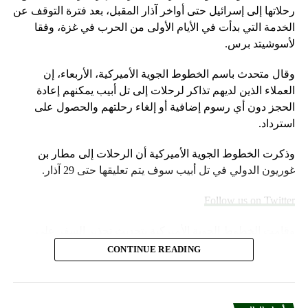
رحلاتها إلى إسرائيل حتى أواخر آذار المقبل، بعد فترة التوقف عن
الخدمة التي بدأت في الأيام الأولى من الحرب في غزة، وفقا
لأسوشيتد برس.
وقال متحدث باسم الخطوط الجوية الأميركية، الأربعاء، إن
العملاء الذين لديهم تذاكر لرحلات إلى تل أبيب يمكنهم إعادة
الحجز دون أي رسوم إضافية أو إلغاء رحلتهم والحصول على
استرداد.
وذكرت الخطوط الجوية الأميركية أن الرحلات إلى مطار بن
غوريون الدولي في تل أبيب سوف يتم تعليقها حتى 29 آذار.
Follow us on Twitter
وقامت الخطوط الجوية الأميركية بتحديث تحذير السفر على
موقعها الإلكتروني خلال عطلة نهاية الأسبوع.
CONTINUE READING
وأضاف المتحدث “سنواصل العمل بشكل وثيق مع شركات
الطيران الشريكة لمساعدة العملاء المسافرين بين إسرائيل