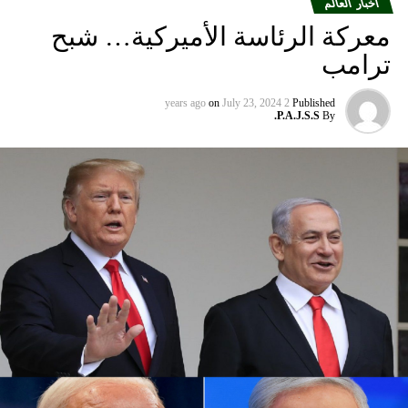
والمدن الأوروبية التي تقدم خدماتها إلى الولايات المتحدة”.
أخبار العالم
معركة الرئاسة الأميركية… شبح
ومددت شركة دلتا إيرلاينز تعليق رحلاتها إلى إسرائيل حتى 30
ترامب
أيلول المقبل من 31 آب الحالي. كما أوقفت شركة يونايتد إيرلاينز
خدماتها إلى أجل غير مسمى.
on
July 23, 2024
2 years ago
Published
P.A.J.S.S.
By
وتوقفت شركات الطيران الثلاث عن الطيران إلى إسرائيل بعد
وقت قصير من هجوم حماس في السابع من تشرين الأول الذي
أشعل فتيل الحرب.
كما أوقفت عدة شركات طيران دولية أخرى رحلاتها من وإلى
إسرائيل ولبنان والأردن والعراق وإيران، على خلفية تصاعد التوتر
في المنطقة، بعد مقتل رئيس المكتب السياسي لحماس في
طهران، ومقتل مسؤول عسكري بارز في الحزب بغارة إسرائيلية
على بيروت أواخر تموز الماضي.
وأعلنت شركة لوفتهانزا الألمانية، الاثنين الماضي، أنها ستوقف
جميع رحلاتها إلى إسرائيل وعمان وبيروت وطهران وأربيل في
العراق حتى يوم الاثنين المقبل بناء على “تحليل أمني حالي”.