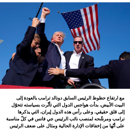
تقُم بمثله غارات التحالف الدولي؟ أم هي تدمير الطائرات
الإسرائيلية للمرّة الأولى مستودعاً لصواريخ الحزب في عمق
الجنوب في عدلون في قضاء الزهراني؟
ترامب الذي أكّد أنّه سينهي الحروب
التي اندلعت في عهد بايدن، قد
يضغط على إسرائيل لوقف الحرب
في غزة
إدارة بايدن ونهاية منظومة.. وانتقام نتنياهو
في اعتقاد متابعين عن كثب للداخل الأميركي أنّ انسحاب بايدن
مع ارتفاع حظوظ الرئيس السابق دونالد ترامب بالعودة إلى
فتح باباً كبيراً على تحوّلات جذرية في السياسة الأميركية وتعاطي
البيت الأبيض، بدأت هواجس الدول التي تأثّرت بسياسته تتحوّل
إسرائيل معها، أبرزها:
إلى قلق حقيقي. وعلى رأس هذه الدول إيران، التي يذكرها
ترامب ومرشّحه لمنصب نائب الرئيس جي فانس في كلّ مناسبة
على أنّها من إخفاقات الإدارة الحالية ومثال على ضعف الرئيس