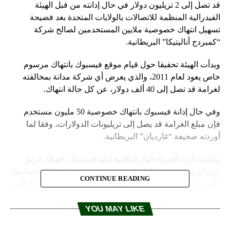
قد تصل إلى 2 تريليون دولار في حال إدانته من قبل الهيئة
الفيدرالية المنظمة للاتصالات بالولايات المتحدة بعد فضيحة
تسهيل انتهاك خصوصية ملايين المستخدمين لصالح شركة
“كمبردج أناليتيكا” البريطانية.
وبدأت الهيئة تحقيقا حول قيام موقع فيسبوك بانتهاك مرسوم
خاص يعود لعام 2011، والذي يعرض أي شركة مدانة بمخالفته
لغرامة قد تصل إلى 40 ألف دولار، عن كل حالة انتهاك.
وفي حال إدانة فيسبوك بانتهاك خصوصية 50 مليون مستخدم
فإن مبلغ الغرامة قد يصل إلى تريليونات الدولارات، وفقا لما
أوردته صحيفة “غارديان” البريطانية.
وتباينت آراء الخبراء حول إمكانية إدانة فيسبوك، فهناك فريق
يرى أن موقع فيسبوك انتهك بالفعل مرسوم عام 2011 بعدما منح
CONTINUE READING
“كمبردج أناليتيكا” إمكانية الوصول لبيانات أصدقاء أكثر 270 ألف
مستخدم قاموا بتنزيل استطلاع رأي أعدته الشركة البريطانية،
فيما يرى آخرون أن إدانة فيسبوك صعبة خصوصا أن المرسوم
YOU MAY LIKE
يتضمن بنودا تتيح لفيسبوك توفير بيانات أصدقاء المستخدم