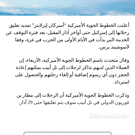
DON'T MISS
ترامب: القمة مع كيم جونغ أون ستكون في سنغافورة أو
في المنطقة منزوعة السلاح
أعلنت الخطوط الجوية الأميركية “أميركان إيرلاينز” تمديد تعليق
رحلاتها إلى إسرائيل حتى أواخر آذار المقبل، بعد فترة التوقف عن
الخدمة التي بدأت في الأيام الأولى من الحرب في غزة، وفقا
لأسوشيتد برس.
وقال متحدث باسم الخطوط الجوية الأميركية، الأربعاء، إن
العملاء الذين لديهم تذاكر لرحلات إلى تل أبيب يمكنهم إعادة
الحجز دون أي رسوم إضافية أو إلغاء رحلتهم والحصول على
استرداد.
وذكرت الخطوط الجوية الأميركية أن الرحلات إلى مطار بن
غوريون الدولي في تل أبيب سوف يتم تعليقها حتى 29 آذار.
Follow us on Twitter
وقامت الخطوط الجوية الأميركية بتحديث تحذير السفر على