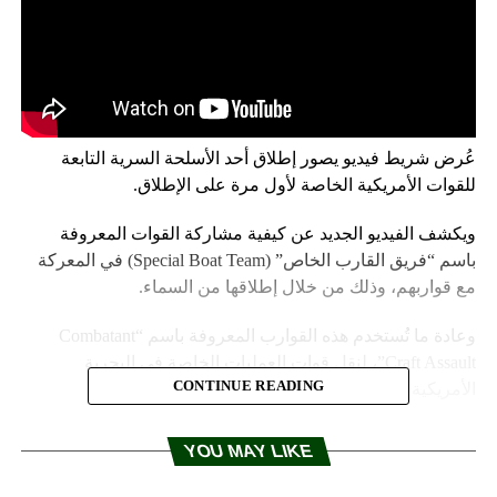
عُرض شريط فيديو يصور إطلاق أحد الأسلحة السرية التابعة
للقوات الأمريكية الخاصة لأول مرة على الإطلاق.
ويكشف الفيديو الجديد عن كيفية مشاركة القوات المعروفة
باسم “فريق القارب الخاص” (Special Boat Team) في المعركة
مع قواربهم، وذلك من خلال إطلاقها من السماء.
وعادة ما تُستخدم هذه القوارب المعروفة باسم “Combatant
Craft Assault”، لنقل قوات العمليات الخاصة في البحرية
CONTINUE READING
الأمريكية (Navy SEALs).
وصُور فيديو نظام المظلات، المعروف باسم نظام النقل الهوائي
YOU MAY LIKE
منخفض السرعة (LVADS) من طائرة شحن طراز C-17، خلال
التمرين التدريبي.