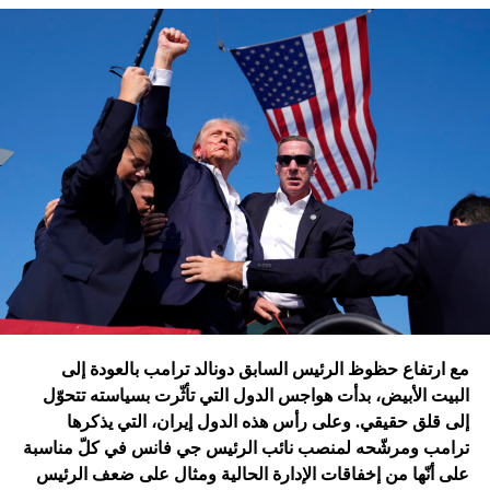
تقُم بمثله غارات التحالف الدولي؟ أم هي تدمير الطائرات
الإسرائيلية للمرّة الأولى مستودعاً لصواريخ الحزب في عمق
الجنوب في عدلون في قضاء الزهراني؟
ترامب الذي أكّد أنّه سينهي الحروب
التي اندلعت في عهد بايدن، قد
يضغط على إسرائيل لوقف الحرب
في غزة
إدارة بايدن ونهاية منظومة.. وانتقام نتنياهو
في اعتقاد متابعين عن كثب للداخل الأميركي أنّ انسحاب بايدن
مع ارتفاع حظوظ الرئيس السابق دونالد ترامب بالعودة إلى
فتح باباً كبيراً على تحوّلات جذرية في السياسة الأميركية وتعاطي
البيت الأبيض، بدأت هواجس الدول التي تأثّرت بسياسته تتحوّل
إسرائيل معها، أبرزها:
إلى قلق حقيقي. وعلى رأس هذه الدول إيران، التي يذكرها
ترامب ومرشّحه لمنصب نائب الرئيس جي فانس في كلّ مناسبة
على أنّها من إخفاقات الإدارة الحالية ومثال على ضعف الرئيس