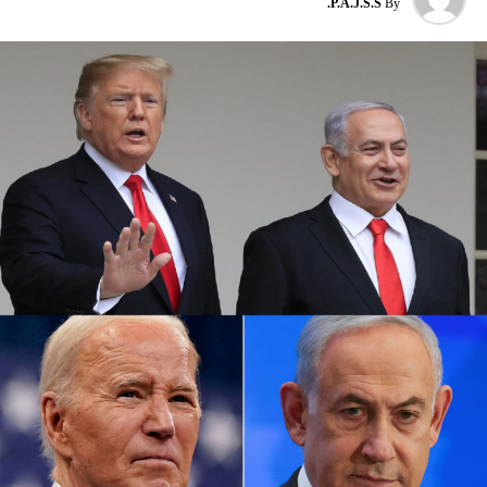
P.A.J.S.S.
By
وتوقفت شركات الطيران الثلاث عن الطيران إلى إسرائيل بعد
وقت قصير من هجوم حماس في السابع من تشرين الأول الذي
أشعل فتيل الحرب.
كما أوقفت عدة شركات طيران دولية أخرى رحلاتها من وإلى
إسرائيل ولبنان والأردن والعراق وإيران، على خلفية تصاعد التوتر
في المنطقة، بعد مقتل رئيس المكتب السياسي لحماس في
طهران، ومقتل مسؤول عسكري بارز في الحزب بغارة إسرائيلية
على بيروت أواخر تموز الماضي.
وأعلنت شركة لوفتهانزا الألمانية، الاثنين الماضي، أنها ستوقف
جميع رحلاتها إلى إسرائيل وعمان وبيروت وطهران وأربيل في
العراق حتى يوم الاثنين المقبل بناء على “تحليل أمني حالي”.
وفي نيسان الماضي أغلقت إسرائيل مجالها الجوي لمدة سبع
ساعات، بسبب الهجوم المكثف بالطائرات المسيرة والصواريخ
الذي شنته إيران على إسرائيل، ردا على غارة إسرائيلية على
سفارة طهران في دمشق قتل فيها 16 شخصًا منهم مسؤول
إيراني كبير في فيلق القدس.