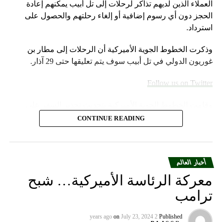
العملاء الذين لديهم تذاكر لرحلات إلى تل أبيب يمكنهم إعادة
DON'T MISS
الحجز دون أي رسوم إضافية أو إلغاء رحلتهم والحصول على
بايدن: من حق إسرائيل القيام بكل ما يلزم!
استرداد.
وذكرت الخطوط الجوية الأميركية أن الرحلات إلى مطار بن
غوريون الدولي في تل أبيب سوف يتم تعليقها حتى 29 آذار.
Follow us on Twitter
وقامت الخطوط الجوية الأميركية بتحديث تحذير السفر على
موقعها الإلكتروني خلال عطلة نهاية الأسبوع.
CONTINUE READING
وأضاف المتحدث “سنواصل العمل بشكل وثيق مع شركات
الطيران الشريكة لمساعدة العملاء المسافرين بين إسرائيل
والمدن الأوروبية التي تقدم خدماتها إلى الولايات المتحدة”.
أخبار العالم
معركة الرئاسة الأميركية… شبح
ومددت شركة دلتا إيرلاينز تعليق رحلاتها إلى إسرائيل حتى 30
ترامب
أيلول المقبل من 31 آب الحالي. كما أوقفت شركة يونايتد إيرلاينز
خدماتها إلى أجل غير مسمى.
on
July 23, 2024
2 years ago
Published