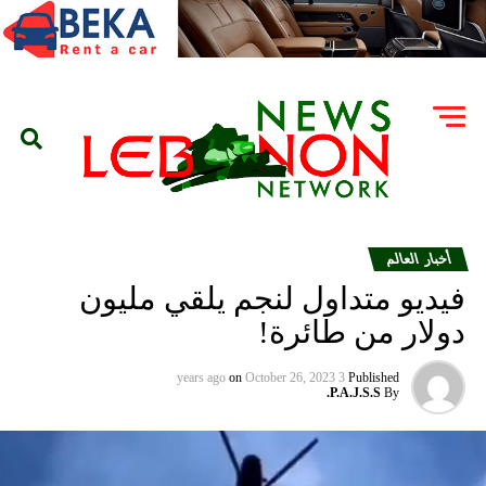
أخبار العالم
فيديو متداول لنجم يلقي مليون
دولار من طائرة!
on
October 26, 2023
3 years ago
Published
P.A.J.S.S.
By