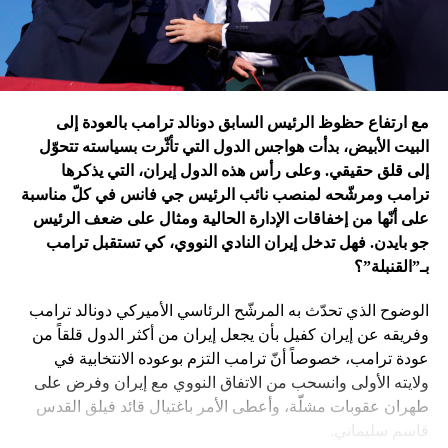
في غزة
إدارة بايدن ونهاية منظومة.. وانتقام نتنياهو
في اعتقاد متابعين عن كثب للداخل الأميركي أنّ انسحاب بايدن
مع ارتفاع حظوظ الرئيس السابق دونالد ترامب بالعودة إلى
فتح باباً كبيراً على تحوّلات جذرية في السياسة الأميركية وتعاطي
البيت الأبيض، بدأت هواجس الدول التي تأثّرت بسياسته تتحوّل
إسرائيل معها، أبرزها:
إلى قلق حقيقي. وعلى رأس هذه الدول إيران، التي يذكرها
ترامب ومرشّحه لمنصب نائب الرئيس جي فانس في كلّ مناسبة
على أنّها من إخفاقات الإدارة الحالية ومثال على ضعف الرئيس
جو بايدن. فهل تدخل إيران النادي النووي، كي تستقبل ترامب
بـ”القنبلة”؟
الوضوح الذي تحدّث به المرشّح الرئاسي الأميركي دونالد ترامب
وفريقه عن إيران كفيل بأن يجعل إيران من أكثر الدول قلقاً من
عودة ترامب، خصوصاً أنّ ترامب التزم بوعوده الانتخابية في
ولايته الأولى وانسحب من الاتفاق النووي مع إيران وفرض على
طهران عقوبات مشلّة، وأعطى الأمر باغتيال قائد فيلق القدس
قاسم سليماني.