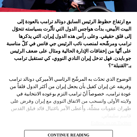
إدارة بايدن ونهاية منظومة.. وانتقام نتنياهو
في اعتقاد متابعين عن كثب للداخل الأميركي أنّ انسحاب بايدن
مع ارتفاع حظوظ الرئيس السابق دونالد ترامب بالعودة إلى
فتح باباً كبيراً على تحوّلات جذرية في السياسة الأميركية وتعاطي
البيت الأبيض، بدأت هواجس الدول التي تأثّرت بسياسته تتحوّل
إسرائيل معها، أبرزها:
إلى قلق حقيقي. وعلى رأس هذه الدول إيران، التي يذكرها
ترامب ومرشّحه لمنصب نائب الرئيس جي فانس في كلّ مناسبة
على أنّها من إخفاقات الإدارة الحالية ومثال على ضعف الرئيس
جو بايدن. فهل تدخل إيران النادي النووي، كي تستقبل ترامب
بـ”القنبلة”؟
الوضوح الذي تحدّث به المرشّح الرئاسي الأميركي دونالد ترامب
وفريقه عن إيران كفيل بأن يجعل إيران من أكثر الدول قلقاً من
عودة ترامب، خصوصاً أنّ ترامب التزم بوعوده الانتخابية في
ولايته الأولى وانسحب من الاتفاق النووي مع إيران وفرض على
طهران عقوبات مشلّة، وأعطى الأمر باغتيال قائد فيلق القدس
قاسم سليماني.
Follow us on Twitter
– نهاية عهد منظومة حوله آمنت بإمكان الاتفاق مع إيران. وهي
CONTINUE READING