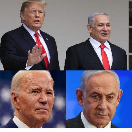
أشعل فتيل الحرب.
كما أوقفت عدة شركات طيران دولية أخرى رحلاتها من وإلى
إسرائيل ولبنان والأردن والعراق وإيران، على خلفية تصاعد التوتر
في المنطقة، بعد مقتل رئيس المكتب السياسي لحماس في
طهران، ومقتل مسؤول عسكري بارز في الحزب بغارة إسرائيلية
على بيروت أواخر تموز الماضي.
وأعلنت شركة لوفتهانزا الألمانية، الاثنين الماضي، أنها ستوقف
جميع رحلاتها إلى إسرائيل وعمان وبيروت وطهران وأربيل في
العراق حتى يوم الاثنين المقبل بناء على “تحليل أمني حالي”.
وفي نيسان الماضي أغلقت إسرائيل مجالها الجوي لمدة سبع
ساعات، بسبب الهجوم المكثف بالطائرات المسيرة والصواريخ
الذي شنته إيران على إسرائيل، ردا على غارة إسرائيلية على
سفارة طهران في دمشق قتل فيها 16 شخصًا منهم مسؤول
إيراني كبير في فيلق القدس.
وتسود حالة من التوترات الأمنية في إسرائيل بعد أن أعلنت