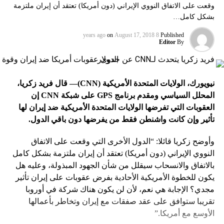
وقعت على الاتفاق النووي الإيراني (دون أمريكا) تعتقد أن إيران ملتزمة
بشكل كامل…
on
August 17, 2018
8 years ago
Published
Editor
By
نيويورك، الولايات المتحدة الأمريكية
(CNN)
— قال فريد زكريا،
المحلل السياسي ومقدم برنامج
GPS
على شبكة
CNN
إن
العقوبات التي تفرضها الولايات المتحدة الأمريكية ضد إيران لها
تأثير وإن كانت واشنطن فقط من يفرضها دون باقي الدول.
وأوضح زكريا قائلا: “الدول الأخرى التي وقعت على الاتفاق
النووي الإيراني (دون أمريكا) تعتقد أن إيران ملتزمة بشكل كامل
بالاتفاق والانسحاب سيقلل من شأن الجهود المبذولة، وعليه هل
يكون للخطوة الأمريكية الأحادية بفرض عقوبات على إيران تأثير
مجدي؟ الإجابة هي نعم، لأن لن يكون هناك شركة في أوروبا
تقريبا ستوافق على عقد صفقات مع إيران وتخاطر بأعمالها
الأوسع مع أمريكا.”