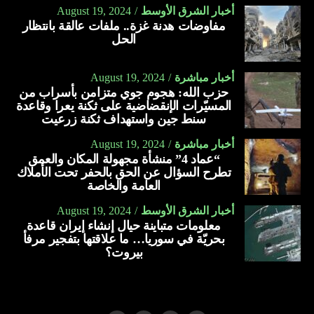
أخبار الشرق الأوسط
August 19, 2024
مفاوضات هدنة غزة.. ملفات عالقة بانتظار
الحل
أخبار مباشرة
August 19, 2024
حزب الله: هجوم جوي متزامن بأسراب من
المسيّرات الإنقضاضية على ثكنة يعرا وقاعدة
سنط جين واستهداف ثكنة زرعيت
أخبار مباشرة
August 19, 2024
“عماد 4” منشأة مجهولة المكان والعمق
تطرح السؤال عن الحق بالحفر تحت الأملاك
العامة والخاصة
أخبار الشرق الأوسط
August 19, 2024
معلومات متباينة حيال إنشاء إيران قاعدة
بحريّة في سوريا… ما علاقتها بتفجير مرفأ
بيروت؟