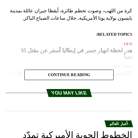
كرة من اللهب، وصوت تحطم طائرة، أيقظا جيران عائلة بمدينة
بايسون بولاية يوتا الأمريكية، خلال ساعات الصباح الباكر.
RELATED TOPICS:
UP NEX
شاهد.. لحظة انهيار جسر في إيطاليا أسفر عن مقتل 35
خصاً
DON'T MISS
الكرملين: نراقب العقوبات الأمريكية المحتملة “عن كثب”
CONTINUE READING
YOU MAY LIKE
أخبار العالم
الخطوط الجوية الأميركية تمدّد