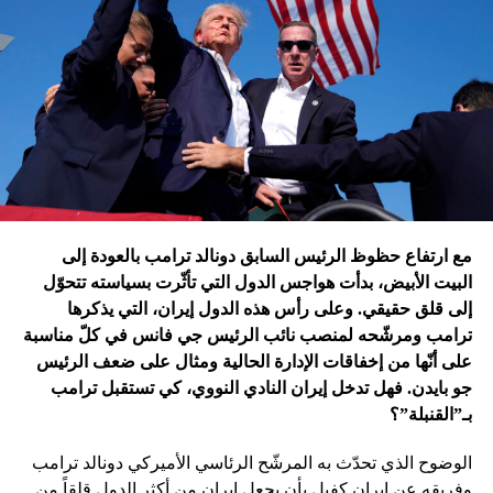
ترامب الذي أكّد أنّه سينهي الحروب
التي اندلعت في عهد بايدن، قد
يضغط على إسرائيل لوقف الحرب
في غزة
إدارة بايدن ونهاية منظومة.. وانتقام نتنياهو
في اعتقاد متابعين عن كثب للداخل الأميركي أنّ انسحاب بايدن
مع ارتفاع حظوظ الرئيس السابق دونالد ترامب بالعودة إلى
فتح باباً كبيراً على تحوّلات جذرية في السياسة الأميركية وتعاطي
البيت الأبيض، بدأت هواجس الدول التي تأثّرت بسياسته تتحوّل
إسرائيل معها، أبرزها:
إلى قلق حقيقي. وعلى رأس هذه الدول إيران، التي يذكرها
ترامب ومرشّحه لمنصب نائب الرئيس جي فانس في كلّ مناسبة
على أنّها من إخفاقات الإدارة الحالية ومثال على ضعف الرئيس
جو بايدن. فهل تدخل إيران النادي النووي، كي تستقبل ترامب
بـ”القنبلة”؟
الوضوح الذي تحدّث به المرشّح الرئاسي الأميركي دونالد ترامب
وفريقه عن إيران كفيل بأن يجعل إيران من أكثر الدول قلقاً من