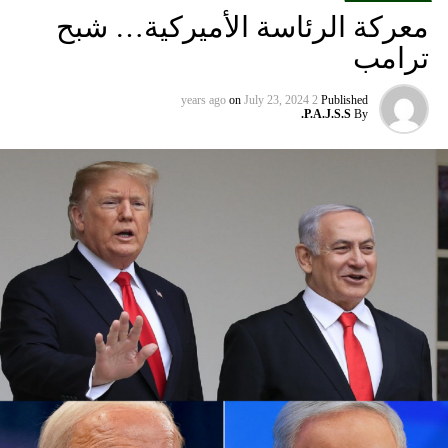
معركة الرئاسة الأميركية… شبح
ومددت شركة دلتا إيرلاينز تعليق رحلاتها إلى إسرائيل حتى 30
ترامب
أيلول المقبل من 31 آب الحالي. كما أوقفت شركة يونايتد إيرلاينز
خدماتها إلى أجل غير مسمى.
on
July 23, 2024
2 years ago
Published
P.A.J.S.S.
By
وتوقفت شركات الطيران الثلاث عن الطيران إلى إسرائيل بعد
وقت قصير من هجوم حماس في السابع من تشرين الأول الذي
أشعل فتيل الحرب.
كما أوقفت عدة شركات طيران دولية أخرى رحلاتها من وإلى
إسرائيل ولبنان والأردن والعراق وإيران، على خلفية تصاعد التوتر
في المنطقة، بعد مقتل رئيس المكتب السياسي لحماس في
طهران، ومقتل مسؤول عسكري بارز في الحزب بغارة إسرائيلية
على بيروت أواخر تموز الماضي.
وأعلنت شركة لوفتهانزا الألمانية، الاثنين الماضي، أنها ستوقف
جميع رحلاتها إلى إسرائيل وعمان وبيروت وطهران وأربيل في
العراق حتى يوم الاثنين المقبل بناء على “تحليل أمني حالي”.