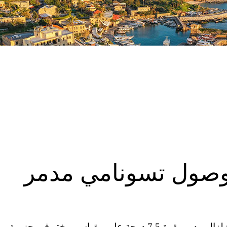
وصول تسونامي مدمر
ضربت موجة تسونامي جارفة إندونيسيا بعد وقوع زلزال مدمر بقوة 7.5 درجة على مقياس ريختر في جزيرة