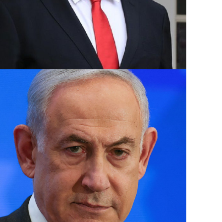
وبعدها بساعات أعلنت “حماس” اغتيال إسرائيل 
استهدفت مقر إقامته في طهران التي وصلها لل
مسعود بزشكيان.
ومنذ 8 تشرين الأول تتبادل فصائل لبنانية 
قصفا يوميا عبر “الخط الأزرق” الفاصل، أسفر 
آلاف مفقود.