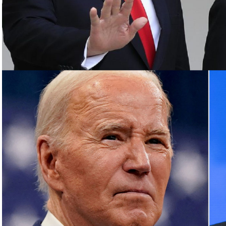
رئيس مكتبها السياسي إسماعيل هنية بغارة إسرائيلية
مشاركة في حفل تنصيب الرئيس الإيراني الجديد
وفلسطينية في لبنان، أبرزها “الحزب”، مع الجيش الإسرائيلي
عن مئات القتلى والجرحى معظمهم في الجانب اللبناني.
وترهن الفصائل وقف القصف بإنهاء إسرائيل حربا تشنها بدعم أميركي على قطاع غزة منذ 7 تشرين
الأول، ما خلّف أكثر من 130 ألف قتيل وجريح فلسطينيين، معظمهم أطفال ونساء، وما يزيد على 10