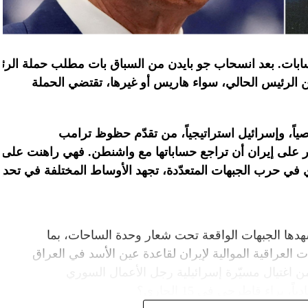
ابات
.
بعد
انسحاب
جو
بايدن
من
السباق
بات
مطلب
حملة
الرئ
ن الرئيس الحالي، سواء هاريس أو غيرها، تقتضي الحملة
اً، وإسرائيل
استراتيجياً،
من
تقدّم
حظوظ
ترامب
على
إيران
أن
تراجع
حساباتها
مع
واشنطن
.
فهي
راهنت
على
في
حرب
الجبهات
المتعدّدة،
تجهد
الأوساط
المختلفة
في
تحدي
دها الجبهات الواقعة تحت شعار وحدة الساحات، بما
العراقية الموالية لإيران لقاعدة عين الأسد في العراق
م من اغتيال مسيّرة إسرائيلية رجل الأعمال السوري
براء قاطرجي في 15 الجاري؟