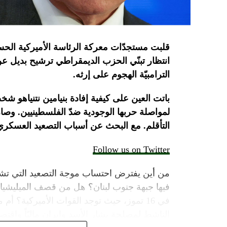
قلبت
مستجدّات
معركة
الرئاسة
الأميركية
الحس
انتظار تبنّي الحزب الديمقراطي ترشيح بديل ع
الترامبيّة الهجوم على
إرثه.
باتت
العين
على
كيفية
إفادة
بنيامين
نتنياهو
شخصي
لمواصلة
حربها
الوجودية
ضدّ
الفلسطينيين
.
وصار
التأقلم.
مع
البحث
عن
أسباب
التصعيد
العسكري
Follow us on Twitter
من أين يفترض احتساب موجة التصعيد التي تشه
فيها جبهة جنوب لبنان؟ هل من قصف الميليشيات 
في 16 تموز، حيث توجد القوات الأميركية؟ أ
الناشط لمصلحة بشار الأسد وإيران ماليّاً واقتصادياً، 