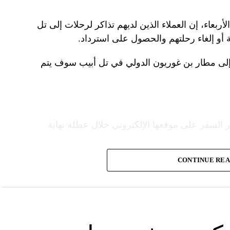
ربعاء، إن العملاء الذين لديهم تذاكر لرحلات إلى تل
 أو إلغاء رحلتهم والحصول على استرداد.
إلى مطار بن غوريون الدولي في تل أبيب سوف يتم
 السفر على موقعها الإلكتروني خلال عطلة نهاية
CONTINUE RE
ع شركات الطيران الشريكة لمساعدة العملاء
قدم خدماتها إلى الولايات المتحدة”.
ومددت شركة دلتا إيرلاينز تعليق رحلاتها إلى إسرائيل حتى 30 أيلول المقبل من 31 آب الحالي. كما
 غير مسمى.