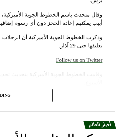
برس.
وقال متحدث باسم الخطوط الجوية الأميركية، الأ
أبيب يمكنهم إعادة الحجز دون أي رسوم إضافية
وذكرت الخطوط الجوية الأميركية أن الرحلات 
تعليقها حتى 29 آذار.
Follow us on Twitter
وقامت الخطوط الجوية الأميركية بتحديث تحذير
الأسبوع.
ADING
وأضاف المتحدث “سنواصل العمل بشكل وثيق م
المسافرين بين إسرائيل والمدن الأوروبية التي ت
أخبار العالم
أوقفت شركة يونايتد إيرلاينز خدماتها إلى أجل