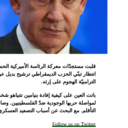
قلبت
مستجدّات
معركة
الرئاسة
الأميركية
الحس
انتظار تبنّي الحزب الديمقراطي ترشيح بديل ع
الترامبيّة الهجوم على
إرثه.
باتت
العين
على
كيفية
إفادة
بنيامين
نتنياهو
شخصي
لمواصلة
حربها
الوجودية
ضدّ
الفلسطينيين
.
وصار
التأقلم.
مع
البحث
عن
أسباب
التصعيد
العسكري
Follow us on Twitter