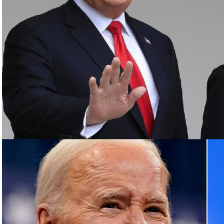
د أن أعلنت اغتيال القائد العسكري البارز بـ”الحزب”
روت الجنوبية، قبل أن يعلن الحزب اغتياله مساء
رئيس مكتبها السياسي إسماعيل هنية بغارة إسرائيلية
مشاركة في حفل تنصيب الرئيس الإيراني الجديد
وفلسطينية في لبنان، أبرزها “الحزب”، مع الجيش الإسرائيلي
عن مئات القتلى والجرحى معظمهم في الجانب اللبناني.
وترهن الفصائل وقف القصف بإنهاء إسرائيل حربا تشنها بدعم أميركي على قطاع غزة منذ 7 تشرين
الأول، ما خلّف أكثر من 130 ألف قتيل وجريح فلسطينيين، معظمهم أطفال ونساء، وما يزيد على 10