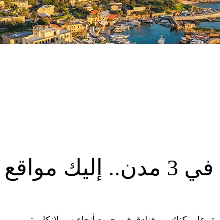
سريلانكا: 7 تفجيرات في 3 مدن.. إليك مواقع
 هجوم منسق على كنائس وفنادق في جميع أنحاء سريلانكا. وتم