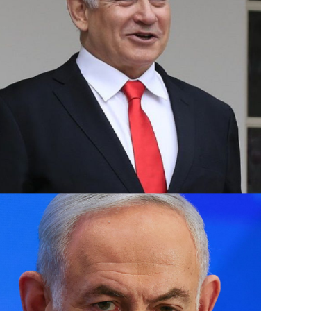
دمشق قتل فيها 16 شخصًا منهم مسؤول إيراني كبير في فيلق القدس.
وتسود حالة من التوترات الأمنية في إسرائيل بع
فؤاد شكر في غارة جوية على مبنى في ضاحية بي
الأربعاء.
وبعدها بساعات أعلنت “حماس” اغتيال إسرائيل 
استهدفت مقر إقامته في طهران التي وصلها لل
مسعود بزشكيان.
ومنذ 8 تشرين الأول تتبادل فصائل لبنانية 
قصفا يوميا عبر “الخط الأزرق” الفاصل، أسفر 
آلاف مفقود.