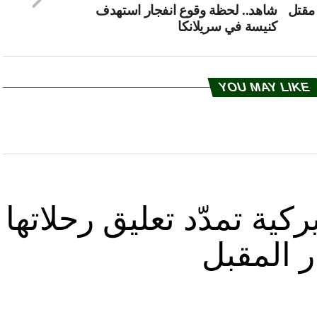
طبية في سريلانكا لـCNN: مقتل
شاهد.. لحظة وقوع انفجار استهدف
كنيسة في سريلانكا
YOU MAY LIKE
كية تمدّد تعليق رحلاتها
ر المقبل