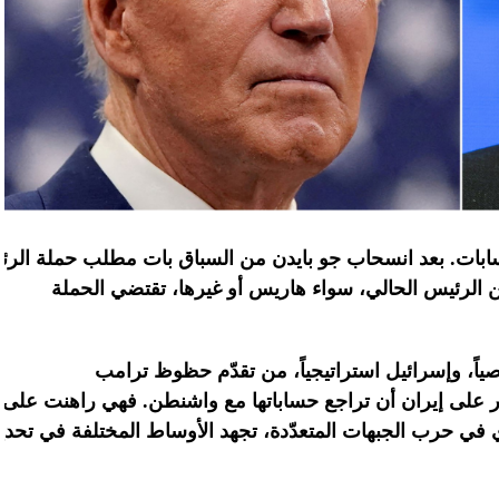
ابات
.
بعد
انسحاب
جو
بايدن
من
السباق
بات
مطلب
حملة
الرئ
ن الرئيس الحالي، سواء هاريس أو غيرها، تقتضي الحملة
اً، وإسرائيل
استراتيجياً،
من
تقدّم
حظوظ
ترامب
على
إيران
أن
تراجع
حساباتها
مع
واشنطن
.
فهي
راهنت
على
في
حرب
الجبهات
المتعدّدة،
تجهد
الأوساط
المختلفة
في
تحدي