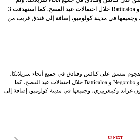
استهداف 3 كنائس في Kochchikade و Negombo و Batticaloa خلال احتفالات عيد الفصح. كما استهدفت 3
، وجميعها في مدينة كولومبو، إضافة إلى فندق قريب من
 الأقل في هجوم منسق على كنائس وفنادق في جميع أنحاء سريلانكا.
وتم استهداف 3 كنائس في Kochchikade و Negombo و Batticaloa خلال احتفالات عيد الفصح. كما
سينامون غراند وكينغزبيري، وجميعها في مدينة كولومبو، إضافة إلى
UP NEXT