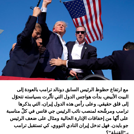
الإسرائيلية للمرّة الأولى مستودعاً لصواريخ الحزب في عمق
الجنوب في عدلون في قضاء الزهراني؟
ترامب الذي أكّد أنّه سينهي الحروب
التي اندلعت في عهد بايدن، قد
يضغط على إسرائيل لوقف الحرب
في غزة
إدارة بايدن ونهاية منظومة.. وانتقام نتنياهو
في اعتقاد متابعين عن كثب للداخل الأميركي أنّ انسحاب بايدن
مع ارتفاع حظوظ الرئيس السابق دونالد ترامب بالعودة إلى
فتح باباً كبيراً على تحوّلات جذرية في السياسة الأميركية وتعاطي
البيت الأبيض، بدأت هواجس الدول التي تأثّرت بسياسته تتحوّل
إسرائيل معها، أبرزها:
إلى قلق حقيقي. وعلى رأس هذه الدول إيران، التي يذكرها
ترامب ومرشّحه لمنصب نائب الرئيس جي فانس في كلّ مناسبة
على أنّها من إخفاقات الإدارة الحالية ومثال على ضعف الرئيس
جو بايدن. فهل تدخل إيران النادي النووي، كي تستقبل ترامب
بـ”القنبلة”؟