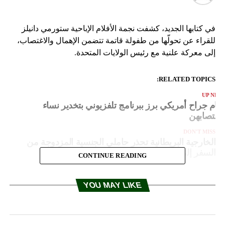
في كتابها الجديد، كشفت نجمة الأفلام الإباحية ستورمي دانيلز
للقراء عن تحولّها من طفولة قاتمة تتضمن الإهمال والاغتصاب،
إلى معركة علنية مع رئيس الولايات المتحدة.
RELATED TOPICS:
UP NEX
تهام جراح أمريكي برز ببرنامج تلفزيوني بتخدير نساء
اغتصابهن
DON'T MISS
الخارجية البريطانية تحذر حاملي الجنسية المزدوجة من
السفر إلى إيران
CONTINUE READING
YOU MAY LIKE