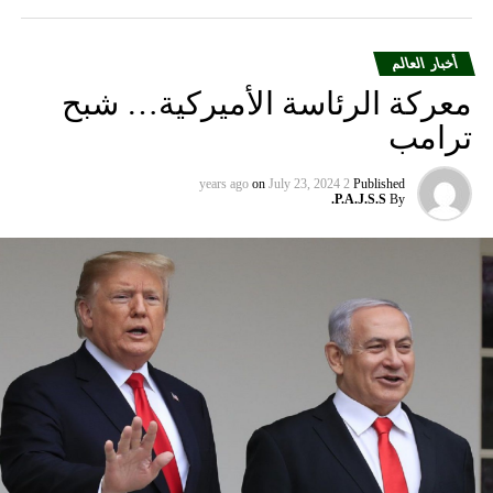
وأضاف المتحدث “سنواصل العمل بشكل وثيق مع شركات
الطيران الشريكة لمساعدة العملاء المسافرين بين إسرائيل
والمدن الأوروبية التي تقدم خدماتها إلى الولايات المتحدة”.
أخبار العالم
معركة الرئاسة الأميركية… شبح
ومددت شركة دلتا إيرلاينز تعليق رحلاتها إلى إسرائيل حتى 30
ترامب
أيلول المقبل من 31 آب الحالي. كما أوقفت شركة يونايتد إيرلاينز
خدماتها إلى أجل غير مسمى.
on
July 23, 2024
2 years ago
Published
P.A.J.S.S.
By
وتوقفت شركات الطيران الثلاث عن الطيران إلى إسرائيل بعد
وقت قصير من هجوم حماس في السابع من تشرين الأول الذي
أشعل فتيل الحرب.
كما أوقفت عدة شركات طيران دولية أخرى رحلاتها من وإلى
إسرائيل ولبنان والأردن والعراق وإيران، على خلفية تصاعد التوتر
في المنطقة، بعد مقتل رئيس المكتب السياسي لحماس في
طهران، ومقتل مسؤول عسكري بارز في الحزب بغارة إسرائيلية
على بيروت أواخر تموز الماضي.
وأعلنت شركة لوفتهانزا الألمانية، الاثنين الماضي، أنها ستوقف