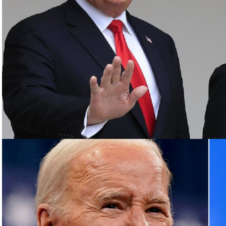
د أن أعلنت اغتيال القائد العسكري البارز بـ”الحزب”
روت الجنوبية، قبل أن يعلن الحزب اغتياله مساء
رئيس مكتبها السياسي إسماعيل هنية بغارة إسرائيلية
مشاركة في حفل تنصيب الرئيس الإيراني الجديد
وفلسطينية في لبنان، أبرزها “الحزب”، مع الجيش الإسرائيلي
عن مئات القتلى والجرحى معظمهم في الجانب اللبناني.
وترهن الفصائل وقف القصف بإنهاء إسرائيل حربا تشنها بدعم أميركي على قطاع غزة منذ 7 تشرين
الأول، ما خلّف أكثر من 130 ألف قتيل وجريح فلسطينيين، معظمهم أطفال ونساء، وما يزيد على 10