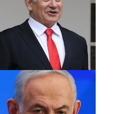
دمشق قتل فيها 16 شخصًا منهم مسؤول إيراني كبير في فيلق القدس.
وتسود حالة من التوترات الأمنية في إسرائيل بع
فؤاد شكر في غارة جوية على مبنى في ضاحية بي
الأربعاء.
وبعدها بساعات أعلنت “حماس” اغتيال إسرائيل 
استهدفت مقر إقامته في طهران التي وصلها لل
مسعود بزشكيان.
ومنذ 8 تشرين الأول تتبادل فصائل لبنانية 
قصفا يوميا عبر “الخط الأزرق” الفاصل، أسفر 
آلاف مفقود.