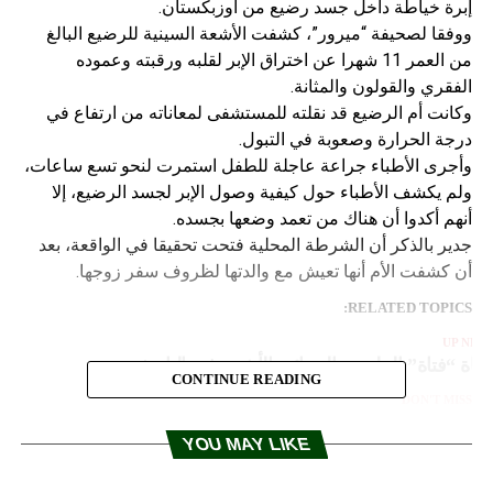
إبرة خياطة داخل جسد رضيع من أوزبكستان.
ووفقا لصحيفة “ميرور”، كشفت الأشعة السينية للرضيع البالغ
من العمر 11 شهرا عن اختراق الإبر لقلبه ورقبته وعموده
الفقري والقولون والمثانة.
وكانت أم الرضيع قد نقلته للمستشفى لمعاناته من ارتفاع في
درجة الحرارة وصعوبة في التبول.
وأجرى الأطباء جراعة عاجلة للطفل استمرت لنحو تسع ساعات،
ولم يكشف الأطباء حول كيفية وصول الإبر لجسد الرضيع، إلا
أنهم أكدوا أن هناك من تعمد وضعها بجسده.
جدير بالذكر أن الشرطة المحلية فتحت تحقيقا في الواقعة، بعد
أن كشفت الأم أنها تعيش مع والدتها لظروف سفر زوجها.
RELATED TOPICS:
UP NEX
فاة “فتاة” الملصق النسائي الأشهر في التاريخ
CONTINUE READING
DON'T MISS
ثورة بركان.. في منتجع تزلج
YOU MAY LIKE