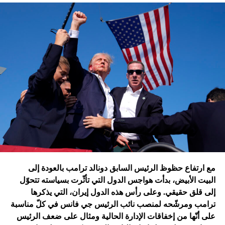
تقُم بمثله غارات التحالف الدولي؟ أم هي تدمير الطائرات
الإسرائيلية للمرّة الأولى مستودعاً لصواريخ الحزب في عمق
الجنوب في عدلون في قضاء الزهراني؟
ترامب الذي أكّد أنّه سينهي الحروب
التي اندلعت في عهد بايدن، قد
يضغط على إسرائيل لوقف الحرب
في غزة
إدارة بايدن ونهاية منظومة.. وانتقام نتنياهو
في اعتقاد متابعين عن كثب للداخل الأميركي أنّ انسحاب بايدن
مع ارتفاع حظوظ الرئيس السابق دونالد ترامب بالعودة إلى
فتح باباً كبيراً على تحوّلات جذرية في السياسة الأميركية وتعاطي
البيت الأبيض، بدأت هواجس الدول التي تأثّرت بسياسته تتحوّل
إسرائيل معها، أبرزها:
إلى قلق حقيقي. وعلى رأس هذه الدول إيران، التي يذكرها
ترامب ومرشّحه لمنصب نائب الرئيس جي فانس في كلّ مناسبة
على أنّها من إخفاقات الإدارة الحالية ومثال على ضعف الرئيس