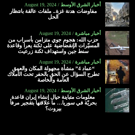
أخبار الشرق الأوسط
August 19, 2024
مفاوضات هدنة غزة.. ملفات عالقة بانتظار
الحل
أخبار مباشرة
August 19, 2024
حزب الله: هجوم جوي متزامن بأسراب من
المسيّرات الإنقضاضية على ثكنة يعرا وقاعدة
سنط جين واستهداف ثكنة زرعيت
أخبار مباشرة
August 19, 2024
“عماد 4” منشأة مجهولة المكان والعمق
تطرح السؤال عن الحق بالحفر تحت الأملاك
العامة والخاصة
أخبار الشرق الأوسط
August 19, 2024
معلومات متباينة حيال إنشاء إيران قاعدة
بحريّة في سوريا… ما علاقتها بتفجير مرفأ
بيروت؟