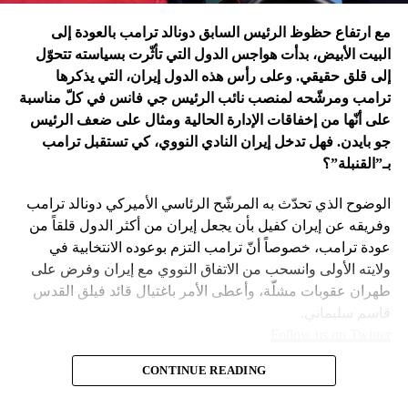
في اعتقاد متابعين عن كثب للداخل الأميركي أنّ انسحاب بايدن
مع ارتفاع حظوظ الرئيس السابق دونالد ترامب بالعودة إلى
فتح باباً كبيراً على تحوّلات جذرية في السياسة الأميركية وتعاطي
البيت الأبيض، بدأت هواجس الدول التي تأثّرت بسياسته تتحوّل
إسرائيل معها، أبرزها:
إلى قلق حقيقي. وعلى رأس هذه الدول إيران، التي يذكرها
ترامب ومرشّحه لمنصب نائب الرئيس جي فانس في كلّ مناسبة
على أنّها من إخفاقات الإدارة الحالية ومثال على ضعف الرئيس
جو بايدن. فهل تدخل إيران النادي النووي، كي تستقبل ترامب
بـ”القنبلة”؟
الوضوح الذي تحدّث به المرشّح الرئاسي الأميركي دونالد ترامب
وفريقه عن إيران كفيل بأن يجعل إيران من أكثر الدول قلقاً من
عودة ترامب، خصوصاً أنّ ترامب التزم بوعوده الانتخابية في
ولايته الأولى وانسحب من الاتفاق النووي مع إيران وفرض على
طهران عقوبات مشلّة، وأعطى الأمر باغتيال قائد فيلق القدس
قاسم سليماني.
Follow us on Twitter
– نهاية عهد منظومة حوله آمنت بإمكان الاتفاق مع إيران. وهي
CONTINUE READING
مع ارتفاع حظوظ الرئيس السابق
امتداد لعهد باراك أوباما واتفاقه مع طهران على الملف النووي
في 2015.