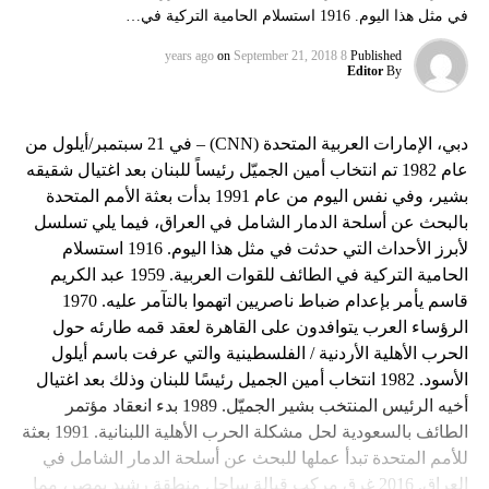
في مثل هذا اليوم. 1916 استسلام الحامية التركية في…
on
September 21, 2018
8 years ago
Published
Editor
By
دبي، الإمارات العربية المتحدة (CNN) – في 21 سبتمبر/أيلول من
عام 1982 تم انتخاب أمين الجميّل رئيساً للبنان بعد اغتيال شقيقه
بشير، وفي نفس اليوم من عام 1991 بدأت بعثة الأمم المتحدة
بالبحث عن أسلحة الدمار الشامل في العراق، فيما يلي تسلسل
لأبرز الأحداث التي حدثت في مثل هذا اليوم. 1916 استسلام
الحامية التركية في الطائف للقوات العربية. 1959 عبد الكريم
قاسم يأمر بإعدام ضباط ناصريين اتهموا بالتآمر عليه. 1970
الرؤساء العرب يتوافدون على القاهرة لعقد قمه طارئه حول
الحرب الأهلية الأردنية / الفلسطينية والتي عرفت باسم أيلول
الأسود. 1982 انتخاب أمين الجميل رئيسًا للبنان وذلك بعد اغتيال
أخيه الرئيس المنتخب بشير الجميّل. 1989 بدء انعقاد مؤتمر
الطائف بالسعودية لحل مشكلة الحرب الأهلية اللبنانية. 1991 بعثة
للأمم المتحدة تبدأ عملها للبحث عن أسلحة الدمار الشامل في
العراق. 2016 غرق مركب قبالة ساحل منطقة رشيد بمصر، مما