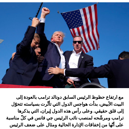
تقُم بمثله غارات التحالف الدولي؟ أم هي تدمير الطائرات
الإسرائيلية للمرّة الأولى مستودعاً لصواريخ الحزب في عمق
الجنوب في عدلون في قضاء الزهراني؟
ترامب الذي أكّد أنّه سينهي الحروب
التي اندلعت في عهد بايدن، قد
يضغط على إسرائيل لوقف الحرب
في غزة
إدارة بايدن ونهاية منظومة.. وانتقام نتنياهو
في اعتقاد متابعين عن كثب للداخل الأميركي أنّ انسحاب بايدن
مع ارتفاع حظوظ الرئيس السابق دونالد ترامب بالعودة إلى
فتح باباً كبيراً على تحوّلات جذرية في السياسة الأميركية وتعاطي
البيت الأبيض، بدأت هواجس الدول التي تأثّرت بسياسته تتحوّل
إسرائيل معها، أبرزها:
إلى قلق حقيقي. وعلى رأس هذه الدول إيران، التي يذكرها
ترامب ومرشّحه لمنصب نائب الرئيس جي فانس في كلّ مناسبة
على أنّها من إخفاقات الإدارة الحالية ومثال على ضعف الرئيس