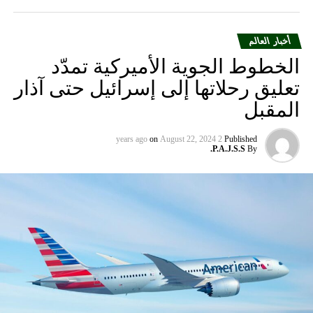
DON'T MISS
تنفيذ حكم بالإعدام و”توصية نادرة” تنقذ آخر
أخبار العالم
الخطوط الجوية الأميركية تمدّد
تعليق رحلاتها إلى إسرائيل حتى آذار
المقبل
on
August 22, 2024
2 years ago
Published
P.A.J.S.S.
By