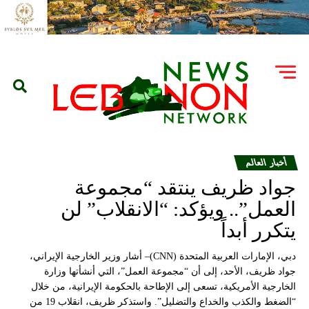
أخبار العالم
جواد ظريف ينتقد “مجموعة
العمل”.. ويؤكد: “الانقلاب” لن
يتكرر أبداً
دبي، الإمارات العربية المتحدة (CNN)– أشار وزير الخارجية الإيراني،
جواد ظريف، الأحد، إلى أن “مجموعة العمل”، التي أنشأتها وزارة
الخارجية الأمريكية، تسعى إلى الإطاحة بالحكومة الإيرانية، من خلال
“الضغط والكذب والخداع والتضليل”. واستذكر ظريف، انقلاب 19 من