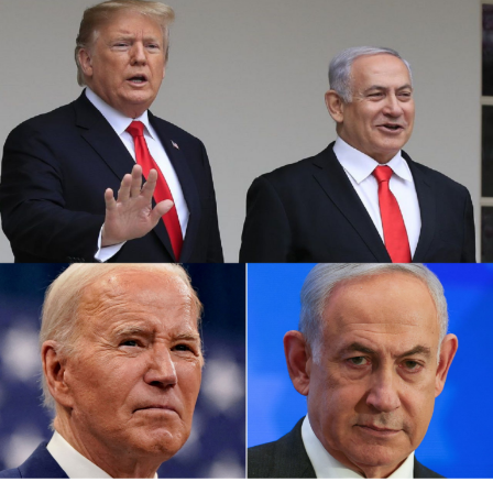
أشعل فتيل الحرب.
كما أوقفت عدة شركات طيران دولية أخرى رحلاتها من وإلى
إسرائيل ولبنان والأردن والعراق وإيران، على خلفية تصاعد التوتر
في المنطقة، بعد مقتل رئيس المكتب السياسي لحماس في
طهران، ومقتل مسؤول عسكري بارز في الحزب بغارة إسرائيلية
على بيروت أواخر تموز الماضي.
وأعلنت شركة لوفتهانزا الألمانية، الاثنين الماضي، أنها ستوقف
جميع رحلاتها إلى إسرائيل وعمان وبيروت وطهران وأربيل في
العراق حتى يوم الاثنين المقبل بناء على “تحليل أمني حالي”.
وفي نيسان الماضي أغلقت إسرائيل مجالها الجوي لمدة سبع
ساعات، بسبب الهجوم المكثف بالطائرات المسيرة والصواريخ
الذي شنته إيران على إسرائيل، ردا على غارة إسرائيلية على
سفارة طهران في دمشق قتل فيها 16 شخصًا منهم مسؤول
إيراني كبير في فيلق القدس.
وتسود حالة من التوترات الأمنية في إسرائيل بعد أن أعلنت