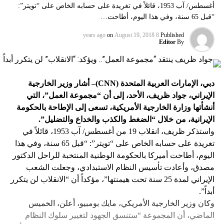
أغسطس/ آب 1953، قائلاً في تغريدة على حسابه الخاص على “تويتر”:
“قبل 65 سنة، وفي هذا اليوم، أطاحت…
on
August 19, 2018
8 years ago
Published
Editor
By
دبي، الإمارات العربية المتحدة (CNN)– أشار وزير الخارجية
الإيراني، جواد ظريف، الأحد، إلى أن “مجموعة العمل”، التي
أنشأتها وزارة الخارجية الأمريكية، تسعى إلى الإطاحة بالحكومة
الإيرانية، من خلال “الضغط والكذب والخداع والتضليل”.
واستذكر ظريف، انقلاب 19 من أغسطس/ آب 1953، قائلاً في
تغريدة على حسابه الخاص على “تويتر”: “قبل 65 سنة، وفي هذا
اليوم، أطاحت أميركا بالحكومة الوطنية المنتخبة للراحل الدكتور
مصدق، وأعادت تأسيس النظام الاستبدادي، وجعلت الشعب
الإيراني لمدة 25 سنة تحت هيمنتها”، مؤكداً أن “الانقلاب لن يتكرر
أبداً”.
وكان وزير الخارجية الأمريكي، مايك بومبيو، أعلن، الخميس
الماضي، أن المجموعة “ستنسق الجهود لتغيير سلوك النظام