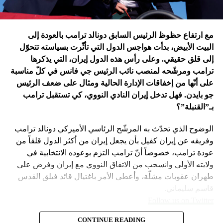
إدارة بايدن ونهاية منظومة.. وانتقام نتنياهو
في اعتقاد متابعين عن كثب للداخل الأميركي أنّ انسحاب بايدن
مع ارتفاع حظوظ الرئيس السابق دونالد ترامب بالعودة إلى
فتح باباً كبيراً على تحوّلات جذرية في السياسة الأميركية وتعاطي
البيت الأبيض، بدأت هواجس الدول التي تأثّرت بسياسته تتحوّل
إسرائيل معها، أبرزها:
إلى قلق حقيقي. وعلى رأس هذه الدول إيران، التي يذكرها
ترامب ومرشّحه لمنصب نائب الرئيس جي فانس في كلّ مناسبة
على أنّها من إخفاقات الإدارة الحالية ومثال على ضعف الرئيس
جو بايدن. فهل تدخل إيران النادي النووي، كي تستقبل ترامب
بـ”القنبلة”؟
الوضوح الذي تحدّث به المرشّح الرئاسي الأميركي دونالد ترامب
وفريقه عن إيران كفيل بأن يجعل إيران من أكثر الدول قلقاً من
عودة ترامب، خصوصاً أنّ ترامب التزم بوعوده الانتخابية في
ولايته الأولى وانسحب من الاتفاق النووي مع إيران وفرض على
طهران عقوبات مشلّة، وأعطى الأمر باغتيال قائد فيلق القدس
قاسم سليماني.
Follow us on Twitter
– نهاية عهد منظومة حوله آمنت بإمكان الاتفاق مع إيران. وهي
CONTINUE READING