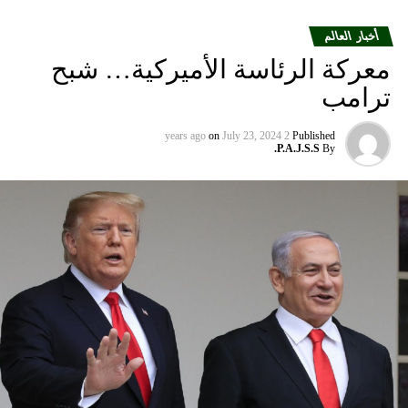
الطيران الشريكة لمساعدة العملاء المسافرين بين إسرائيل
والمدن الأوروبية التي تقدم خدماتها إلى الولايات المتحدة”.
أخبار العالم
معركة الرئاسة الأميركية… شبح
ومددت شركة دلتا إيرلاينز تعليق رحلاتها إلى إسرائيل حتى 30
ترامب
أيلول المقبل من 31 آب الحالي. كما أوقفت شركة يونايتد إيرلاينز
خدماتها إلى أجل غير مسمى.
on
July 23, 2024
2 years ago
Published
P.A.J.S.S.
By
وتوقفت شركات الطيران الثلاث عن الطيران إلى إسرائيل بعد
وقت قصير من هجوم حماس في السابع من تشرين الأول الذي
أشعل فتيل الحرب.
كما أوقفت عدة شركات طيران دولية أخرى رحلاتها من وإلى
إسرائيل ولبنان والأردن والعراق وإيران، على خلفية تصاعد التوتر
في المنطقة، بعد مقتل رئيس المكتب السياسي لحماس في
طهران، ومقتل مسؤول عسكري بارز في الحزب بغارة إسرائيلية
على بيروت أواخر تموز الماضي.
وأعلنت شركة لوفتهانزا الألمانية، الاثنين الماضي، أنها ستوقف
جميع رحلاتها إلى إسرائيل وعمان وبيروت وطهران وأربيل في