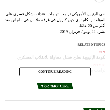
نفى الرئيس الأمريكي ترامب اتهامات اعتدائه بشكل قسري على
المؤلفة والكاتبة إي جين كارول في غرفة ملابس في مانهاتن منذ
أكثر من 20 عامًا.
نشر ، 22 يونيو / حزيران 2019
RELATED TOPICS:
UP NEX
لحكومة الإثيوبية تعلن فشل محاولة للانقلاب العسكري
DON'T MISS
ترامب يعتزم ترشيح مارك إسبير وزيرا للدفاع
CONTINUE READING
YOU MAY LIKE