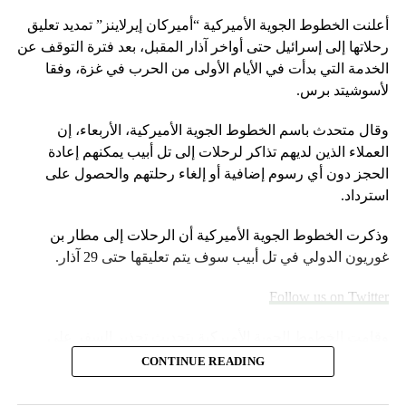
أعلنت الخطوط الجوية الأميركية “أميركان إيرلاينز” تمديد تعليق
رحلاتها إلى إسرائيل حتى أواخر آذار المقبل، بعد فترة التوقف عن
الخدمة التي بدأت في الأيام الأولى من الحرب في غزة، وفقا
لأسوشيتد برس.
وقال متحدث باسم الخطوط الجوية الأميركية، الأربعاء، إن
العملاء الذين لديهم تذاكر لرحلات إلى تل أبيب يمكنهم إعادة
الحجز دون أي رسوم إضافية أو إلغاء رحلتهم والحصول على
استرداد.
وذكرت الخطوط الجوية الأميركية أن الرحلات إلى مطار بن
غوريون الدولي في تل أبيب سوف يتم تعليقها حتى 29 آذار.
Follow us on Twitter
وقامت الخطوط الجوية الأميركية بتحديث تحذير السفر على
موقعها الإلكتروني خلال عطلة نهاية الأسبوع.
CONTINUE READING
وأضاف المتحدث “سنواصل العمل بشكل وثيق مع شركات