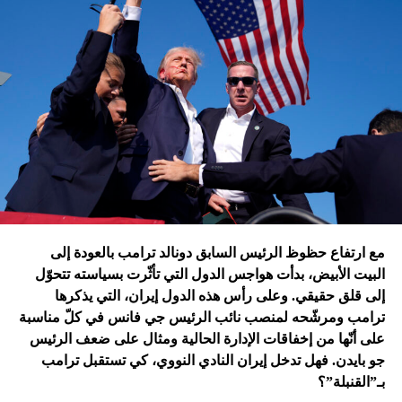
الجنوب في عدلون في قضاء الزهراني؟
ترامب الذي أكّد أنّه سينهي الحروب
التي اندلعت في عهد بايدن، قد
يضغط على إسرائيل لوقف الحرب
في غزة
إدارة بايدن ونهاية منظومة.. وانتقام نتنياهو
في اعتقاد متابعين عن كثب للداخل الأميركي أنّ انسحاب بايدن
مع ارتفاع حظوظ الرئيس السابق دونالد ترامب بالعودة إلى
فتح باباً كبيراً على تحوّلات جذرية في السياسة الأميركية وتعاطي
البيت الأبيض، بدأت هواجس الدول التي تأثّرت بسياسته تتحوّل
إسرائيل معها، أبرزها:
إلى قلق حقيقي. وعلى رأس هذه الدول إيران، التي يذكرها
ترامب ومرشّحه لمنصب نائب الرئيس جي فانس في كلّ مناسبة
على أنّها من إخفاقات الإدارة الحالية ومثال على ضعف الرئيس
جو بايدن. فهل تدخل إيران النادي النووي، كي تستقبل ترامب
بـ”القنبلة”؟