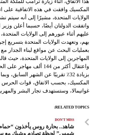
هذا الاتفاق، أثناء زيارة ترامب للملكة ا
المكسيك وافقت في هذه الاتفاقية على ات
الولايات المتحدة، مشيرًا إلى أنه سيتم نش
واتفقت الدولتان أيضًا، حسبما أعلن وزير
عليهم أثناء عبورهم إلى الولايات المتحد
بهم، وتعهدت الولايات المتحدة بتسريع إجر
بعمليات البحث عن مواقع لبناء الجدار م
المهاجرين إلى الولايات المتحدة، حيث قا
واعتقال أكثر من 144 ألف 
بزيادة 32٪ تقريبًا عن الشهر الساب
المكسيك، بحسب الاتفاق، قوات الحرس الوط
غواتيمالا، وستستهدف تجار البشر والمهربي
RELATED TOPICS:
DON'T MISS
شاهد.. بحارة روس يأخذون “حمام
شمس” لحظة تصادم وشيك مع سف