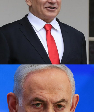
وتسود حالة من التوترات الأمنية في إسرائيل بع
فؤاد شكر في غارة جوية على مبنى في ضاحية بي
الأربعاء.
وبعدها بساعات أعلنت “حماس” اغتيال إسرائيل 
استهدفت مقر إقامته في طهران التي وصلها لل
مسعود بزشكيان.
ومنذ 8 تشرين الأول تتبادل فصائل لبنانية 
قصفا يوميا عبر “الخط الأزرق” الفاصل، أسفر 
آلاف مفقود.