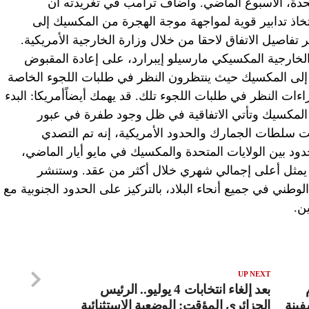
لمتحدة، الأسبوع الماضي. وأضاف ترامب في تغريدته أن
خاذ تدابير قوية لمواجهة موجة الهجرة من المكسيك إلى
ر تفاصيل الاتفاق لاحقا من خلال وزارة الخارجية الأمريكية.
 الخارجية المكسيكي مارسيلو إيبرارد، على إعادة المقبوض
ة، إلى المكسيك حيث ينتظرون النظر في طلبات اللجوء الخاصة
اءات النظر في طلبات اللجوء تلك. قد يهمك أيضاًأمريكا: البدء
ع المكسيك وتأتي الاتفاقية في ظل وجود طفرة في عبور
لت سلطات الجمارك والحدود الأمريكية، إنه تم التصدي
مهاجر على الحدود بين الولايات المتحدة والمكسيك في مايو أيار الماضي،
ق، وبما يمثل أعلى إجمالي شهري خلال أكثر من عقد. وستنشر
ني في جميع أنحاء البلاد، بالتركيز على الحدود الجنوبية مع
ن.
UP NEXT
بعد إلغاء انتخابات 4 يوليو.. الرئيس
ينة
الجزائري المؤقت: الوضعية الاستثنائية