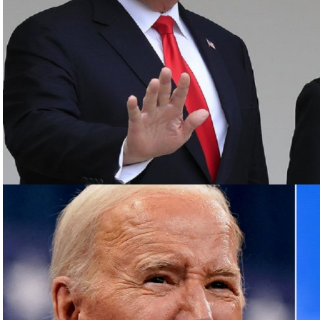
د أن أعلنت اغتيال القائد العسكري البارز بـ”الحزب”
روت الجنوبية، قبل أن يعلن الحزب اغتياله مساء
رئيس مكتبها السياسي إسماعيل هنية بغارة إسرائيلية
مشاركة في حفل تنصيب الرئيس الإيراني الجديد
وفلسطينية في لبنان، أبرزها “الحزب”، مع الجيش الإسرائيلي
عن مئات القتلى والجرحى معظمهم في الجانب اللبناني.
وترهن الفصائل وقف القصف بإنهاء إسرائيل حربا تشنها بدعم أميركي على قطاع غزة منذ 7 تشرين
الأول، ما خلّف أكثر من 130 ألف قتيل وجريح فلسطينيين، معظمهم أطفال ونساء، وما يزيد على 10