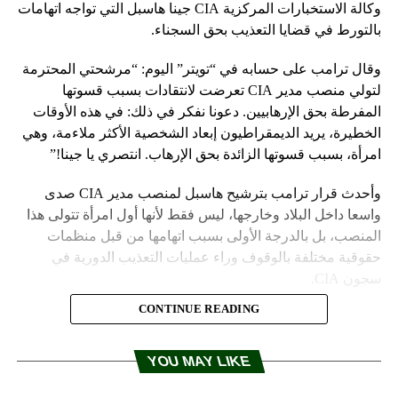
وكالة الاستخبارات المركزية CIA جينا هاسبل التي تواجه اتهامات
بالتورط في قضايا التعذيب بحق السجناء.
وقال ترامب على حسابه في “تويتر” اليوم: “مرشحتي المحترمة
لتولي منصب مدير CIA تعرضت لانتقادات بسبب قسوتها
المفرطة بحق الإرهابيين. دعونا نفكر في ذلك: في هذه الأوقات
الخطيرة، يريد الديمقراطيون إبعاد الشخصية الأكثر ملاءمة، وهي
امرأة، بسبب قسوتها الزائدة بحق الإرهاب. انتصري يا جينا!”
وأحدث قرار ترامب بترشيح هاسبل لمنصب مدير CIA صدى
واسعا داخل البلاد وخارجها، ليس فقط لأنها أول امرأة تتولى هذا
المنصب، بل بالدرجة الأولى بسبب اتهامها من قبل منظمات
حقوقية مختلفة بالوقوف وراء عمليات التعذيب الدورية في
سجون CIA.
CONTINUE READING
U.S. Central Intelligence Agency (CIA) director nominee Gina Haspel
smiles after greeting President Donald Trump after Secretary of State Mike
YOU MAY LIKE
Pompeo’s ceremonial swearing-in at the State Department in Washington,
U.S. May 2, 2018. REUTERS/Jonathan Ernst