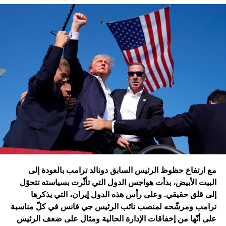
تقُم بمثله غارات التحالف الدولي؟ أم هي تدمير الطائرات
الإسرائيلية للمرّة الأولى مستودعاً لصواريخ الحزب في عمق
الجنوب في عدلون في قضاء الزهراني؟
ترامب الذي أكّد أنّه سينهي الحروب
التي اندلعت في عهد بايدن، قد
يضغط على إسرائيل لوقف الحرب
في غزة
إدارة بايدن ونهاية منظومة.. وانتقام نتنياهو
في اعتقاد متابعين عن كثب للداخل الأميركي أنّ انسحاب بايدن
مع ارتفاع حظوظ الرئيس السابق دونالد ترامب بالعودة إلى
فتح باباً كبيراً على تحوّلات جذرية في السياسة الأميركية وتعاطي
البيت الأبيض، بدأت هواجس الدول التي تأثّرت بسياسته تتحوّل
إسرائيل معها، أبرزها:
إلى قلق حقيقي. وعلى رأس هذه الدول إيران، التي يذكرها
ترامب ومرشّحه لمنصب نائب الرئيس جي فانس في كلّ مناسبة
على أنّها من إخفاقات الإدارة الحالية ومثال على ضعف الرئيس