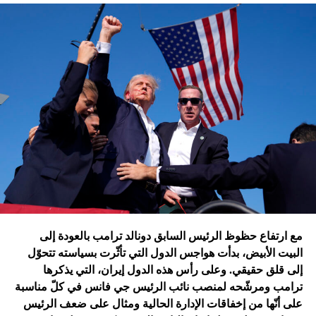
تقُم بمثله غارات التحالف الدولي؟ أم هي تدمير الطائرات
الإسرائيلية للمرّة الأولى مستودعاً لصواريخ الحزب في عمق
الجنوب في عدلون في قضاء الزهراني؟
ترامب الذي أكّد أنّه سينهي الحروب
التي اندلعت في عهد بايدن، قد
يضغط على إسرائيل لوقف الحرب
في غزة
إدارة بايدن ونهاية منظومة.. وانتقام نتنياهو
في اعتقاد متابعين عن كثب للداخل الأميركي أنّ انسحاب بايدن
مع ارتفاع حظوظ الرئيس السابق دونالد ترامب بالعودة إلى
فتح باباً كبيراً على تحوّلات جذرية في السياسة الأميركية وتعاطي
البيت الأبيض، بدأت هواجس الدول التي تأثّرت بسياسته تتحوّل
إسرائيل معها، أبرزها:
إلى قلق حقيقي. وعلى رأس هذه الدول إيران، التي يذكرها
ترامب ومرشّحه لمنصب نائب الرئيس جي فانس في كلّ مناسبة
على أنّها من إخفاقات الإدارة الحالية ومثال على ضعف الرئيس