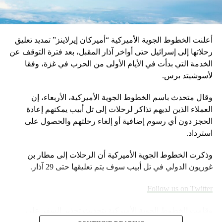
ولدى وصوله إلى سدة الحكم حاول ترامب إعادة نوع العلاقات
التي كان يقيمها الرؤساء مع الشرطة الفدرالية إلى عهدها
السابق.
أعلنت الخطوط الجوية الأميركية “أميركان إيرلاينز” تمديد تعليق
وأقال ترامب مدير المكتب الفدرالي كومي، عقب رفض الأخير
رحلاتها إلى إسرائيل حتى أواخر آذار المقبل، بعد فترة التوقف عن
إثبات ولائه وإغلاق ملف الاتصالات المزعومة.
الخدمة التي بدأت في الأيام الأولى من الحرب في غزة، وفقا
لأسوشيتد برس.
المصدر: أ ف ب
وقال متحدث باسم الخطوط الجوية الأميركية، الأربعاء، إن
العملاء الذين لديهم تذاكر لرحلات إلى تل أبيب يمكنهم إعادة
RELATED TOPICS:
الحجز دون أي رسوم إضافية أو إلغاء رحلتهم والحصول على
UP NEX
استرداد.
ين اختيار مساراتها وتجنب الاصطدام.. كيف تحلق الطائرات
ي السماء؟
وذكرت الخطوط الجوية الأميركية أن الرحلات إلى مطار بن
DON'T MISS
غوريون الدولي في تل أبيب سوف يتم تعليقها حتى 29 آذار.
الصين ترسل طائرات حربية لتحذير سفن أمريكية
Follow us on Twitter
وقامت الخطوط الجوية الأميركية بتحديث تحذير السفر على