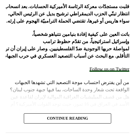
اغتيال القائد العسكري البارز بـ”الحزب” فؤاد شكر في غارة
قلبت
مستجدّات
معركة
الرئاسة
الأميركية
الحسابات
.
بعد
انسحاب
جو
جوية على مبنى في ضاحية بيروت الجنوبية، قبل أن يعلن الحزب
انتظار تبنّي الحزب الديمقراطي ترشيح بديل عن الرئيس الحالي،
اغتياله مساء الأربعاء.
سواء هاريس أو غيرها، تقتضي الحملة الترامبيّة الهجوم على
إرثه.
وبعدها بساعات أعلنت “حماس” اغتيال إسرائيل رئيس مكتبها
باتت
العين
على
كيفية
إفادة
بنيامين
نتنياهو
شخصياً،
السياسي إسماعيل هنية بغارة إسرائيلية استهدفت مقر إقامته
وإسرائيل
استراتيجياً،
من
تقدّم
حظوظ
ترامب
في طهران التي وصلها للمشاركة في حفل تنصيب الرئيس
لمواصلة
حربها
الوجودية
ضدّ
الفلسطينيين
.
وصار
على
إيران
أن
تراجع
الإيراني الجديد مسعود بزشكيان.
التأقلم.
مع
البحث
عن
أسباب
التصعيد
العسكري
في
حرب
الجبهات
ا
ومنذ 8 تشرين الأول تتبادل فصائل لبنانية وفلسطينية في لبنان،
Follow us on Twitter
أبرزها “الحزب”، مع الجيش الإسرائيلي قصفا يوميا عبر “الخط
الأزرق” الفاصل، أسفر عن مئات القتلى والجرحى معظمهم في
من أين يفترض احتساب موجة التصعيد التي تشهدها الجبهات
الجانب اللبناني.
الواقعة تحت شعار وحدة الساحات، بما فيها جبهة جنوب لبنان؟
هل من قصف الميليشيات العراقية الموالية لإيران لقاعدة عين
وترهن الفصائل وقف القصف بإنهاء إسرائيل حربا تشنها بدعم
الأسد في العراق في 16 تموز، حيث توجد القوات الأميركية؟ أم
أميركي على قطاع غزة منذ 7 تشرين الأول، ما خلّف أكثر من
من اغتيال مسيّرة إسرائيلية رجل الأعمال السوري الناشط
130 ألف قتيل وجريح فلسطينيين، معظمهم أطفال ونساء، وما
لمصلحة بشار الأسد وإيران ماليّاً واقتصادياً، براء قاطرجي في 15
CONTINUE READING
يزيد على 10 آلاف مفقود.
الجاري؟