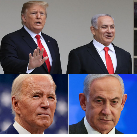
أشعل فتيل الحرب.
كما أوقفت عدة شركات طيران دولية أخرى رحلاتها من وإلى
إسرائيل ولبنان والأردن والعراق وإيران، على خلفية تصاعد التوتر
في المنطقة، بعد مقتل رئيس المكتب السياسي لحماس في
طهران، ومقتل مسؤول عسكري بارز في الحزب بغارة إسرائيلية
على بيروت أواخر تموز الماضي.
وأعلنت شركة لوفتهانزا الألمانية، الاثنين الماضي، أنها ستوقف
جميع رحلاتها إلى إسرائيل وعمان وبيروت وطهران وأربيل في
العراق حتى يوم الاثنين المقبل بناء على “تحليل أمني حالي”.
وفي نيسان الماضي أغلقت إسرائيل مجالها الجوي لمدة سبع
ساعات، بسبب الهجوم المكثف بالطائرات المسيرة والصواريخ
الذي شنته إيران على إسرائيل، ردا على غارة إسرائيلية على
سفارة طهران في دمشق قتل فيها 16 شخصًا منهم مسؤول
إيراني كبير في فيلق القدس.
وتسود حالة من التوترات الأمنية في إسرائيل بعد أن أعلنت