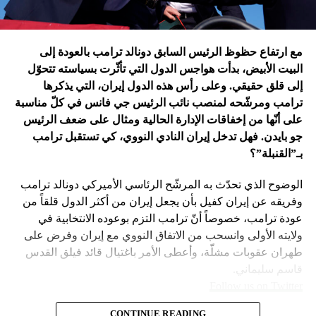
إدارة بايدن ونهاية منظومة.. وانتقام نتنياهو
في اعتقاد متابعين عن كثب للداخل الأميركي أنّ انسحاب بايدن
مع ارتفاع حظوظ الرئيس السابق دونالد ترامب بالعودة إلى
فتح باباً كبيراً على تحوّلات جذرية في السياسة الأميركية وتعاطي
البيت الأبيض، بدأت هواجس الدول التي تأثّرت بسياسته تتحوّل
إسرائيل معها، أبرزها:
إلى قلق حقيقي. وعلى رأس هذه الدول إيران، التي يذكرها
ترامب ومرشّحه لمنصب نائب الرئيس جي فانس في كلّ مناسبة
على أنّها من إخفاقات الإدارة الحالية ومثال على ضعف الرئيس
جو بايدن. فهل تدخل إيران النادي النووي، كي تستقبل ترامب
بـ”القنبلة”؟
الوضوح الذي تحدّث به المرشّح الرئاسي الأميركي دونالد ترامب
وفريقه عن إيران كفيل بأن يجعل إيران من أكثر الدول قلقاً من
عودة ترامب، خصوصاً أنّ ترامب التزم بوعوده الانتخابية في
ولايته الأولى وانسحب من الاتفاق النووي مع إيران وفرض على
طهران عقوبات مشلّة، وأعطى الأمر باغتيال قائد فيلق القدس
قاسم سليماني.
Follow us on Twitter
– نهاية عهد منظومة حوله آمنت بإمكان الاتفاق مع إيران. وهي
CONTINUE READING