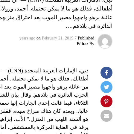
أطفالك، فذلك هو ما لا يمكن تحتمله. أحمد، ورولا،
عائلة برهو واجهوا مصير الموت بعد احتراق منزلهم
الدائرة في بلادهم.…
on
February 21, 2019
7 years ago
Published
Editor
By
أطفالك، فذلك هو ما لا يمكن تحتمله. أحمد
من عائلة برهو واجهوا مصير الموت بعد احت
الحرب الدائرة في بلادهم. وقال بيان للش
الثلاثاء، فيما قالت إحدى الجارات إنها
عاليا.. وبعده كان هناك صراخ سيدة. فقف
هو ألسنة اللهب من المنزل.” الأب، إبراهيم
يرقد في العناية المركزة بالمستشفى. أم