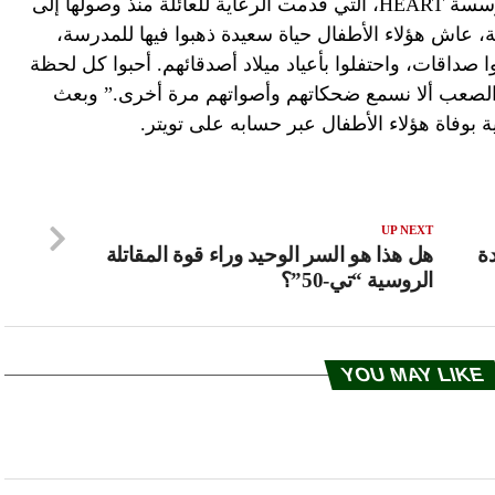
إلا أن حالتها النفسية صعبة جدا. وكتبت مؤسسة HEART، التي قدمت الرعاية للعائلة منذ وصولها إلى
 الماضية، عاش هؤلاء الأطفال حياة سعيدة ذهبوا فيها للمدرسة،
ا صداقات، واحتفلوا بأعياد ميلاد أصدقائهم. أحبوا كل لحظة
لصعب ألا نسمع ضحكاتهم وأصواتهم مرة أخرى.” وبعث
ة بوفاة هؤلاء الأطفال عبر حسابه على تويتر.
UP NEXT
ة
هل هذا هو السر الوحيد وراء قوة المقاتلة
الروسية “تي-50”؟
YOU MAY LIKE