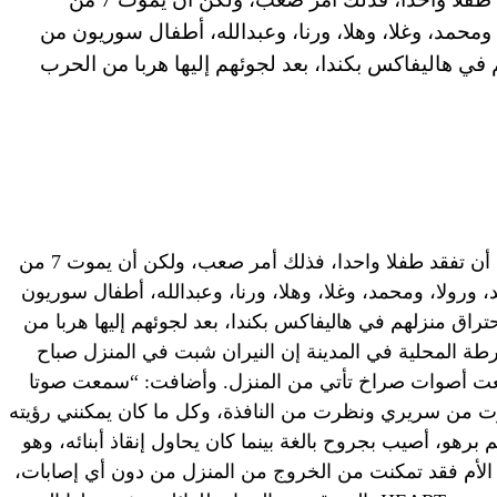
 ومحمد، وغلا، وهلا، ورنا، وعبدالله، أطفال سوريون من
 في هاليفاكس بكندا، بعد لجوئهم إليها هربا من الحرب
دبي، الإمارات العربية المتحدة (CNN) — أن تفقد طفلا واحدا، فذلك أمر صعب، ولكن أن يموت 7 من
، ورولا، ومحمد، وغلا، وهلا، ورنا، وعبدالله، أطفال سوريون
راق منزلهم في هاليفاكس بكندا، بعد لجوئهم إليها هربا من
رطة المحلية في المدينة إن النيران شبت في المنزل صباح
 سمعت أصوات صراخ تأتي من المنزل. وأضافت: “سمعت صوتا
زت من سريري ونظرت من النافذة، وكل ما كان يمكنني رؤيته
 برهو، أصيب بجروح بالغة بينما كان يحاول إنقاذ أبنائه، وهو
ا الأم فقد تمكنت من الخروج من المنزل من دون أي إصابات،