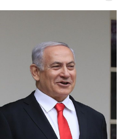
على خلفية تصاعد التوتر في المنطقة، بعد م
مسؤول عسكري بارز في الحزب بغارة إسرائيلي
وأعلنت شركة لوفتهانزا الألمانية، الاثنين الما
وبيروت وطهران وأربيل في العراق حتى يوم الاث
وفي نيسان الماضي أغلقت إسرائيل مجالها الج
المسيرة والصواريخ الذي شنته إيران على إسرا
دمشق قتل فيها 16 شخصًا منهم مسؤول إيراني كبير في فيلق القدس.
وتسود حالة من التوترات الأمنية في إسرائيل بع
فؤاد شكر في غارة جوية على مبنى في ضاحية بي
الأربعاء.
وبعدها بساعات أعلنت “حماس” اغتيال إسرائيل 
استهدفت مقر إقامته في طهران التي وصلها لل
مسعود بزشكيان.