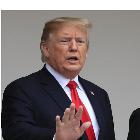
قتل رئيس المكتب السياسي لحماس في طهران، ومقتل
ة على بيروت أواخر تموز الماضي.
ضي، أنها ستوقف جميع رحلاتها إلى إسرائيل وعمان
نين المقبل بناء على “تحليل أمني حالي”.
وي لمدة سبع ساعات، بسبب الهجوم المكثف بالطائرات
ئيل، ردا على غارة إسرائيلية على سفارة طهران في
د أن أعلنت اغتيال القائد العسكري البارز بـ”الحزب”
روت الجنوبية، قبل أن يعلن الحزب اغتياله مساء
رئيس مكتبها السياسي إسماعيل هنية بغارة إسرائيلية
مشاركة في حفل تنصيب الرئيس الإيراني الجديد