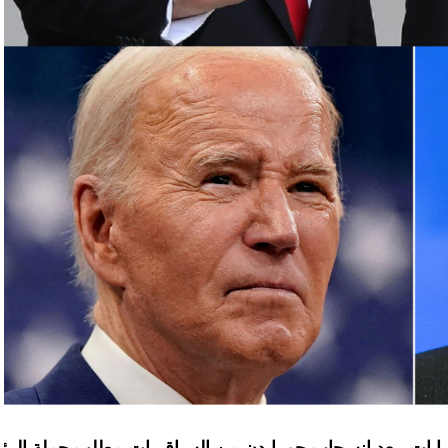
وفلسطينية في لبنان، أبرزها “الحزب”، مع الجيش الإسرائيلي
عن مئات القتلى والجرحى معظمهم في الجانب اللبناني.
وترهن الفصائل وقف القصف بإنهاء إسرائيل حربا تشنها بدعم أميركي على قطاع غزة منذ 7 تشرين
الأول، ما خلّف أكثر من 130 ألف قتيل وجريح فلسطينيين، معظمهم أطفال ونساء، وما يزيد على 10