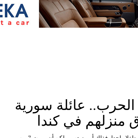
الحرب.. عائلة سورية
دبي، الإمارات العربية المتحدة (CNN) — أن تفقد طفلا واحدا، فذلك أمر صعب، ولكن أن يموت 7 من