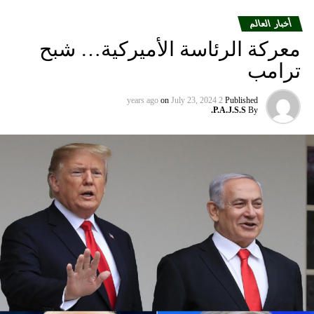
الطيران الشريكة لمساعدة العملاء المسافرين بين إسرائيل
والمدن الأوروبية التي تقدم خدماتها إلى الولايات المتحدة”.
أخبار العالم
معركة الرئاسة الأميركية… شبح
ومددت شركة دلتا إيرلاينز تعليق رحلاتها إلى إسرائيل حتى 30
ترامب
أيلول المقبل من 31 آب الحالي. كما أوقفت شركة يونايتد إيرلاينز
خدماتها إلى أجل غير مسمى.
on
July 23, 2024
2 years ago
Published
P.A.J.S.S.
By
وتوقفت شركات الطيران الثلاث عن الطيران إلى إسرائيل بعد
وقت قصير من هجوم حماس في السابع من تشرين الأول الذي
أشعل فتيل الحرب.
كما أوقفت عدة شركات طيران دولية أخرى رحلاتها من وإلى
إسرائيل ولبنان والأردن والعراق وإيران، على خلفية تصاعد التوتر
في المنطقة، بعد مقتل رئيس المكتب السياسي لحماس في
طهران، ومقتل مسؤول عسكري بارز في الحزب بغارة إسرائيلية
على بيروت أواخر تموز الماضي.
وأعلنت شركة لوفتهانزا الألمانية، الاثنين الماضي، أنها ستوقف
جميع رحلاتها إلى إسرائيل وعمان وبيروت وطهران وأربيل في