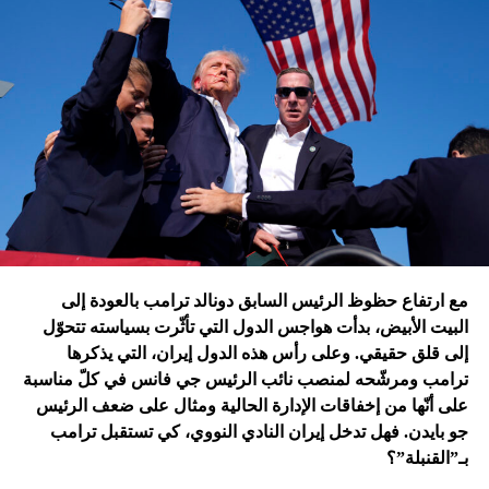
الجنوب في عدلون في قضاء الزهراني؟
ترامب الذي أكّد أنّه سينهي الحروب
التي اندلعت في عهد بايدن، قد
يضغط على إسرائيل لوقف الحرب
في غزة
إدارة بايدن ونهاية منظومة.. وانتقام نتنياهو
في اعتقاد متابعين عن كثب للداخل الأميركي أنّ انسحاب بايدن
مع ارتفاع حظوظ الرئيس السابق دونالد ترامب بالعودة إلى
فتح باباً كبيراً على تحوّلات جذرية في السياسة الأميركية وتعاطي
البيت الأبيض، بدأت هواجس الدول التي تأثّرت بسياسته تتحوّل
إسرائيل معها، أبرزها:
إلى قلق حقيقي. وعلى رأس هذه الدول إيران، التي يذكرها
ترامب ومرشّحه لمنصب نائب الرئيس جي فانس في كلّ مناسبة
على أنّها من إخفاقات الإدارة الحالية ومثال على ضعف الرئيس
جو بايدن. فهل تدخل إيران النادي النووي، كي تستقبل ترامب
بـ”القنبلة”؟