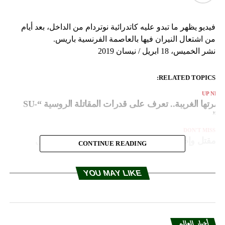
فيديو يظهر ما تبدو عليه كاتدرائية نوتردام من الداخل، بعد أيام
من اشتعال النيران فيها بالعاصمة الفرنسية باريس.
نشر الخميس، 18 ابريل / نيسان 2019
RELATED TOPICS:
UP NEX
بقمرتها الغريبة.. تعرف على قدرات المقاتلة الروسية “SU-
34
DON'T MISS
مقتل وإصابة العشرات بعد تدهور حافلة في البرتغال
CONTINUE READING
YOU MAY LIKE
أخبار العالم