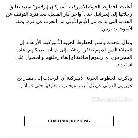
أعلنت الخطوط الجوية الأميركية “أميركان إيرلاينز” تمديد تعليق
رحلاتها إلى إسرائيل حتى أواخر آذار المقبل، بعد فترة التوقف عن
الخدمة التي بدأت في الأيام الأولى من الحرب في غزة، وفقا
لأسوشيتد برس.
وقال متحدث باسم الخطوط الجوية الأميركية، الأربعاء، إن
العملاء الذين لديهم تذاكر لرحلات إلى تل أبيب يمكنهم إعادة
الحجز دون أي رسوم إضافية أو إلغاء رحلتهم والحصول على
استرداد.
وذكرت الخطوط الجوية الأميركية أن الرحلات إلى مطار بن
غوريون الدولي في تل أبيب سوف يتم تعليقها حتى 29 آذار.
Follow us on Twitter
وقامت الخطوط الجوية الأميركية بتحديث تحذير السفر على
موقعها الإلكتروني خلال عطلة نهاية الأسبوع.
CONTINUE READING
وأضاف المتحدث “سنواصل العمل بشكل وثيق مع شركات