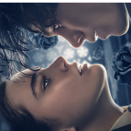
النار على رأسه خارج فندق في مدينة بوزنان البولندية.
وأظهر الفيديو رجلا طريح الأرض بعدما أن أطلق عليه الشاب
النار، وسط صراخ صديقته السابقة البالغة من العمر 20 عاما،
التي كانت تحاول أن تستنجد بالآخرين للمساعدة.
تابع أخبارنا عبر ‘Twitter’
وقام الجاني بإطلاق النار مرة أخرى على خطيب الفتاة، ثم صوب
السلاح على رأسه وقتل نفسه. وهرعت الشرطة إلى مكان
الحادث، بعد استدعائها من قبل الموظفين والزبائن المذعورين
في المطعم الموجود خارج فندق “NH” في المدينة.
وقال المتحدث باسم الشرطة إن الرجلين، 30 و 31 عاما، لقيا
حتفهما في الحادث الذي وقع مساء الأحد.
RELATED TOPICS:
UP NEX