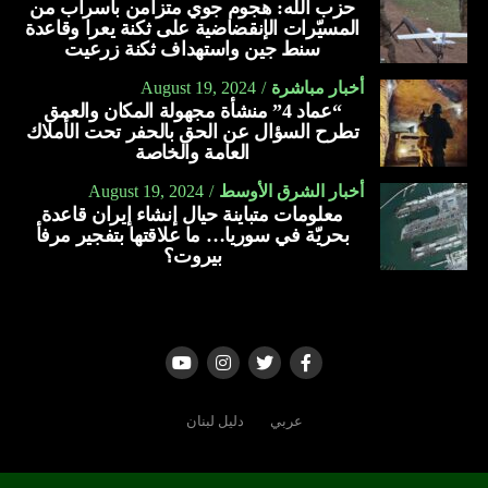
حزب الله: هجوم جوي متزامن بأسراب من
المسيّرات الإنقضاضية على ثكنة يعرا وقاعدة
سنط جين واستهداف ثكنة زرعيت
أخبار مباشرة
August 19, 2024
“عماد 4” منشأة مجهولة المكان والعمق
تطرح السؤال عن الحق بالحفر تحت الأملاك
العامة والخاصة
أخبار الشرق الأوسط
August 19, 2024
معلومات متباينة حيال إنشاء إيران قاعدة
بحريّة في سوريا… ما علاقتها بتفجير مرفأ
بيروت؟
عربي
دليل لبنان