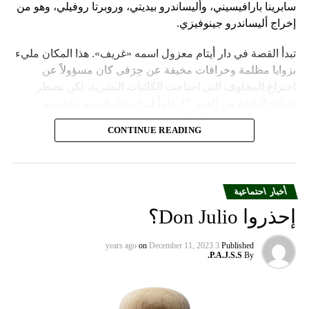
سابرينا بارافيسيني، وأليساندرو بيديتي، وروبرتا روفيلي، وهو من
إخراج أليساندرو جينوفيزي.
تبدأ القصة في دار أيتام معزول اسمه «غريف». هذا المكان مليء
بزوايا مظلمة وخرافات مخيفة عن حِرَفي كان مسؤولاً عن
اختراع المخاوف التي اجتاحت الكائنات البشرية. لكن تضطر
«نيكا» البالغة من العمر 17 عاماً لترك ذلك الميتم وقصصه
الشائكة حين تتبناها أخيراً عائلة «ميليغان».
CONTINUE READING
لكن تضطر هذه الفتاة للأسف لمشاركة منزلها الجديد مع يتيم
آخر اسمه «رايجل» من دار الأيتام نفسه. هي تظن أنه «صانع
الدموع» المزعوم. هما يتبادلان الكراهية، لكنّ تجربتهما المشتركة
أخبار احتماعية
والمؤلمة في الميتم تجعلهما يتقرّبان من بعضهما أيضاً. سرعان ما
إحذروا Don Julio؟
يزداد الوضع احتداماً بسبب الانجذاب الواضح بينهما.
Published
3 years ago
December 11, 2023
on
يبدو هذا الفيلم أشبه بنسخة معاصرة من سلسلة Twilight
P.A.J.S.S.
By
(الشفق)، حتى أنه قد يتجدد بعد عقد من الزمن، لكنه يبقى حتى
الآن عملاً مزعجاً لأقصى حد. سيضطر المشاهدون لكبح أفكارهم
المنطقية طوال الوقت، ويجب أن يتغاضوا أيضاً عن التمثيل