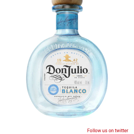
الدرامي المبالغ فيه لأبطال القصة، والألقاب الغريبة التي يختارها
صانعو العمل مثل «حشرة العث»، والتحديق المتواصل بين
البطلَين لتجسيد شكل مبتذل من الرومانسية القائمة على فكرة
«النظر إلى أعماق الحبيب».
على صعيد آخر، تتعدد المشاهد الجريئة بلا مبرر، فهي لا تضيف
شيئاً إلى الحبكة الأصلية، وتبدو الوجوه المتجهّمة والمزحات
العابرة مأخوذة من منشورات منصة «تمبلر»، فهي ليست
منطقية كونها لا تتماشى مع أحداث الفيلم. وفي الأجزاء التي تخلو
من هذه الجوانب الشائبة، تبرز مشاكل أخرى مثل الحوارات
المبتذلة التي تُستعمل خلال فصول الفيلم المتبقية.
تبدو الموسيقى التصويرية مشابهة للبوب الشعبي وأغاني الروك،
لكنها تُستعمَل في لحظات غير مناسبة. لا يُفترض أن تتطور جميع
الأحداث على وقع الموسيقى! قد تكون بنية القصة مثيرة
للاهتمام، فهي تبدأ بطريقة مباشرة وتتعدد لقطات الماضي لشرح
التجارب المريعة التي عاشها بطلا القصة سابقاً في دار الأيتام.
لسوء الحظ، اختار الكتّاب أسهل مقاربة ممكنة، فاستعملوا
Follow us on twitter