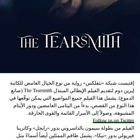
رق نسخة من المصحف الشريف أمام السفارة العراقية
ي الدنمارك!
DON'T MISS
كانغ سون: وصلنا الى عتبة استخدام السلاح النووي!
إقتبست شبكة «نتفلكس» رواية من نوع الخيال الغامض للكاتبة
إيرين دوم لتقديم الفيلم الإيطالي المبتذل The Tearsmith (صانع
الدموع). يشمل هذا الفيلم جميع المواضيع التي يمكن توقّعها في
هذا النوع من القصص، بدءاً من اليتامى الغامضين ودور الأيتام
المشبوهة، وصولاً إلى الأسرار القاتمة والقوى الخارقة.
Follow us on Twitter
الفيلم من بطولة سيمون بالداسروني بدور «رايجل» وكاترينا
فيريولي بدور «نيكا». يشمل طاقم الممثلين أيضاً أسماءً مثل