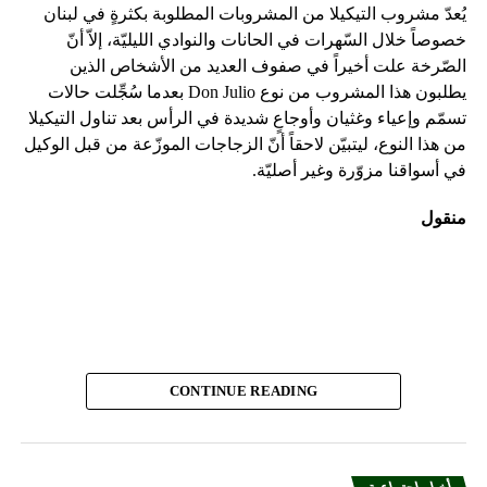
تعليقات صوتية متواصلة وأسلوباً سردياً رتيباً. من الواضح أنهم لا
يُعدّ مشروب التيكيلا من المشروبات المطلوبة بكثرةٍ في لبنان
يحبذون المقاربة المبنية على عرض الأحداث بطريقة مشوّقة بدل
خصوصاً خلال السّهرات في الحانات والنوادي الليليّة، إلاّ أنّ
سردها بأسلوب ممل. في الوقت نفسه، يُصرّ الفيلم على عرض
الصّرخة علت أخيراً في صفوف العديد من الأشخاص الذين
معلومات متلاحقة وكشف الحقائق تباعاً، لكنه يخلو من صراع
يطلبون هذا المشروب من نوع Don Julio بعدما سُجِّلت حالات
أساسي. قد ينشأ صراع معيّن في النصف الثاني من الفيلم، لكنّ
تسمّم وإعياء وغثيان وأوجاعٍ شديدة في الرأس بعد تناول التيكيلا
الأحداث التي تسبقه لا تستحق عناء المشاهدة.
من هذا النوع، ليتبيّن لاحقاً أنّ الزجاجات الموزّعة من قبل الوكيل
في أسواقنا مزوّرة وغير أصليّة.
تجدر الإشارة إلى أن القصة لا ترتكز على فكرة سفاح القربى لأن
«رايجل» و»نيكا» لا ينتميان إلى العائلة نفسها ولم يكبرا معاً
منقول
كشقيقَين. يأتي التحوّل الأخير في الحبكة ليحلّ هذه المعضلة
أيضاً. لكن تبقى أي علاقة رومانسية بين شخصَين يُفترض أن
يعيشا كإخوة في مكان واحد مزعجة، ويشكّل هذا الجانب من
القصة أساس الحبكة الأصلية والصراعات المحتملة. تتعدد
الحبكات التي تسمح بتقديم قصص حب مستحيلة. ما الداعي إذاً
لاختيار هذا النوع من الحبكات المثيرة للجدل؟ عند البحث عن
قصص حب قوية، من الأفضل دوماً العودة إلى أعمال كلاسيكية،
CONTINUE READING
على رأسها قصة روميو وجولييت!
أخيراً، تحمل القصة الأصلية جوانب واعدة طبعاً، لكنّ النسخة