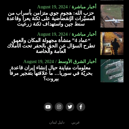
أخبار مباشرة
August 19, 2024
حزب الله: هجوم جوي متزامن بأسراب من
المسيّرات الإنقضاضية على ثكنة يعرا وقاعدة
سنط جين واستهداف ثكنة زرعيت
أخبار مباشرة
August 19, 2024
“عماد 4” منشأة مجهولة المكان والعمق
تطرح السؤال عن الحق بالحفر تحت الأملاك
العامة والخاصة
أخبار الشرق الأوسط
August 19, 2024
معلومات متباينة حيال إنشاء إيران قاعدة
بحريّة في سوريا… ما علاقتها بتفجير مرفأ
بيروت؟
عربي
دليل لبنان