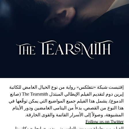
RELATED TOPICS:
UP NEX
لمنافسة المحتملة بين ترامب وديسانتيس… تشعل
سابات السباق إلى البيت الأبيض!
DON'T MISS
سائق تاكسي يروي القصة الكاملة لمطاردة الأمير هاري
وميغان ماركل
إقتبست شبكة «نتفلكس» رواية من نوع الخيال الغامض للكاتبة
إيرين دوم لتقديم الفيلم الإيطالي المبتذل The Tearsmith (صانع
الدموع). يشمل هذا الفيلم جميع المواضيع التي يمكن توقّعها في
هذا النوع من القصص، بدءاً من اليتامى الغامضين ودور الأيتام
المشبوهة، وصولاً إلى الأسرار القاتمة والقوى الخارقة.
Follow us on Twitter
الفيلم من بطولة سيمون بالداسروني بدور «رايجل» وكاترينا