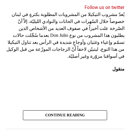
لسوء الحظ، اختار الكتّاب أسهل مقاربة ممكنة، فاستعملوا
Follow us on twitter
تعليقات صوتية متواصلة وأسلوباً سردياً رتيباً. من الواضح أنهم لا
يُعدّ مشروب التيكيلا من المشروبات المطلوبة بكثرةٍ في لبنان
يحبذون المقاربة المبنية على عرض الأحداث بطريقة مشوّقة بدل
خصوصاً خلال السّهرات في الحانات والنوادي الليليّة، إلاّ أنّ
سردها بأسلوب ممل. في الوقت نفسه، يُصرّ الفيلم على عرض
الصّرخة علت أخيراً في صفوف العديد من الأشخاص الذين
معلومات متلاحقة وكشف الحقائق تباعاً، لكنه يخلو من صراع
يطلبون هذا المشروب من نوع Don Julio بعدما سُجِّلت حالات
أساسي. قد ينشأ صراع معيّن في النصف الثاني من الفيلم، لكنّ
تسمّم وإعياء وغثيان وأوجاعٍ شديدة في الرأس بعد تناول التيكيلا
الأحداث التي تسبقه لا تستحق عناء المشاهدة.
من هذا النوع، ليتبيّن لاحقاً أنّ الزجاجات الموزّعة من قبل الوكيل
في أسواقنا مزوّرة وغير أصليّة.
تجدر الإشارة إلى أن القصة لا ترتكز على فكرة سفاح القربى لأن
«رايجل» و»نيكا» لا ينتميان إلى العائلة نفسها ولم يكبرا معاً
منقول
كشقيقَين. يأتي التحوّل الأخير في الحبكة ليحلّ هذه المعضلة
أيضاً. لكن تبقى أي علاقة رومانسية بين شخصَين يُفترض أن
يعيشا كإخوة في مكان واحد مزعجة، ويشكّل هذا الجانب من
القصة أساس الحبكة الأصلية والصراعات المحتملة. تتعدد
الحبكات التي تسمح بتقديم قصص حب مستحيلة. ما الداعي إذاً
لاختيار هذا النوع من الحبكات المثيرة للجدل؟ عند البحث عن
قصص حب قوية، من الأفضل دوماً العودة إلى أعمال كلاسيكية،
CONTINUE READING
على رأسها قصة روميو وجولييت!