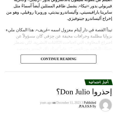
فيريولي بدور «نيكا». يشمل طاقم الممثلين أيضاً أسماءً مثل
سابرينا بارافيسيني، وأليساندرو بيديتي، وروبرتا روفيلي، وهو من
إخراج أليساندرو جينوفيزي.
تبدأ القصة في دار أيتام معزول اسمه «غريف». هذا المكان مليء
بزوايا مظلمة وخرافات مخيفة عن حِرَفي كان مسؤولاً عن
اختراع المخاوف التي اجتاحت الكائنات البشرية. لكن تضطر
«نيكا» البالغة من العمر 17 عاماً لترك ذلك الميتم وقصصه
الشائكة حين تتبناها أخيراً عائلة «ميليغان».
CONTINUE READING
لكن تضطر هذه الفتاة للأسف لمشاركة منزلها الجديد مع يتيم
آخر اسمه «رايجل» من دار الأيتام نفسه. هي تظن أنه «صانع
الدموع» المزعوم. هما يتبادلان الكراهية، لكنّ تجربتهما المشتركة
أخبار احتماعية
والمؤلمة في الميتم تجعلهما يتقرّبان من بعضهما أيضاً. سرعان ما
إحذروا Don Julio؟
يزداد الوضع احتداماً بسبب الانجذاب الواضح بينهما.
Published
3 years ago
December 11, 2023
on
يبدو هذا الفيلم أشبه بنسخة معاصرة من سلسلة Twilight
P.A.J.S.S.
By
(الشفق)، حتى أنه قد يتجدد بعد عقد من الزمن، لكنه يبقى حتى
الآن عملاً مزعجاً لأقصى حد. سيضطر المشاهدون لكبح أفكارهم