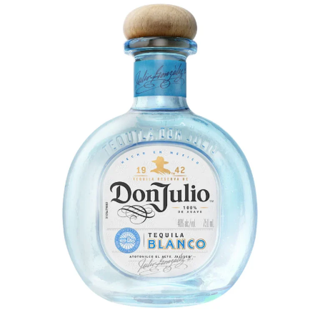
المنطقية طوال الوقت، ويجب أن يتغاضوا أيضاً عن التمثيل
الدرامي المبالغ فيه لأبطال القصة، والألقاب الغريبة التي يختارها
صانعو العمل مثل «حشرة العث»، والتحديق المتواصل بين
البطلَين لتجسيد شكل مبتذل من الرومانسية القائمة على فكرة
«النظر إلى أعماق الحبيب».
على صعيد آخر، تتعدد المشاهد الجريئة بلا مبرر، فهي لا تضيف
شيئاً إلى الحبكة الأصلية، وتبدو الوجوه المتجهّمة والمزحات
العابرة مأخوذة من منشورات منصة «تمبلر»، فهي ليست
منطقية كونها لا تتماشى مع أحداث الفيلم. وفي الأجزاء التي تخلو
من هذه الجوانب الشائبة، تبرز مشاكل أخرى مثل الحوارات
المبتذلة التي تُستعمل خلال فصول الفيلم المتبقية.
تبدو الموسيقى التصويرية مشابهة للبوب الشعبي وأغاني الروك،
لكنها تُستعمَل في لحظات غير مناسبة. لا يُفترض أن تتطور جميع
الأحداث على وقع الموسيقى! قد تكون بنية القصة مثيرة
للاهتمام، فهي تبدأ بطريقة مباشرة وتتعدد لقطات الماضي لشرح
التجارب المريعة التي عاشها بطلا القصة سابقاً في دار الأيتام.