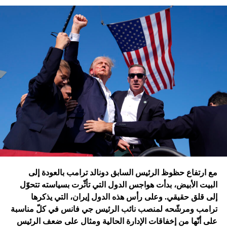
تقُم بمثله غارات التحالف الدولي؟ أم هي تدمير الطائرات
الإسرائيلية للمرّة الأولى مستودعاً لصواريخ الحزب في عمق
الجنوب في عدلون في قضاء الزهراني؟
ترامب الذي أكّد أنّه سينهي الحروب
التي اندلعت في عهد بايدن، قد
يضغط على إسرائيل لوقف الحرب
في غزة
إدارة بايدن ونهاية منظومة.. وانتقام نتنياهو
في اعتقاد متابعين عن كثب للداخل الأميركي أنّ انسحاب بايدن
مع ارتفاع حظوظ الرئيس السابق دونالد ترامب بالعودة إلى
فتح باباً كبيراً على تحوّلات جذرية في السياسة الأميركية وتعاطي
البيت الأبيض، بدأت هواجس الدول التي تأثّرت بسياسته تتحوّل
إسرائيل معها، أبرزها:
إلى قلق حقيقي. وعلى رأس هذه الدول إيران، التي يذكرها
ترامب ومرشّحه لمنصب نائب الرئيس جي فانس في كلّ مناسبة
على أنّها من إخفاقات الإدارة الحالية ومثال على ضعف الرئيس