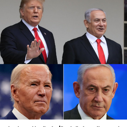
كما أوقفت عدة شركات طيران دولية أخرى رحلاتها من وإلى
إسرائيل ولبنان والأردن والعراق وإيران، على خلفية تصاعد التوتر
في المنطقة، بعد مقتل رئيس المكتب السياسي لحماس في
طهران، ومقتل مسؤول عسكري بارز في الحزب بغارة إسرائيلية
على بيروت أواخر تموز الماضي.
وأعلنت شركة لوفتهانزا الألمانية، الاثنين الماضي، أنها ستوقف
جميع رحلاتها إلى إسرائيل وعمان وبيروت وطهران وأربيل في
العراق حتى يوم الاثنين المقبل بناء على “تحليل أمني حالي”.
وفي نيسان الماضي أغلقت إسرائيل مجالها الجوي لمدة سبع
ساعات، بسبب الهجوم المكثف بالطائرات المسيرة والصواريخ
الذي شنته إيران على إسرائيل، ردا على غارة إسرائيلية على
سفارة طهران في دمشق قتل فيها 16 شخصًا منهم مسؤول
إيراني كبير في فيلق القدس.
وتسود حالة من التوترات الأمنية في إسرائيل بعد أن أعلنت
اغتيال القائد العسكري البارز بـ”الحزب” فؤاد شكر في غارة