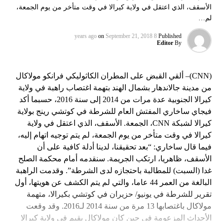
الأسقف، الذي اعتقل في ولاية كيرالا في وقت متأخر من يوم الجمعة،
لم…
on
September 21, 2018
8 years ago
Published
Editor
By
(CNN)– ألقي القبض على المطران الكاثوليكي فرانكو مولاكال
من مدينة جالاندهار بشمال الهند بتهمة اغتصاب راهبة في ولاية
كيرالا الجنوبية عدة مرات من 2014 إلى سنة 2016، حسبما أكد
فيجاي ساخاري المفتش العام للشرطة في كوتشي رينج بولاية
كيرالا لشبكة CNN، الجمعة. الأسقف، الذي اعتقل في ولاية
كيرالا في وقت متأخر من يوم الجمعة، لم يتم توجيه اتهام إليه،
فيما قال ساخاري: “بعد تحقيقنا، لدينا أدلة كافية على أن
الأسقف، ظاهريا، ارتكب الجريمة. سنقدمه أمام محكمة الصلح
غدا (السبت) للمطالبة باحتجازه لدى الشرطة”. وقدمت الراهبة
البالغة من العمر 44 عاما، والتي لم يتم الكشف عن هويتها، أول
تقرير للشرطة في يونيو/ حزيران في كوتشي بكيرالا، متهمة
مولاكال باغتصابها 13 مرة من سنة 2014 لـ2016. وقد وقعت
الأحداث المزعومة في حين كان مولاكال يقيم في ولاية كيرالا