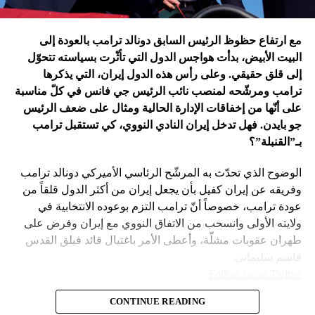
في اعتقاد متابعين عن كثب للداخل الأميركي أنّ انسحاب بايدن
مع ارتفاع حظوظ الرئيس السابق دونالد ترامب بالعودة إلى
فتح باباً كبيراً على تحوّلات جذرية في السياسة الأميركية وتعاطي
البيت الأبيض، بدأت هواجس الدول التي تأثّرت بسياسته تتحوّل
إسرائيل معها، أبرزها:
إلى قلق حقيقي. وعلى رأس هذه الدول إيران، التي يذكرها
ترامب ومرشّحه لمنصب نائب الرئيس جي فانس في كلّ مناسبة
على أنّها من إخفاقات الإدارة الحالية ومثال على ضعف الرئيس
جو بايدن. فهل تدخل إيران النادي النووي، كي تستقبل ترامب
بـ”القنبلة”؟
الوضوح الذي تحدّث به المرشّح الرئاسي الأميركي دونالد ترامب
وفريقه عن إيران كفيل بأن يجعل إيران من أكثر الدول قلقاً من
عودة ترامب، خصوصاً أنّ ترامب التزم بوعوده الانتخابية في
ولايته الأولى وانسحب من الاتفاق النووي مع إيران وفرض على
طهران عقوبات مشلّة، وأعطى الأمر باغتيال قائد فيلق القدس
قاسم سليماني.
Follow us on Twitter
– نهاية عهد منظومة حوله آمنت بإمكان الاتفاق مع إيران. وهي
CONTINUE READING
مع ارتفاع حظوظ الرئيس السابق
امتداد لعهد باراك أوباما واتفاقه مع طهران على الملف النووي