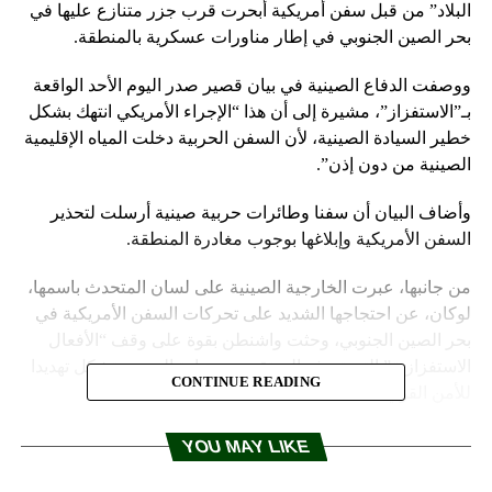
البلاد” من قبل سفن أمريكية أبحرت قرب جزر متنازع عليها في
بحر الصين الجنوبي في إطار مناورات عسكرية بالمنطقة.
ووصفت الدفاع الصينية في بيان قصير صدر اليوم الأحد الواقعة
بـ”الاستفزاز”، مشيرة إلى أن هذا “الإجراء الأمريكي انتهك بشكل
خطير السيادة الصينية، لأن السفن الحربية دخلت المياه الإقليمية
الصينية من دون إذن”.
وأضاف البيان أن سفنا وطائرات حربية صينية أرسلت لتحذير
السفن الأمريكية وإبلاغها بوجوب مغادرة المنطقة.
من جانبها، عبرت الخارجية الصينية على لسان المتحدث باسمها،
لوكان، عن احتجاجها الشديد على تحركات السفن الأمريكية في
بحر الصين الجنوبي، وحثت واشنطن بقوة على وقف “الأفعال
الاستفزازية” التي تهدف إلى تقويض سيادة الصين وتشكل تهديدا
CONTINUE READING
للأمن القوي للبلاد.
المصدر: رويترز + RT
YOU MAY LIKE