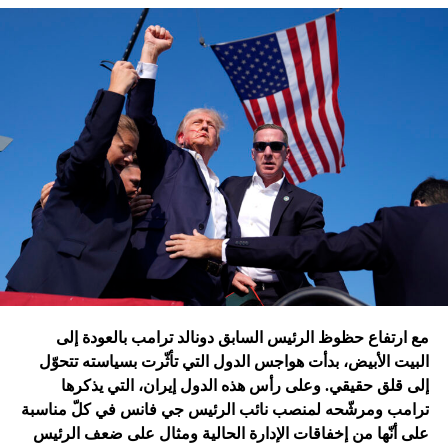
تقُم بمثله غارات التحالف الدولي؟ أم هي تدمير الطائرات
الإسرائيلية للمرّة الأولى مستودعاً لصواريخ الحزب في عمق
الجنوب في عدلون في قضاء الزهراني؟
ترامب الذي أكّد أنّه سينهي الحروب
التي اندلعت في عهد بايدن، قد
يضغط على إسرائيل لوقف الحرب
في غزة
إدارة بايدن ونهاية منظومة.. وانتقام نتنياهو
في اعتقاد متابعين عن كثب للداخل الأميركي أنّ انسحاب بايدن
مع ارتفاع حظوظ الرئيس السابق دونالد ترامب بالعودة إلى
فتح باباً كبيراً على تحوّلات جذرية في السياسة الأميركية وتعاطي
البيت الأبيض، بدأت هواجس الدول التي تأثّرت بسياسته تتحوّل
إسرائيل معها، أبرزها:
إلى قلق حقيقي. وعلى رأس هذه الدول إيران، التي يذكرها
ترامب ومرشّحه لمنصب نائب الرئيس جي فانس في كلّ مناسبة
على أنّها من إخفاقات الإدارة الحالية ومثال على ضعف الرئيس