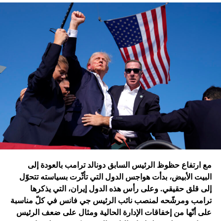
تقُم بمثله غارات التحالف الدولي؟ أم هي تدمير الطائرات
الإسرائيلية للمرّة الأولى مستودعاً لصواريخ الحزب في عمق
الجنوب في عدلون في قضاء الزهراني؟
ترامب الذي أكّد أنّه سينهي الحروب
التي اندلعت في عهد بايدن، قد
يضغط على إسرائيل لوقف الحرب
في غزة
إدارة بايدن ونهاية منظومة.. وانتقام نتنياهو
في اعتقاد متابعين عن كثب للداخل الأميركي أنّ انسحاب بايدن
مع ارتفاع حظوظ الرئيس السابق دونالد ترامب بالعودة إلى
فتح باباً كبيراً على تحوّلات جذرية في السياسة الأميركية وتعاطي
البيت الأبيض، بدأت هواجس الدول التي تأثّرت بسياسته تتحوّل
إسرائيل معها، أبرزها:
إلى قلق حقيقي. وعلى رأس هذه الدول إيران، التي يذكرها
ترامب ومرشّحه لمنصب نائب الرئيس جي فانس في كلّ مناسبة
على أنّها من إخفاقات الإدارة الحالية ومثال على ضعف الرئيس