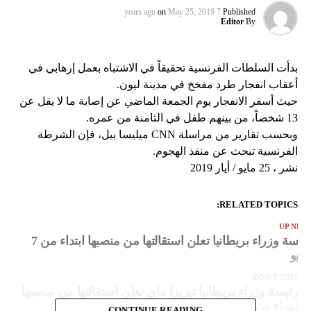
on
May 25, 2019
7 years ago
Published
Editor
By
بدأت السلطات الفرنسية تحقيقاً في الاشتباه بعمل إرهابي في
أعقاب انفجار طرد مفخخ في مدينة ليون.
حيث أسفر الانفجار يوم الجمعة الماضي عن إصابة ما لا يقل عن
13 شخصاً، من بينهم طفل في الثامنة من عمره.
وبحسب تقارير من مراسلة CNN ميليسا بيل، فإن الشرطة
الفرنسية تبحث عن منفذ الهجوم.
نشر ، 25 مايو / أيار 2019
RELATED TOPICS:
UP NEX
رئيسة وزراء بريطانيا تعلن استقالتها من منصبها ابتداء من 7
ونيو
DON'T MISS
رئيسة وزراء بريطانيا تيريزا ماي تعلن استقالتها من منصبها
ابتداء من 7 يونيو
CONTINUE READING