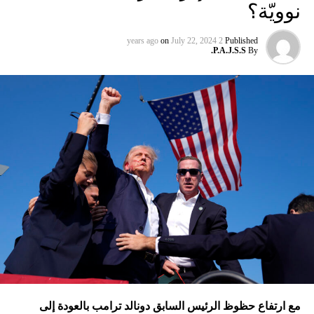
نوويّة؟
تموز، وهو ما دفع الحزب إلى استهداف 3 بلدات جديدة في الجليل
بصاروخ أدخله للمرّة الأولى إلى ترسانة الاستخدام؟ هل الذروة
on
July 22, 2024
2 years ago
Published
الجديدة للحرب هي قصف الحوثيين تل أبيب بمسيّرة قتلت مدنياً،
P.A.J.S.S.
By
ثمّ قصف إسرائيل مستودعات النفط في الحديدة، وهو أمر لم
تقُم بمثله غارات التحالف الدولي؟ أم هي تدمير الطائرات
الإسرائيلية للمرّة الأولى مستودعاً لصواريخ الحزب في عمق
الجنوب في عدلون في قضاء الزهراني؟
ترامب الذي أكّد أنّه سينهي الحروب
التي اندلعت في عهد بايدن، قد
يضغط على إسرائيل لوقف الحرب
في غزة
إدارة بايدن ونهاية منظومة.. وانتقام نتنياهو
في اعتقاد متابعين عن كثب للداخل الأميركي أنّ انسحاب بايدن
مع ارتفاع حظوظ الرئيس السابق دونالد ترامب بالعودة إلى
فتح باباً كبيراً على تحوّلات جذرية في السياسة الأميركية وتعاطي