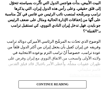
البيت الأبيض، بدأت هواجس الدول التي تأثّرت بسياسته تتحوّل
إسرائيل معها، أبرزها:
إلى قلق حقيقي. وعلى رأس هذه الدول إيران، التي يذكرها
ترامب ومرشّحه لمنصب نائب الرئيس جي فانس في كلّ مناسبة
على أنّها من إخفاقات الإدارة الحالية ومثال على ضعف الرئيس
جو بايدن. فهل تدخل إيران النادي النووي، كي تستقبل ترامب
بـ”القنبلة”؟
الوضوح الذي تحدّث به المرشّح الرئاسي الأميركي دونالد ترامب
وفريقه عن إيران كفيل بأن يجعل إيران من أكثر الدول قلقاً من
عودة ترامب، خصوصاً أنّ ترامب التزم بوعوده الانتخابية في
ولايته الأولى وانسحب من الاتفاق النووي مع إيران وفرض على
طهران عقوبات مشلّة، وأعطى الأمر باغتيال قائد فيلق القدس
قاسم سليماني.
Follow us on Twitter
– نهاية عهد منظومة حوله آمنت بإمكان الاتفاق مع إيران. وهي
CONTINUE READING
مع ارتفاع حظوظ الرئيس السابق
امتداد لعهد باراك أوباما واتفاقه مع طهران على الملف النووي
في 2015.
دونالد ترامب بالعودة إلى البيت
– لذلك لجم بايدن نتنياهو عن ضرب إيران بقوّة في نيسان
الماضي ردّاً على ردّها على قصف قنصليّتها في دمشق. يقيم