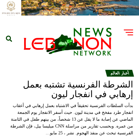
أخبار العالم
الشرطة الفرنسية تشتبه بعمل
إرهابي في انفجار ليون
بدأت السلطات الفرنسية تحقيقاً في الاشتباه بعمل إرهابي في أعقاب
انفجار طرد مفخخ في مدينة ليون. حيث أسفر الانفجار يوم الجمعة
الماضي عن إصابة ما لا يقل عن 13 شخصاً، من بينهم طفل في الثامنة
من عمره. وبحسب تقارير من مراسلة CNN ميليسا بيل، فإن الشرطة
الفرنسية تبحث عن منفذ الهجوم. نشر ، 25 مايو…