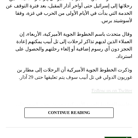
رحلاتها إلى إسرائيل حتى أواخر آذار المقبل، بعد فترة التوقف عن
الخدمة التي بدأت في الأيام الأولى من الحرب في غزة، وفقا
لأسوشيتد برس.
وقال متحدث باسم الخطوط الجوية الأميركية، الأربعاء، إن
العملاء الذين لديهم تذاكر لرحلات إلى تل أبيب يمكنهم إعادة
الحجز دون أي رسوم إضافية أو إلغاء رحلتهم والحصول على
استرداد.
وذكرت الخطوط الجوية الأميركية أن الرحلات إلى مطار بن
غوريون الدولي في تل أبيب سوف يتم تعليقها حتى 29 آذار.
Follow us on Twitter
وقامت الخطوط الجوية الأميركية بتحديث تحذير السفر على
موقعها الإلكتروني خلال عطلة نهاية الأسبوع.
CONTINUE READING
وأضاف المتحدث “سنواصل العمل بشكل وثيق مع شركات
الطيران الشريكة لمساعدة العملاء المسافرين بين إسرائيل