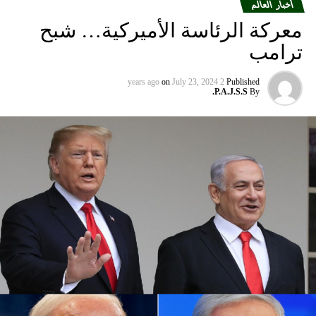
والمدن الأوروبية التي تقدم خدماتها إلى الولايات المتحدة”.
أخبار العالم
معركة الرئاسة الأميركية… شبح
ومددت شركة دلتا إيرلاينز تعليق رحلاتها إلى إسرائيل حتى 30
ترامب
أيلول المقبل من 31 آب الحالي. كما أوقفت شركة يونايتد إيرلاينز
خدماتها إلى أجل غير مسمى.
on
July 23, 2024
2 years ago
Published
P.A.J.S.S.
By
وتوقفت شركات الطيران الثلاث عن الطيران إلى إسرائيل بعد
وقت قصير من هجوم حماس في السابع من تشرين الأول الذي
أشعل فتيل الحرب.
كما أوقفت عدة شركات طيران دولية أخرى رحلاتها من وإلى
إسرائيل ولبنان والأردن والعراق وإيران، على خلفية تصاعد التوتر
في المنطقة، بعد مقتل رئيس المكتب السياسي لحماس في
طهران، ومقتل مسؤول عسكري بارز في الحزب بغارة إسرائيلية
على بيروت أواخر تموز الماضي.
وأعلنت شركة لوفتهانزا الألمانية، الاثنين الماضي، أنها ستوقف
جميع رحلاتها إلى إسرائيل وعمان وبيروت وطهران وأربيل في
العراق حتى يوم الاثنين المقبل بناء على “تحليل أمني حالي”.