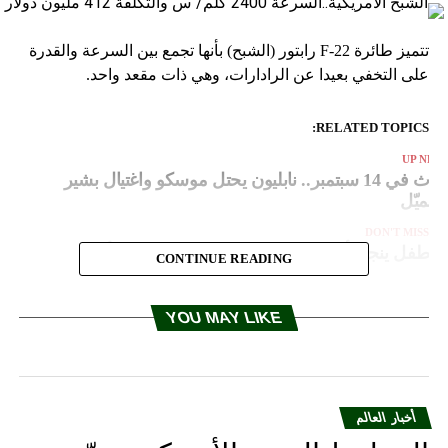
تتميز طائرة F-22 رابتور (الشبح) بأنها تجمع بين السرعة والقدرة
على التخفي بعيدا عن الرادارات، وهي ذات مقعد واحد.
RELATED TOPICS:
UP NEX
حدث في 14 سبتمبر.. نابليون يحتل موسكو واغتيال بشير
لجميّل
DON'T MISS
طفل ينجو بأعجوبة بعدما اخترق سيخ حديدي رأسه
CONTINUE READING
YOU MAY LIKE
أخبار العالم