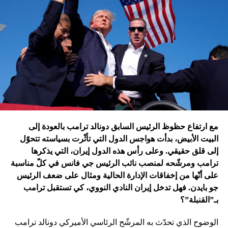
ترامب الذي أكّد أنّه سينهي الحروب
التي اندلعت في عهد بايدن، قد
يضغط على إسرائيل لوقف الحرب
في غزة
إدارة بايدن ونهاية منظومة.. وانتقام نتنياهو
في اعتقاد متابعين عن كثب للداخل الأميركي أنّ انسحاب بايدن
مع ارتفاع حظوظ الرئيس السابق دونالد ترامب بالعودة إلى
فتح باباً كبيراً على تحوّلات جذرية في السياسة الأميركية وتعاطي
البيت الأبيض، بدأت هواجس الدول التي تأثّرت بسياسته تتحوّل
إسرائيل معها، أبرزها:
إلى قلق حقيقي. وعلى رأس هذه الدول إيران، التي يذكرها
ترامب ومرشّحه لمنصب نائب الرئيس جي فانس في كلّ مناسبة
على أنّها من إخفاقات الإدارة الحالية ومثال على ضعف الرئيس
جو بايدن. فهل تدخل إيران النادي النووي، كي تستقبل ترامب
بـ”القنبلة”؟
الوضوح الذي تحدّث به المرشّح الرئاسي الأميركي دونالد ترامب