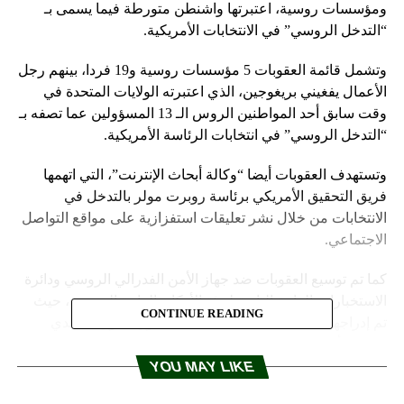
ومؤسسات روسية، اعتبرتها واشنطن متورطة فيما يسمى بـ
“التدخل الروسي” في الانتخابات الأمريكية.
وتشمل قائمة العقوبات 5 مؤسسات روسية و19 فردا، بينهم رجل
الأعمال يفغيني بريغوجين، الذي اعتبرته الولايات المتحدة في
وقت سابق أحد المواطنين الروس الـ 13 المسؤولين عما تصفه بـ
“التدخل الروسي” في انتخابات الرئاسة الأمريكية.
وتستهدف العقوبات أيضا “وكالة أبحاث الإنترنت”، التي اتهمها
فريق التحقيق الأمريكي برئاسة روبرت مولر بالتدخل في
الانتخابات من خلال نشر تعليقات استفزازية على مواقع التواصل
الاجتماعي.
كما تم توسيع العقوبات ضد جهاز الأمن الفدرالي الروسي ودائرة
الاستخبارات العامة التابعة لهيئة الأركان العامة الروسية، حيث
CONTINUE READING
تم إدراجهما على القائمة الجديدة تحت قانون “حول التصدي
لخصوم أمريكا من خلال العقوبات”، والذي وقعه الرئيس دونالد
ترامب يوم 2 أغسطس عام 2017.
YOU MAY LIKE