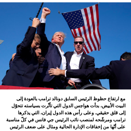
تقُم بمثله غارات التحالف الدولي؟ أم هي تدمير الطائرات
الإسرائيلية للمرّة الأولى مستودعاً لصواريخ الحزب في عمق
الجنوب في عدلون في قضاء الزهراني؟
ترامب الذي أكّد أنّه سينهي الحروب
التي اندلعت في عهد بايدن، قد
يضغط على إسرائيل لوقف الحرب
في غزة
إدارة بايدن ونهاية منظومة.. وانتقام نتنياهو
في اعتقاد متابعين عن كثب للداخل الأميركي أنّ انسحاب بايدن
مع ارتفاع حظوظ الرئيس السابق دونالد ترامب بالعودة إلى
فتح باباً كبيراً على تحوّلات جذرية في السياسة الأميركية وتعاطي
البيت الأبيض، بدأت هواجس الدول التي تأثّرت بسياسته تتحوّل
إسرائيل معها، أبرزها:
إلى قلق حقيقي. وعلى رأس هذه الدول إيران، التي يذكرها
ترامب ومرشّحه لمنصب نائب الرئيس جي فانس في كلّ مناسبة
على أنّها من إخفاقات الإدارة الحالية ومثال على ضعف الرئيس