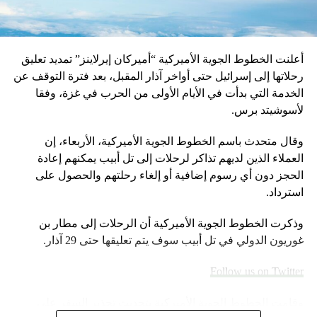
DON'T MISS
لن تصدقوا ماذا حصل له بعد ادمانه على الصور الإباحية!
أعلنت الخطوط الجوية الأميركية “أميركان إيرلاينز” تمديد تعليق
رحلاتها إلى إسرائيل حتى أواخر آذار المقبل، بعد فترة التوقف عن
الخدمة التي بدأت في الأيام الأولى من الحرب في غزة، وفقا
لأسوشيتد برس.
وقال متحدث باسم الخطوط الجوية الأميركية، الأربعاء، إن
العملاء الذين لديهم تذاكر لرحلات إلى تل أبيب يمكنهم إعادة
الحجز دون أي رسوم إضافية أو إلغاء رحلتهم والحصول على
استرداد.
وذكرت الخطوط الجوية الأميركية أن الرحلات إلى مطار بن
غوريون الدولي في تل أبيب سوف يتم تعليقها حتى 29 آذار.
Follow us on Twitter
وقامت الخطوط الجوية الأميركية بتحديث تحذير السفر على