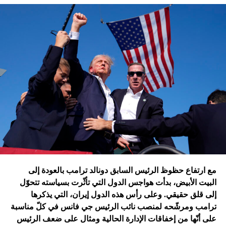
تقُم بمثله غارات التحالف الدولي؟ أم هي تدمير الطائرات
الإسرائيلية للمرّة الأولى مستودعاً لصواريخ الحزب في عمق
الجنوب في عدلون في قضاء الزهراني؟
ترامب الذي أكّد أنّه سينهي الحروب
التي اندلعت في عهد بايدن، قد
يضغط على إسرائيل لوقف الحرب
في غزة
إدارة بايدن ونهاية منظومة.. وانتقام نتنياهو
في اعتقاد متابعين عن كثب للداخل الأميركي أنّ انسحاب بايدن
مع ارتفاع حظوظ الرئيس السابق دونالد ترامب بالعودة إلى
فتح باباً كبيراً على تحوّلات جذرية في السياسة الأميركية وتعاطي
البيت الأبيض، بدأت هواجس الدول التي تأثّرت بسياسته تتحوّل
إسرائيل معها، أبرزها:
إلى قلق حقيقي. وعلى رأس هذه الدول إيران، التي يذكرها
ترامب ومرشّحه لمنصب نائب الرئيس جي فانس في كلّ مناسبة
على أنّها من إخفاقات الإدارة الحالية ومثال على ضعف الرئيس