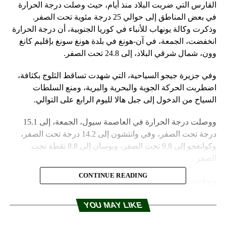
القارس التي ضربت البلاد منذ أيام، حيث وصلت درجة الحرارة
في بعض المناطق إلى حوالي 25 درجة مئوية تحت الصفر.
وذكرت وكالة يونهاب للأنباء في كوريا الجنوبية، أن درجة الحرارة
انخفضت، الجمعة، في آن-هونغ في بلدة هونغ سونغ بإقليم كانغ
وون، شمال شرقي البلاد، إلى 24.8 تحت الصفر.
وفي جزيرة جيجو السياحية، التي شهدت تساقط الثلوج بكثافة،
اضطربت الحركة الجوية والبحرية والبرية، ومنع السلطات
السياح من الدخول إلى جبل هالا لليوم الرابع على التوالي.
ووصلت درجة الحرارة في العاصمة سيول، الجمعة، إلى 15.1
درجة تحت الصفر، وفي وانتشون إلى 14.2 درجة تحت الصفر،
وكوانغجو إلى 9.8 تحت الصفر، وبوسان إلى 8.8 نقطة تحت
الصفر .
CONTINUE READING
وتوقعت وكالة الأرصاد الجوية تساقط الثلوج بسمك 1-5
سنتمترات في المناطق الساحلية جنوب غربي البلاد وفي جزيرة
جيجو>
YOU MAY LIKE