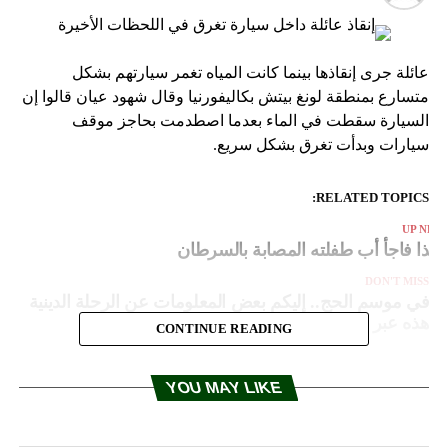
عائلة جرى إنقاذها بينما كانت المياه تغمر سيارتهم بشكل
متسارع بمنطقة لونغ بيتش بكاليفورنيا وقال شهود عيان قالوا إن
السيارة سقطت في الماء بعدما اصطدمت بحاجز موقف
سيارات وبدأت تغرق بشكل سريع.
RELATED TOPICS:
UP NEX
كذا فاجأ أب طفلته المصابة بالسرطان
DON'T MISS
في موسم الحج.. إليكم بعض المعلومات عن الرحلة الدينية
هذه عبر السنين
CONTINUE READING
YOU MAY LIKE