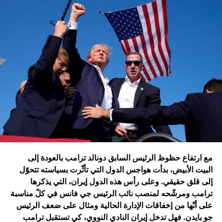
الإسرائيلية للمرّة الأولى مستودعاً لصواريخ الحزب في عمق
الجنوب في عدلون في قضاء الزهراني؟
ترامب الذي أكّد أنّه سينهي الحروب
التي اندلعت في عهد بايدن، قد
يضغط على إسرائيل لوقف الحرب
في غزة
إدارة بايدن ونهاية منظومة.. وانتقام نتنياهو
في اعتقاد متابعين عن كثب للداخل الأميركي أنّ انسحاب بايدن
مع ارتفاع حظوظ الرئيس السابق دونالد ترامب بالعودة إلى
فتح باباً كبيراً على تحوّلات جذرية في السياسة الأميركية وتعاطي
البيت الأبيض، بدأت هواجس الدول التي تأثّرت بسياسته تتحوّل
إسرائيل معها، أبرزها:
إلى قلق حقيقي. وعلى رأس هذه الدول إيران، التي يذكرها
ترامب ومرشّحه لمنصب نائب الرئيس جي فانس في كلّ مناسبة
على أنّها من إخفاقات الإدارة الحالية ومثال على ضعف الرئيس
جو بايدن. فهل تدخل إيران النادي النووي، كي تستقبل ترامب