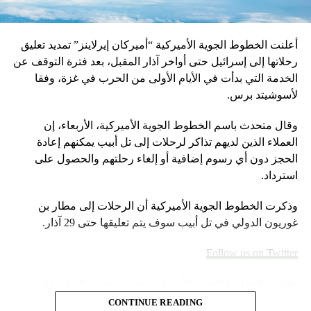
أعلنت الخطوط الجوية الأميركية “أميركان إيرلاينز” تمديد تعليق
رحلاتها إلى إسرائيل حتى أواخر آذار المقبل، بعد فترة التوقف عن
الخدمة التي بدأت في الأيام الأولى من الحرب في غزة، وفقا
لأسوشيتد برس.
وقال متحدث باسم الخطوط الجوية الأميركية، الأربعاء، إن
العملاء الذين لديهم تذاكر لرحلات إلى تل أبيب يمكنهم إعادة
الحجز دون أي رسوم إضافية أو إلغاء رحلتهم والحصول على
استرداد.
وذكرت الخطوط الجوية الأميركية أن الرحلات إلى مطار بن
غوريون الدولي في تل أبيب سوف يتم تعليقها حتى 29 آذار.
Follow us on Twitter
وقامت الخطوط الجوية الأميركية بتحديث تحذير السفر على
موقعها الإلكتروني خلال عطلة نهاية الأسبوع.
CONTINUE READING