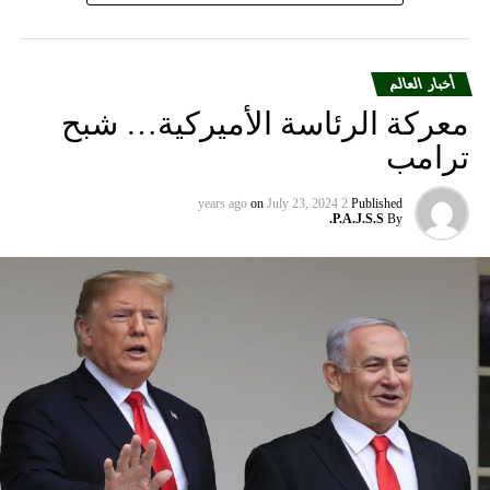
وأضاف المتحدث “سنواصل العمل بشكل وثيق مع شركات
الطيران الشريكة لمساعدة العملاء المسافرين بين إسرائيل
والمدن الأوروبية التي تقدم خدماتها إلى الولايات المتحدة”.
أخبار العالم
معركة الرئاسة الأميركية… شبح
ومددت شركة دلتا إيرلاينز تعليق رحلاتها إلى إسرائيل حتى 30
ترامب
أيلول المقبل من 31 آب الحالي. كما أوقفت شركة يونايتد إيرلاينز
خدماتها إلى أجل غير مسمى.
on
July 23, 2024
2 years ago
Published
P.A.J.S.S.
By
وتوقفت شركات الطيران الثلاث عن الطيران إلى إسرائيل بعد
وقت قصير من هجوم حماس في السابع من تشرين الأول الذي
أشعل فتيل الحرب.
كما أوقفت عدة شركات طيران دولية أخرى رحلاتها من وإلى
إسرائيل ولبنان والأردن والعراق وإيران، على خلفية تصاعد التوتر
في المنطقة، بعد مقتل رئيس المكتب السياسي لحماس في
طهران، ومقتل مسؤول عسكري بارز في الحزب بغارة إسرائيلية
على بيروت أواخر تموز الماضي.
وأعلنت شركة لوفتهانزا الألمانية، الاثنين الماضي، أنها ستوقف