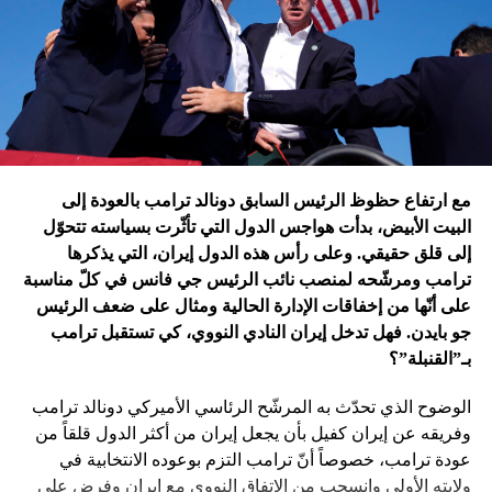
التي اندلعت في عهد بايدن، قد
يضغط على إسرائيل لوقف الحرب
في غزة
إدارة بايدن ونهاية منظومة.. وانتقام نتنياهو
في اعتقاد متابعين عن كثب للداخل الأميركي أنّ انسحاب بايدن
مع ارتفاع حظوظ الرئيس السابق دونالد ترامب بالعودة إلى
فتح باباً كبيراً على تحوّلات جذرية في السياسة الأميركية وتعاطي
البيت الأبيض، بدأت هواجس الدول التي تأثّرت بسياسته تتحوّل
إسرائيل معها، أبرزها:
إلى قلق حقيقي. وعلى رأس هذه الدول إيران، التي يذكرها
ترامب ومرشّحه لمنصب نائب الرئيس جي فانس في كلّ مناسبة
على أنّها من إخفاقات الإدارة الحالية ومثال على ضعف الرئيس
جو بايدن. فهل تدخل إيران النادي النووي، كي تستقبل ترامب
بـ”القنبلة”؟
الوضوح الذي تحدّث به المرشّح الرئاسي الأميركي دونالد ترامب
وفريقه عن إيران كفيل بأن يجعل إيران من أكثر الدول قلقاً من
عودة ترامب، خصوصاً أنّ ترامب التزم بوعوده الانتخابية في
ولايته الأولى وانسحب من الاتفاق النووي مع إيران وفرض على