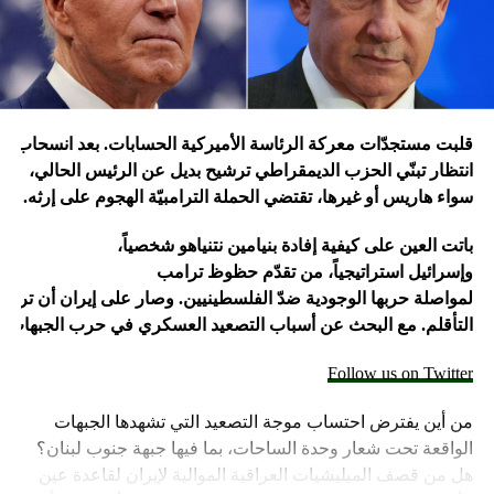
الذي شنته إيران على إسرائيل، ردا على غارة إسرائيلية على
سفارة طهران في دمشق قتل فيها 16 شخصًا منهم مسؤول
إيراني كبير في فيلق القدس.
وتسود حالة من التوترات الأمنية في إسرائيل بعد أن أعلنت
اغتيال القائد العسكري البارز بـ”الحزب” فؤاد شكر في غارة
قلبت
مستجدّات
معركة
الرئاسة
الأميركية
الحسابات
.
بعد
انسحاب
جو
جوية على مبنى في ضاحية بيروت الجنوبية، قبل أن يعلن الحزب
انتظار تبنّي الحزب الديمقراطي ترشيح بديل عن الرئيس الحالي،
اغتياله مساء الأربعاء.
سواء هاريس أو غيرها، تقتضي الحملة الترامبيّة الهجوم على
إرثه.
وبعدها بساعات أعلنت “حماس” اغتيال إسرائيل رئيس مكتبها
باتت
العين
على
كيفية
إفادة
بنيامين
نتنياهو
شخصياً،
السياسي إسماعيل هنية بغارة إسرائيلية استهدفت مقر إقامته
وإسرائيل
استراتيجياً،
من
تقدّم
حظوظ
ترامب
في طهران التي وصلها للمشاركة في حفل تنصيب الرئيس
لمواصلة
حربها
الوجودية
ضدّ
الفلسطينيين
.
وصار
على
إيران
أن
تراجع
الإيراني الجديد مسعود بزشكيان.
التأقلم.
مع
البحث
عن
أسباب
التصعيد
العسكري
في
حرب
الجبهات
ا
ومنذ 8 تشرين الأول تتبادل فصائل لبنانية وفلسطينية في لبنان،
Follow us on Twitter
أبرزها “الحزب”، مع الجيش الإسرائيلي قصفا يوميا عبر “الخط
الأزرق” الفاصل، أسفر عن مئات القتلى والجرحى معظمهم في
من أين يفترض احتساب موجة التصعيد التي تشهدها الجبهات
الجانب اللبناني.
الواقعة تحت شعار وحدة الساحات، بما فيها جبهة جنوب لبنان؟
هل من قصف الميليشيات العراقية الموالية لإيران لقاعدة عين
وترهن الفصائل وقف القصف بإنهاء إسرائيل حربا تشنها بدعم