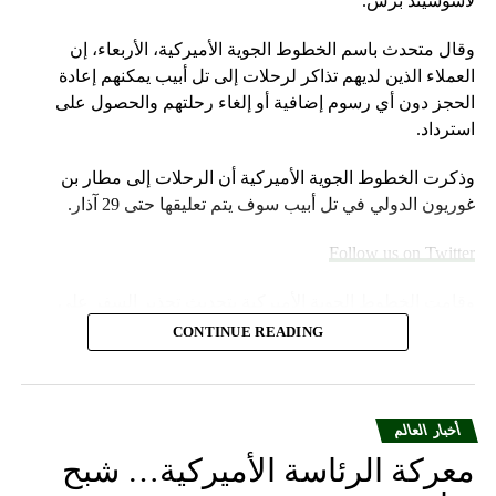
لأسوشيتد برس.
وقال متحدث باسم الخطوط الجوية الأميركية، الأربعاء، إن
العملاء الذين لديهم تذاكر لرحلات إلى تل أبيب يمكنهم إعادة
الحجز دون أي رسوم إضافية أو إلغاء رحلتهم والحصول على
استرداد.
وذكرت الخطوط الجوية الأميركية أن الرحلات إلى مطار بن
غوريون الدولي في تل أبيب سوف يتم تعليقها حتى 29 آذار.
Follow us on Twitter
وقامت الخطوط الجوية الأميركية بتحديث تحذير السفر على
موقعها الإلكتروني خلال عطلة نهاية الأسبوع.
CONTINUE READING
وأضاف المتحدث “سنواصل العمل بشكل وثيق مع شركات
الطيران الشريكة لمساعدة العملاء المسافرين بين إسرائيل
والمدن الأوروبية التي تقدم خدماتها إلى الولايات المتحدة”.
أخبار العالم
معركة الرئاسة الأميركية… شبح
ومددت شركة دلتا إيرلاينز تعليق رحلاتها إلى إسرائيل حتى 30