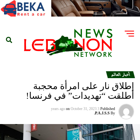
أخبار العالم
إطلاق نار على امرأة محجبة
أطلقت “تهديدات” في فرنسا!
on
October 31, 2023
3 years ago
Published
P.A.J.S.S.
By