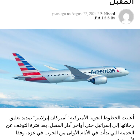
المقبل
المصدر: سكاي نيوز
on
August 22, 2024
2 years ago
Published
P.A.J.S.S.
By
RELATED TOPICS:
UP NEX
يم جونغ أون أصدر أوامر لإيجاد طرق لمساعدة
لفلسطينيين!
DON'T MISS
فيديو متداول لنجم يلقي مليون دولار من طائرة!
أعلنت الخطوط الجوية الأميركية “أميركان إيرلاينز” تمديد تعليق
رحلاتها إلى إسرائيل حتى أواخر آذار المقبل، بعد فترة التوقف عن
الخدمة التي بدأت في الأيام الأولى من الحرب في غزة، وفقا