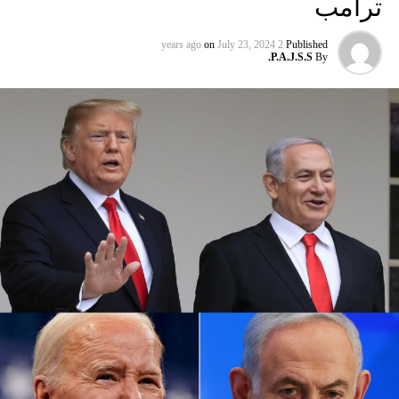
ترامب
أيلول المقبل من 31 آب الحالي. كما أوقفت شركة يونايتد إيرلاينز
خدماتها إلى أجل غير مسمى.
on
July 23, 2024
2 years ago
Published
P.A.J.S.S.
By
وتوقفت شركات الطيران الثلاث عن الطيران إلى إسرائيل بعد
وقت قصير من هجوم حماس في السابع من تشرين الأول الذي
أشعل فتيل الحرب.
كما أوقفت عدة شركات طيران دولية أخرى رحلاتها من وإلى
إسرائيل ولبنان والأردن والعراق وإيران، على خلفية تصاعد التوتر
في المنطقة، بعد مقتل رئيس المكتب السياسي لحماس في
طهران، ومقتل مسؤول عسكري بارز في الحزب بغارة إسرائيلية
على بيروت أواخر تموز الماضي.
وأعلنت شركة لوفتهانزا الألمانية، الاثنين الماضي، أنها ستوقف
جميع رحلاتها إلى إسرائيل وعمان وبيروت وطهران وأربيل في
العراق حتى يوم الاثنين المقبل بناء على “تحليل أمني حالي”.
وفي نيسان الماضي أغلقت إسرائيل مجالها الجوي لمدة سبع
ساعات، بسبب الهجوم المكثف بالطائرات المسيرة والصواريخ