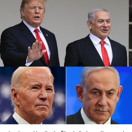
كما أوقفت عدة شركات طيران دولية أخرى رحلاتها من وإلى
إسرائيل ولبنان والأردن والعراق وإيران، على خلفية تصاعد التوتر
في المنطقة، بعد مقتل رئيس المكتب السياسي لحماس في
طهران، ومقتل مسؤول عسكري بارز في الحزب بغارة إسرائيلية
على بيروت أواخر تموز الماضي.
وأعلنت شركة لوفتهانزا الألمانية، الاثنين الماضي، أنها ستوقف
جميع رحلاتها إلى إسرائيل وعمان وبيروت وطهران وأربيل في
العراق حتى يوم الاثنين المقبل بناء على “تحليل أمني حالي”.
وفي نيسان الماضي أغلقت إسرائيل مجالها الجوي لمدة سبع
ساعات، بسبب الهجوم المكثف بالطائرات المسيرة والصواريخ
الذي شنته إيران على إسرائيل، ردا على غارة إسرائيلية على
سفارة طهران في دمشق قتل فيها 16 شخصًا منهم مسؤول
إيراني كبير في فيلق القدس.
وتسود حالة من التوترات الأمنية في إسرائيل بعد أن أعلنت
اغتيال القائد العسكري البارز بـ”الحزب” فؤاد شكر في غارة