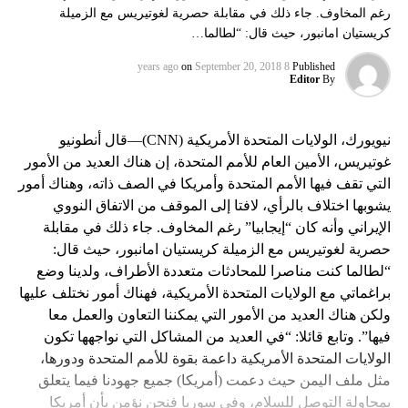
رغم المخاوف. جاء ذلك في مقابلة حصرية لغوتيريس مع الزميلة
كريستيان امانبور، حيث قال: “لطالما…
on
September 20, 2018
8 years ago
Published
Editor
By
نيويورك، الولايات المتحدة الأمريكية (CNN)—قال أنطونيو
غوتيريس، الأمين العام للأمم المتحدة، إن هناك العديد من الأمور
التي تقف فيها الأمم المتحدة وأمريكا في الصف ذاته، وهناك أمور
يشوبها اختلاف بالرأي، لافتا إلى الموقف من الاتفاق النووي
الإيراني وأنه كان “إيجابيا” رغم المخاوف. جاء ذلك في مقابلة
حصرية لغوتيريس مع الزميلة كريستيان امانبور، حيث قال:
“لطالما كنت مناصرا للمحادثات متعددة الأطراف، ولدينا وضع
براغماتي مع الولايات المتحدة الأمريكية، فهناك أمور نختلف عليها
ولكن هناك العديد من الأمور التي يمكننا التعاون والعمل معا
فيها”. وتابع قائلا: “في العديد من المشاكل التي نواجهها تكون
الولايات المتحدة الأمريكية داعمة بقوة للأمم المتحدة ودورها،
مثل ملف اليمن حيث دعمت (أمريكا) جميع جهودنا فيما يتعلق
بمحاولة التوصل للسلام، وفي سوريا فنحن نؤمن بأن أمريكا