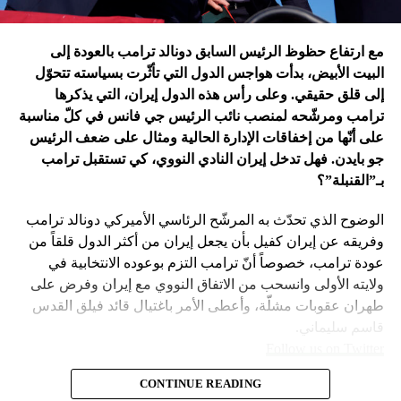
في اعتقاد متابعين عن كثب للداخل الأميركي أنّ انسحاب بايدن
مع ارتفاع حظوظ الرئيس السابق دونالد ترامب بالعودة إلى
فتح باباً كبيراً على تحوّلات جذرية في السياسة الأميركية وتعاطي
البيت الأبيض، بدأت هواجس الدول التي تأثّرت بسياسته تتحوّل
إسرائيل معها، أبرزها:
إلى قلق حقيقي. وعلى رأس هذه الدول إيران، التي يذكرها
ترامب ومرشّحه لمنصب نائب الرئيس جي فانس في كلّ مناسبة
على أنّها من إخفاقات الإدارة الحالية ومثال على ضعف الرئيس
جو بايدن. فهل تدخل إيران النادي النووي، كي تستقبل ترامب
بـ”القنبلة”؟
الوضوح الذي تحدّث به المرشّح الرئاسي الأميركي دونالد ترامب
وفريقه عن إيران كفيل بأن يجعل إيران من أكثر الدول قلقاً من
عودة ترامب، خصوصاً أنّ ترامب التزم بوعوده الانتخابية في
ولايته الأولى وانسحب من الاتفاق النووي مع إيران وفرض على
طهران عقوبات مشلّة، وأعطى الأمر باغتيال قائد فيلق القدس
قاسم سليماني.
Follow us on Twitter
– نهاية عهد منظومة حوله آمنت بإمكان الاتفاق مع إيران. وهي
CONTINUE READING
مع ارتفاع حظوظ الرئيس السابق
امتداد لعهد باراك أوباما واتفاقه مع طهران على الملف النووي